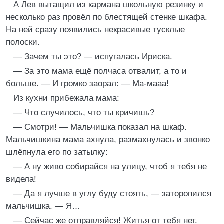
А Лев вытащил из кармана школьную резинку и
несколько раз провёл по блестящей стенке шкафа.
На ней сразу появились некрасивые тусклые
полоски.
— Зачем ты это? — испугалась Ириска.
— За это мама ещё полчаса отвалит, а то и
больше. — И громко заорал: — Ма-мааа!
Из кухни прибежала мама:
— Что случилось, что ты кричишь?
— Смотри! — Мальчишка показал на шкаф.
Мальчишкина мама ахнула, размахнулась и звонко
шлёпнула его по затылку:
— А ну живо собирайся на улицу, чтоб я тебя не
видела!
— Да я лучше в углу буду стоять, — заторопился
мальчишка. — Я…
— Сейчас же отправляйся! Житья от тебя нет.