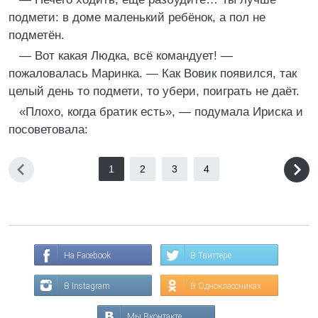
подмети: в доме маленький ребёнок, а пол не
подметён.
— Вот какая Людка, всё командует! —
пожаловалась Маринка. — Как Вовик появился, так
целый день то подмети, то убери, поиграть не даёт.
«Плохо, когда братик есть», — подумала Ириска и
посоветовала:
1
2
3
4
На Facebook
В Твиттере
В Instagram
В Одноклассниках
Мы Вконтакте