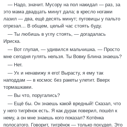
— Надо, значит. Мусору на пол накидал — раз, за
это мама двадцать минут дала; в кресло ногами
лазил — два, ещё десять минут; пуговицы у пальто
отрезал… В общем, целый час стоять буду.
— Ты любишь в углу стоять, — догадалась
Ириска.
— Вот глупая, — удивился мальчишка. — Просто
мне сегодня гулять нельзя. Ты Вовку Блина знаешь?
— Нет.
— Ух и ненавижу я его! Вырасту, я ему так
наподдам — в космос без ракеты улетит. Вверх
тормашками.
— Вы что, поругались?
— Ещё бы. Он знаешь какой вредный! Сказал, что
у него тигрёнок есть. Я как дурак поверил, пошёл к
нему, а он мне знаешь кого показал? Котёнка
полосатого. Говорит, тигрёнок — только похудел. Это