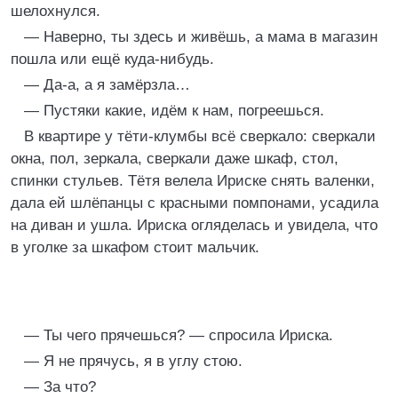
шелохнулся.
— Наверно, ты здесь и живёшь, а мама в магазин
пошла или ещё куда-нибудь.
— Да-а, а я замёрзла…
— Пустяки какие, идём к нам, погреешься.
В квартире у тёти-клумбы всё сверкало: сверкали
окна, пол, зеркала, сверкали даже шкаф, стол,
спинки стульев. Тётя велела Ириске снять валенки,
дала ей шлёпанцы с красными помпонами, усадила
на диван и ушла. Ириска огляделась и увидела, что
в уголке за шкафом стоит мальчик.
— Ты чего прячешься? — спросила Ириска.
— Я не прячусь, я в углу стою.
— За что?