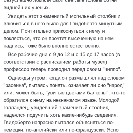
безуспешно ломали свои светлые головы сотни
виднейших ученых.
Увидеть этот знаменитый могильный столбик и
влюбиться в него было для Гвидоберто минутным
делом. Почтительно прикоснуться к нему и
поклясться, что он прочтет высеченную на нем
надпись, тоже было вполне естественно.
Все рабочие дни с 9 до 12 и с 15 до 17 часов (в
соответствии с расписанием работы музея)
профессор теперь проводил перед своим "чиппо".
Однажды утром, когда он размышлял над словом
"расенна", пытаясь понять, означает ли оно "народ"
или, может быть, "увитые цветами балконы", кто-то
обратился к нему на незнакомом языке. Молодой
голландец, увидевший знаменитый столбик,
надеялся подучить хоть какие-нибудь сведения.
Гвидоберто напрасно пытался объясняться по-
немецки, по-английски или по-французски. Ясно