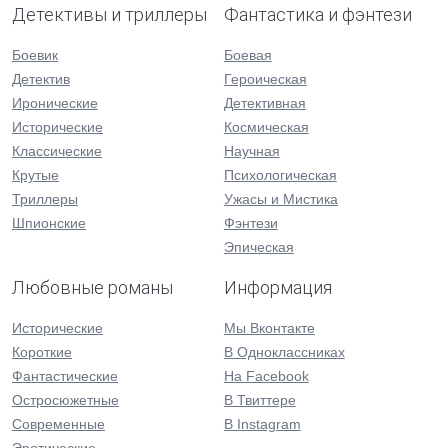
Детективы и триллеры
Фантастика и фэнтези
Боевик
Боевая
Детектив
Героическая
Иронические
Детективная
Исторические
Космическая
Классические
Научная
Крутые
Психологическая
Триллеры
Ужасы и Мистика
Шпионские
Фэнтези
Эпическая
Любовные романы
Информация
Исторические
Мы Вконтакте
Короткие
В Одноклассниках
Фантастические
На Facebook
Остросюжетные
В Твиттере
Современные
В Instagram