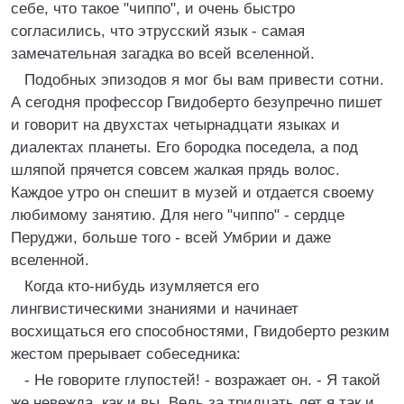
себе, что такое "чиппо", и очень быстро
согласились, что этрусский язык - самая
замечательная загадка во всей вселенной.
Подобных эпизодов я мог бы вам привести сотни.
А сегодня профессор Гвидоберто безупречно пишет
и говорит на двухстах четырнадцати языках и
диалектах планеты. Его бородка поседела, а под
шляпой прячется совсем жалкая прядь волос.
Каждое утро он спешит в музей и отдается своему
любимому занятию. Для него "чиппо" - сердце
Перуджи, больше того - всей Умбрии и даже
вселенной.
Когда кто-нибудь изумляется его
лингвистическими знаниями и начинает
восхищаться его способностями, Гвидоберто резким
жестом прерывает собеседника:
- Не говорите глупостей! - возражает он. - Я такой
же невежда, как и вы. Ведь за тридцать лет я так и