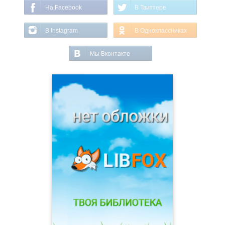
На Facebook
В Твиттере
В Instagram
В Одноклассниках
Мы Вконтакте