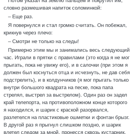
Потом указал на землю пальцем и покрутил им,
словно размешивая напиток соломинкой:
– Еще раз.
Я повернулся и стал громко считать. Он побежал,
крикнув через плечо:
– Смотри не только на следы!
Примерно этим мы и занимались весь следующий
час. Играли в прятки с правилами (это когда я не мог
прыгать, пока не увижу его), и в салочки (при этом я
должен был коснуться отца и исчезнуть, не дав себя
подстрелить), и в колдунчиков (я мог прыгать только
внутри большого квадрата на песке, пока папа
стрелял, выстрел за выстрелом). Один раз он задел
край телепорта, на противоположном конце которого
я находился, и шарик с краской разорвался,
разлетелся на пластиковые ошметки и фонтан брызг.
В другой раз я прыгнул слишком поздно, и шарик
влетел следом за мной, пронесся сквозь кустарник,