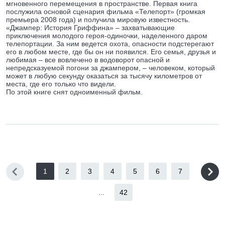
мгновенного перемещения в пространстве. Первая книга
послужила основой сценария фильма «Телепорт» (громкая
премьера 2008 года) и получила мировую известность.
«Джампер: История Гриффина» – захватывающие
приключения молодого героя-одиночки, наделенного даром
телепортации. За ним ведется охота, опасности подстерегают
его в любом месте, где бы он ни появился. Его семья, друзья и
любимая – все вовлечено в водоворот опасной и
непредсказуемой погони за джампером, – человеком, который
может в любую секунду оказаться за тысячу километров от
места, где его только что видели.
По этой книге снят одноименный фильм.
1
2
3
4
5
6
7
...
42