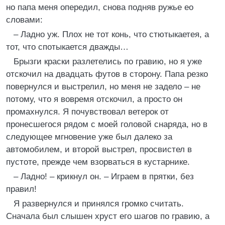
но папа меня опередил, снова подняв ружье ео
словами:
– Ладно уж. Плох не тот конь, что стютыкаетея, а
тот, что спотыкается дважды…
Брызги краски разлетелись по гравию, но я уже
отскочил на двадцать футов в сторону. Папа резко
повернулся и выстрелил, но меня не задело – не
потому, что я вовремя отскочил, а просто он
промахнулся. Я почувствовал ветерок от
пронесшегося рядом с моей головой снаряда, но в
следующее мгновение уже был далеко за
автомобилем, и второй выстрел, просвистел в
пустоте, прежде чем взорваться в кустарнике.
– Ладно! – крикнул он. – Играем в прятки, без
правил!
Я развернулся и принялся громко считать.
Сначала был слышен хруст его шагов по гравию, а