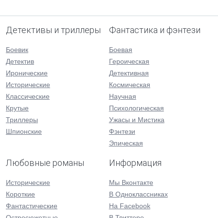
Детективы и триллеры
Фантастика и фэнтези
Боевик
Боевая
Детектив
Героическая
Иронические
Детективная
Исторические
Космическая
Классические
Научная
Крутые
Психологическая
Триллеры
Ужасы и Мистика
Шпионские
Фэнтези
Эпическая
Любовные романы
Информация
Исторические
Мы Вконтакте
Короткие
В Одноклассниках
Фантастические
На Facebook
Остросюжетные
В Твиттере