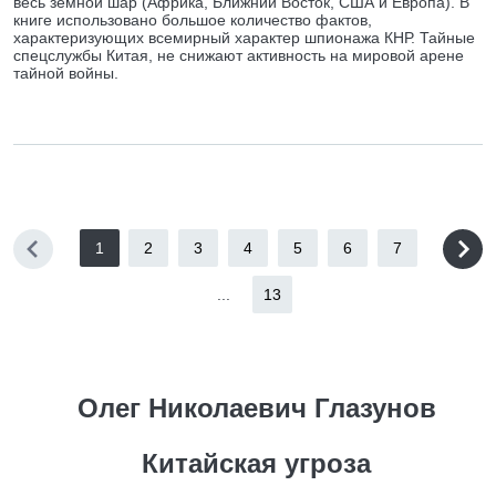
весь земной шар (Африка, Ближний Восток, США и Европа). В
книге использовано большое количество фактов,
характеризующих всемирный характер шпионажа КНР. Тайные
спецслужбы Китая, не снижают активность на мировой арене
тайной войны.
1
2
3
4
5
6
7
...
13
Олег Николаевич Глазунов
Китайская угроза