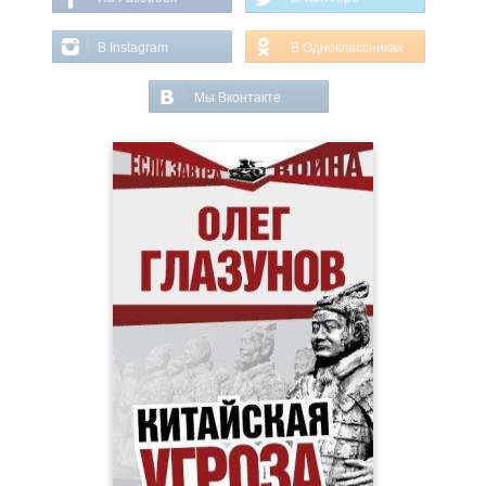
В Instagram
В Одноклассниках
Мы Вконтакте