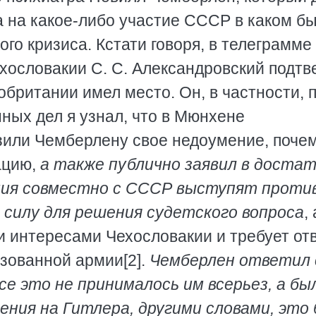
а на какое-либо участие СССР в каком бы
го кризиса. Кстати говоря, в телеграмме 
ехословакии С. С. Александровский подтв
обритании имел место. Он, в частности, 
ных дел я узнал, что в Мюнхене
или Чемберлену свое недоумение, почем
ацию,
а также публично заявил в доста
нция совместно с СССР выступят проти
 силу для решения судетского вопроса
, 
и интересами Чехословакии и требует от
зованной армии[2].
Чемберлен ответил 
е это не принималось им всерьез, а бы
ения на Гитлера, другими словами, это