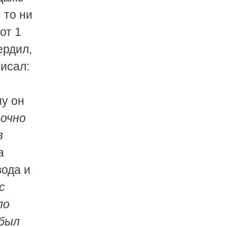
 то ни
от 1
ердил,
писал:
у он
точно
в
а
вода и
с
ло
 был