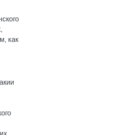
нского
,
м, как
акии
кого
тих