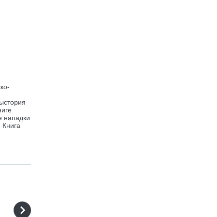
ко-
дыстория
ниге
е нападки
 Книга