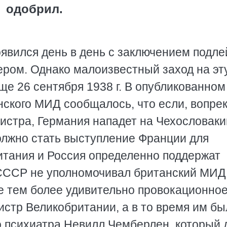
одобрил.
явился день в день с заключением подл
ером. Однако малоизвестный заход на эт
е 26 сентября 1938 г. В опубликованном
нского МИД сообщалось, что если, вопре
истра, Германия нападет на Чехословаки
лжно стать выступление Франции для
итания и Россия определенно поддержат
о СССР не уполномочивал британский МИД
е тем более удивительно провокационное
истр Великобритании, а в то время им бы
го психиатра Невилл Чемберлен, который