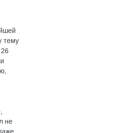
ейшей
у тему
 26
ки
ю,
,
л не
 даже