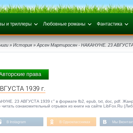
вы и триллеры
Любовные романы
Фантастика
ниги
»
История
» Арсен Мартиросян - НАКАНУНЕ. 23 АВГУСТА 
Авторские права
ВГУСТА 1939 г.
УНЕ. 23 АВГУСТА 1939 г." в формате fb2, epub, txt, doc, pdf. Жанр
е читать ознакомительный отрывок из книги на сайте LibFox.Ru (Ли
В Instagram
В Одноклассниках
Мы Вконтак