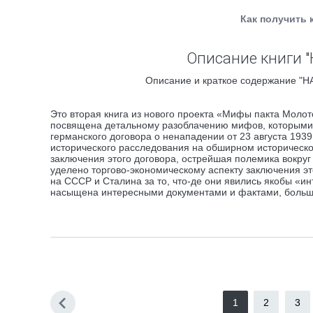
Как получить 
Описание книги "
Описание и краткое содержание "НА
Это вторая книга из нового проекта «Мифы пакта Моло
посвящена детальному разоблачению мифов, которыми
германского договора о ненападении от 23 августа 193
исторического расследования на обширном историческо
заключения этого договора, острейшая полемика вокруг
уделено торгово-экономическому аспекту заключения эт
на СССР и Сталина за то, что-де они явились якобы «ин
насыщена интересными документами и фактами, больша
1
2
3