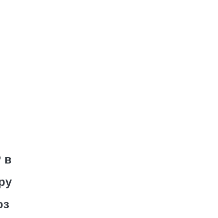
 в
ру
юз