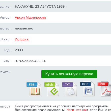
вание:
НАКАНУНЕ. 23 АВГУСТА 1939 г.
Автор:
Арсен Мартиросян
ьство:
неизвестно
Жанр:
История
Год:
2009
ISBN:
978-5-9533-4225-4
ачать:
Купить легальную версию
автор?
Книга распространяется на условиях партнёрской программы.
Все авторские права соблюдены.
Напишите нам
, если Вы не с