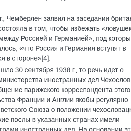
г., Чемберлен заявил на заседании брита
 состояла в том, чтобы избежать «ловушек
между Россией и Германией», под которы
ось, «что Россия и Германия вступят в
я в стороне»[4].
ошло 30 сентября 1938 г., то речь идет о
министерства иностранных дел Чехослов
бщение парижского корреспондента этого
ьства Франции и Англии якобы регулярно
етского Союза о положении чехословац
ские послы в указанных странах имели
трами иностранных дел. На основании э