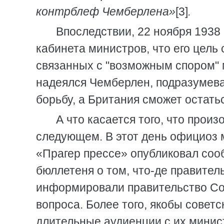
контрблеф Чемберлена»
[3]
.
Впоследствии, 22 ноября 1938 
кабинета министров, что его цель
связанных с "возможным спором" 
надеялся Чемберлен, подразумевал
борьбу, а Британия сможет остатьс
А что касается того, что произ
следующем. В этот день официоз 
«Прагер прессе» опубликовал соо
бюллетеня о том, что-де правител
информировали правительство Сов
вопроса. Более того, якобы совет
длительные аудиенции с их минис