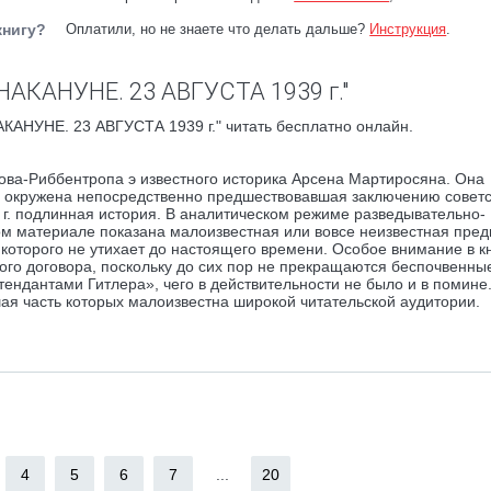
книгу?
Оплатили, но не знаете что делать дальше?
Инструкция
.
НАКАНУНЕ. 23 АВГУСТА 1939 г."
КАНУНЕ. 23 АВГУСТА 1939 г." читать бесплатно онлайн.
това-Риббентропа э известного историка Арсена Мартиросяна. Она
 окружена непосредственно предшествовавшая заключению советс
9 г. подлинная история. В аналитическом режиме разведывательно-
м материале показана малоизвестная или вовсе неизвестная пре
 которого не утихает до настоящего времени. Особое внимание в к
ого договора, поскольку до сих пор не прекращаются беспочвенны
тендантами Гитлера», чего в действительности не было и в помине.
я часть которых малоизвестна широкой читательской аудитории.
4
5
6
7
...
20