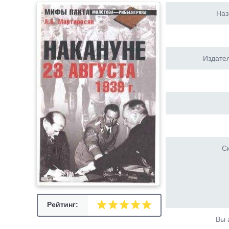
Наз
Издател
Ск
Рейтинг:
Вы 