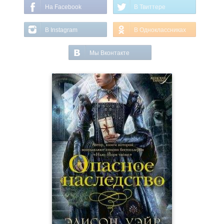
На Facebook
В Твиттере
В Instagram
В Одноклассниках
Мы Вконтакте