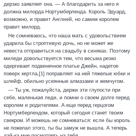
дерзко заявляет она. — А благодарить за него я
должна милорда Нортумберленда. Король Эдуард,
возможно, и правит Англией, но самим королем
правит милорд.
Не сомневаюсь, что наша мать с удовольствием
ударила бы строптивую дочь, но не может же
невеста отправиться на свадьбу в синяках. Поэтому
миледи довольствуется тем, что весьма резко
одергивает подвенечное платье Джейн, надетое
поверх кертла,[1] поправляет на ней тяжелые юбки и
шлейф, обильно усеянные алмазами и жемчугом.
— Ты уж, пожалуйста, держи эти глупости при
себе, маленькая леди, и помни о своем долге перед
королем и родителями. А еще перед герцогом
Нортумберлендом, который сегодня станет твоим
свекром. И можешь не сомневаться: если бы король
не пожелал этого, ты бы замуж не вышла. А теперь
дай-ка мне посмотреть на тебя.