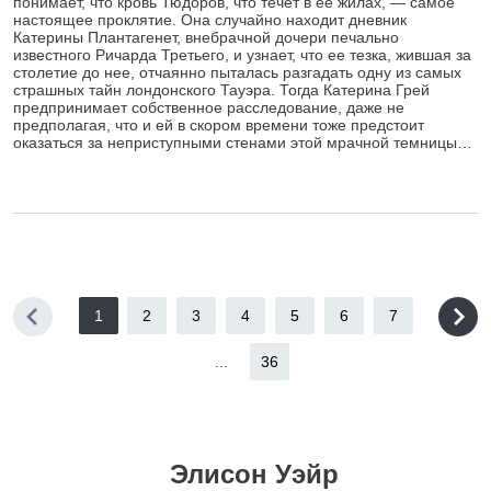
понимает, что кровь Тюдоров, что течет в ее жилах, — самое
настоящее проклятие. Она случайно находит дневник
Катерины Плантагенет, внебрачной дочери печально
известного Ричарда Третьего, и узнает, что ее тезка, жившая за
столетие до нее, отчаянно пыталась разгадать одну из самых
страшных тайн лондонского Тауэра. Тогда Катерина Грей
предпринимает собственное расследование, даже не
предполагая, что и ей в скором времени тоже предстоит
оказаться за неприступными стенами этой мрачной темницы…
1
2
3
4
5
6
7
...
36
Элисон Уэйр