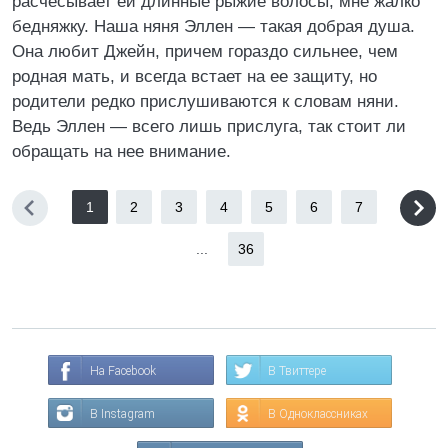
расчесывает ей длинные рыжие волосы, мне жалко
бедняжку. Наша няня Эллен — такая добрая душа.
Она любит Джейн, причем гораздо сильнее, чем
родная мать, и всегда встает на ее защиту, но
родители редко прислушиваются к словам няни.
Ведь Эллен — всего лишь прислуга, так стоит ли
обращать на нее внимание.
1
2
3
4
5
6
7
...
36
На Facebook
В Твиттере
В Instagram
В Одноклассниках