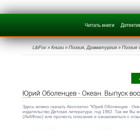
Читать книги
Детекти
LibFox
»
Книги
»
Поэзия, Драматургия
»
Поэзия
»
Юрий Оболенцев - Океан. Выпуск во
Здесь можно скачать бесплатно "Юрий Оболенцев - Океан.
издательство Детская литература, год 1982. Так же Вы 
(ЛибФокс) или прочесть описание и ознакомиться с отз
На Facebook
В Твиттере