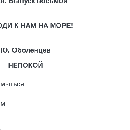
н. Выпуск восьмой
ДИ К НАМ НА МОРЕ!
Ю. Оболенцев
НЕПОКОЙ
ымыться,
ом