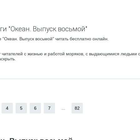
ги "Океан. Выпуск восьмой"
 "Океан. Выпуск восьмой" читать бесплатно онлайн.
 читателей с жизнью и работой моряков, с выдающимися людьми с
аскрыть.
4
5
6
7
...
82