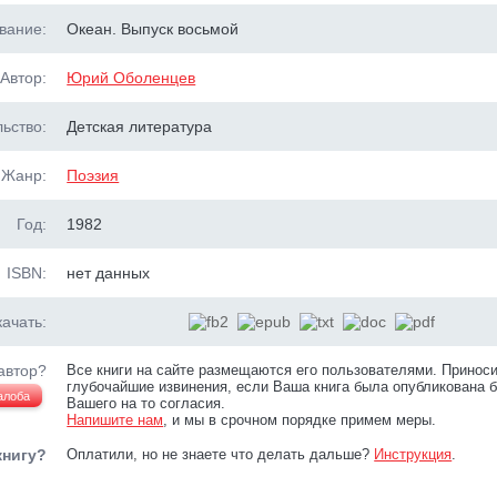
вание:
Океан. Выпуск восьмой
Автор:
Юрий Оболенцев
ьство:
Детская литература
Жанр:
Поэзия
Год:
1982
ISBN:
нет данных
ачать:
автор?
Все книги на сайте размещаются его пользователями. Принос
глубочайшие извинения, если Ваша книга была опубликована б
алоба
Вашего на то согласия.
Напишите нам
, и мы в срочном порядке примем меры.
книгу?
Оплатили, но не знаете что делать дальше?
Инструкция
.