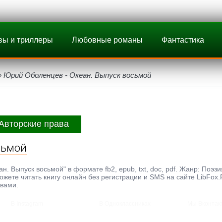
вы и триллеры
Любовные романы
Фантастика
 Юрий Оболенцев - Океан. Выпуск восьмой
Авторские права
сьмой
 Выпуск восьмой" в формате fb2, epub, txt, doc, pdf. Жанр: Поэзи
можете читать книгу онлайн без регистрации и SMS на сайте LibFox
ывами.
В Instagram
В Одноклассниках
Мы Вконтак