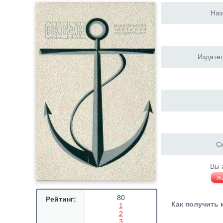
Наз
Издател
Ск
Вы 
Ж
80
Рейтинг:
Как получить 
1
2
3