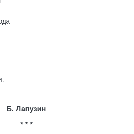
м
о
ода
и.
Б. Лапузин
* * *