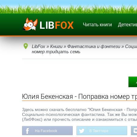
Читать книги
Детекти
LibFox
»
Книги
»
Фантастика и фэнтези
»
Соци
номер тридцать семь
Юлия Бекенская - Поправка номер т
Здесь можно скачать бесплатно "Юлия Бекенская - Поправ
Социально-психологическая фантастика. Так же Вы може
(ЛибФокс) или прочесть описание и ознакомиться с отз
На Facebook
В Твиттере