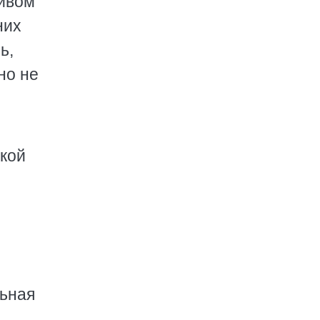
ливом
них
ь,
но не
акой
льная