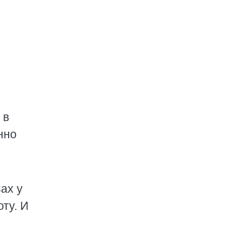
 в
нно
ах у
ту. И