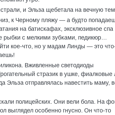
страли, и Эльза щебетала на вечную тем
низ, к Черному пляжу — а будто попадаеш
атания на батискафах, эксклюзивное спа 
е рыбки с мелкими зубками, педикюр…
йти кое-что, но у мадам Линды — это что
аешь!
силикона. Вживленные светодиоды
Трогательный стразик в ушке, фиалковые
да Эльза отправлялась навестить маму, в
скали полицейских. Они вели бола. На ф
л выглядел особенно гнусно. Он что-то