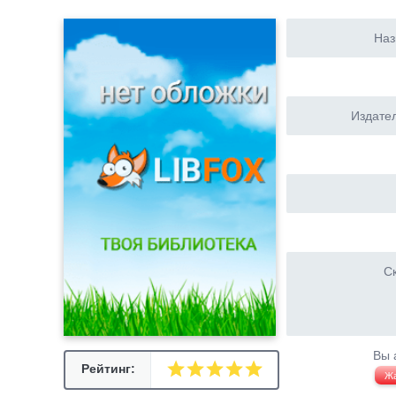
Наз
Издател
Ск
Вы 
Рейтинг:
Ж