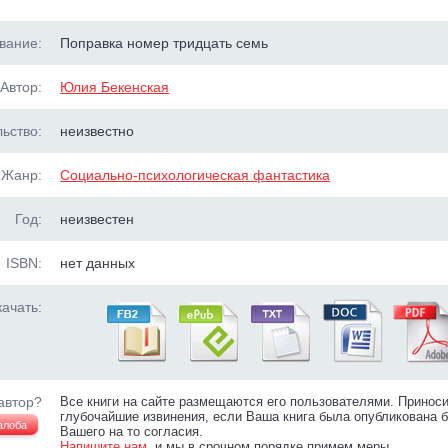
вание:
Поправка номер тридцать семь
Автор:
Юлия Бекенская
ьство:
неизвестно
Жанр:
Социально-психологическая фантастика
Год:
неизвестен
ISBN:
нет данных
ачать:
автор?
Все книги на сайте размещаются его пользователями. Принос
глубочайшие извинения, если Ваша книга была опубликована б
алоба
Вашего на то согласия.
Напишите нам
, и мы в срочном порядке примем меры.