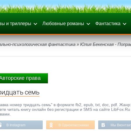
вы и триллеры
Любовные романы
Фантастика
ально-психологическая фантастика
» Юлия Бекенская - Попра
Авторские права
ридцать семь
ка номер тридцать семь" в формате fb2, epub, txt, doc, pdf. Жанр
те читать книгу онлайн без регистрации и SMS на сайте LibFox.Ru
ывами.
В Instagram
В Одноклассниках
Мы Вконтак