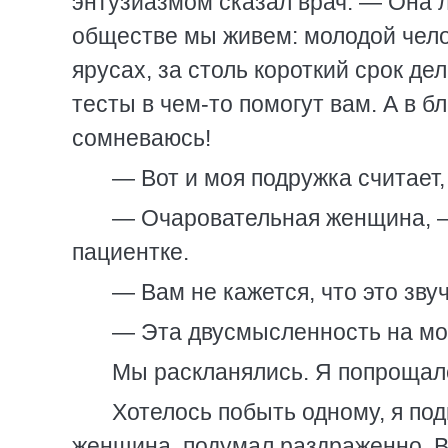
энтузиазмом сказал врач. — Она 
обществе мы живем: молодой чело
ярусах, за столь короткий срок д
тесты в чем-то помогут вам. А в 
сомневаюсь!
— Вот и моя подружка считает, 
— Очаровательная женщина, — 
пациентке.
— Вам не кажется, что это зву
— Эта двусмысленность на мое
Мы раскланялись. Я попрощал
Хотелось побыть одному, я по
женщина, подумал раздраженно. В