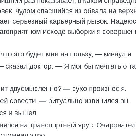
лишний раз показывает, в каком справед
век, чудом спасшийся из обвала на верх
елает серьезный карьерный рывок. Надеюс
благоприятном исходе выборки я совершен
что это будет мне на пользу, — кивнул я.
сказал доктор. — Я мог бы мечтать о т
чит двусмысленно? — сухо произнес я.
й совести, — ритуально извинился он.
ся и вышел.
днялся на транспортный ярус. Очаровате
спомнил утро.