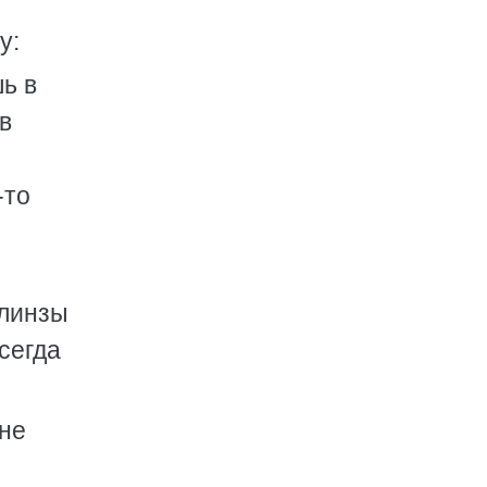
у:
ь в
в
-то
 линзы
сегда
оне