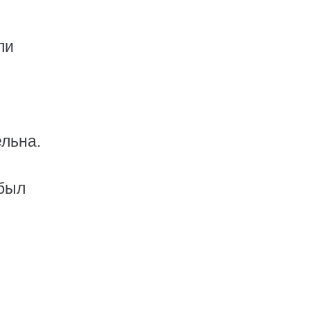
ли
льна.
 был