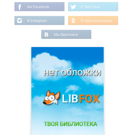
На Facebook
В Твиттере
В Instagram
В Одноклассниках
Мы Вконтакте