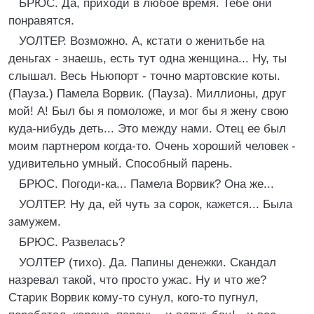
БРЮС. Да, приходи в любое время. Тебе они
понравятся.
УОЛТЕР. Возможно. A, кстати о женитьбе на
деньгах - знаешь, есть тут одна женщина... Ну, ты
слышал. Весь Ньюпорт - точно мартовские коты.
(Пауза.) Памела Ворвик. (Пауза). Миллионы, друг
мой! A! Был бы я помоложе, и мог бы я жену свою
куда-нибудь деть... Это между нами. Отец ее был
моим партнером когда-то. Очень хороший человек -
удивительно умный. Способный парень.
БРЮС. Погоди-ка... Памела Ворвик? Она же...
УОЛТЕР. Ну да, ей чуть за сорок, кажется... Была
замужем.
БРЮС. Развелась?
УОЛТЕР (тихо). Да. Папины денежки. Скандал
назревал такой, что просто ужас. Ну и что же?
Старик Ворвик кому-то сунул, кого-то пугнул,