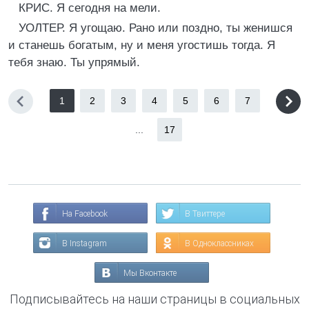
КРИС. Я сегодня на мели.
УОЛТЕР. Я угощаю. Рано или поздно, ты женишся
и станешь богатым, ну и меня угостишь тогда. Я
тебя знаю. Ты упрямый.
1
2
3
4
5
6
7
...
17
На Facebook
В Твиттере
В Instagram
В Одноклассниках
Мы Вконтакте
Подписывайтесь на наши страницы в социальных