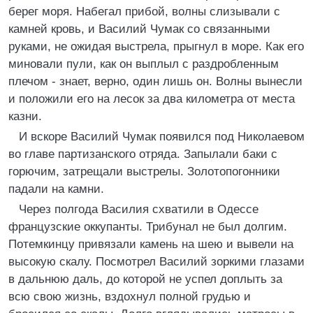
берег моря. Набегал прибой, волны слизывали с
камней кровь, и Василий Чумак со связанными
руками, не ожидая выстрела, прыгнул в море. Как его
миновали пули, как он выплыл с раздробленным
плечом - знает, верно, один лишь он. Волны вынесли
и положили его на лесок за два километра от места
казни.
И вскоре Василий Чумак появился под Николаевом
во главе партизанского отряда. Запылали баки с
горючим, затрещали выстрелы. Золотопогонники
падали на камни.
Через полгода Василия схватили в Одессе
французские оккупанты. Трибунал не был долгим.
Потемкинцу привязали камень на шею и вывели на
высокую скалу. Посмотрел Василий зоркими глазами
в дальнюю даль, до которой не успел доплыть за
всю свою жизнь, вздохнул полной грудью и