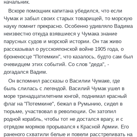
начальник.
Вскоре помощник капитана убедился, что если
Чумак и забыл своих старых товарищей, то морскую
науку помнит прекрасно. Особенно удивляло Вадима
неизвестно откуда взявшиеся у Чумака знание
парусных судов и морской истории. Он так живо
рассказывал о русскояпонской войне 1905 года, о
броненосце "Потемкин", что казалось, будто сам был
очевидцем этих событий. Со слов "деда", -
догадался Вадим.
Он вспомнил рассказы о Василии Чумаке, где
быль слилась с легендой. Василий Чумак ушел в
море тринадцатилетним юнгой, поднимал красный
флаг на "Потемкине", бежал в Румынию, сидел в
тюрьме, участвовал в революции. Он затопил
родной корабль, чтобы тот не достался врагу, и с
отрядом моряков прорывался к Красной Армии. Его
раненого схватили белые и повели расстреливать на