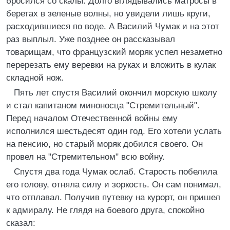
бросился со скалы. Долго вглядывались матросы в
беретах в зеленые волны, но увидели лишь круги,
расходившиеся по воде. А Василий Чумак и на этот
раз выплыл. Уже позднее он рассказывал
товарищам, что французский моряк успел незаметно
перерезать ему веревки на руках и вложить в кулак
складной нож.
Пять лет спустя Василий окончил морскую школy
и стал капитаном миноносца "Стремительный".
Перед началом Отечественной войны ему
исполнился шестьдесят один год. Его хотели услать
на пенсию, но старый моряк добился своего. Он
провел на "Стремительном" всю войну.
Спустя два года Чумак ослаб. Старость побелила
его голову, отняла силу и зоркость. Он сам понимал,
что отплавал. Получив путевку на курорт, он пришел
к адмиралу. Не глядя на боевого друга, спокойно
сказал: