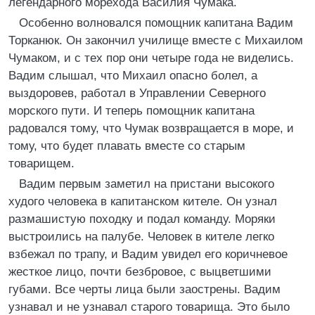
легендарного морехода Василия Чумака.
Особенно волновался помощник капитана Вадим
Торканюк. Он закончил училище вместе с Михаилом
Чумаком, и с тех пор они четыре года не виделись.
Вадим слышал, что Михаил опасно болел, а
выздоровев, работал в Управлении Северного
морского пути. И теперь помощник капитана
радовался тому, что Чумак возвращается в море, и
тому, что будет плавать вместе со старым
товарищем.
Вадим первым заметил на пристани высокого
худого человека в капитанском кителе. Он узнал
размашистую походку и подал команду. Моряки
выстроились на палубе. Человек в кителе легко
взбежал по трапу, и Вадим увидел его коричневое
жесткое лицо, почти безбровое, с выцветшими
губами. Все черты лица были заострены. Вадим
узнавал и не узнавал старого товарища. Это было