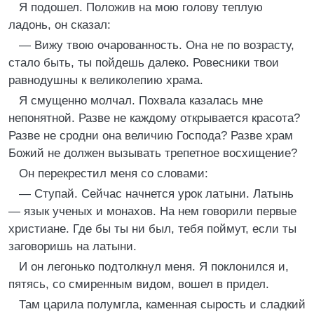
Я подошел. Положив на мою голову теплую
ладонь, он сказал:
— Вижу твою очарованность. Она не по возрасту,
стало быть, ты пойдешь далеко. Ровесники твои
равнодушны к великолепию храма.
Я смущенно молчал. Похвала казалась мне
непонятной. Разве не каждому открывается красота?
Разве не сродни она величию Господа? Разве храм
Божий не должен вызывать трепетное восхищение?
Он перекрестил меня со словами:
— Ступай. Сейчас начнется урок латыни. Латынь
— язык ученых и монахов. На нем говорили первые
христиане. Где бы ты ни был, тебя поймут, если ты
заговоришь на латыни.
И он легонько подтолкнул меня. Я поклонился и,
пятясь, со смиренным видом, вошел в придел.
Там царила полумгла, каменная сырость и сладкий