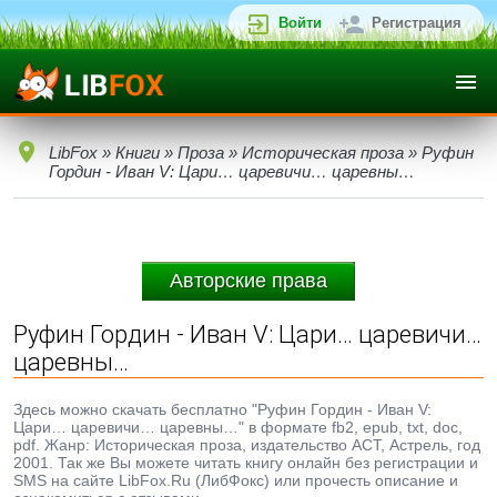
Войти
Регистрация
LibFox
»
Книги
»
Проза
»
Историческая проза
» Руфин
Гордин - Иван V: Цари… царевичи… царевны…
Авторские права
Руфин Гордин - Иван V: Цари… царевичи…
царевны…
Здесь можно скачать бесплатно "Руфин Гордин - Иван V:
Цари… царевичи… царевны…" в формате fb2, epub, txt, doc,
pdf. Жанр: Историческая проза, издательство ACT, Астрель, год
2001. Так же Вы можете читать книгу онлайн без регистрации и
SMS на сайте LibFox.Ru (ЛибФокс) или прочесть описание и