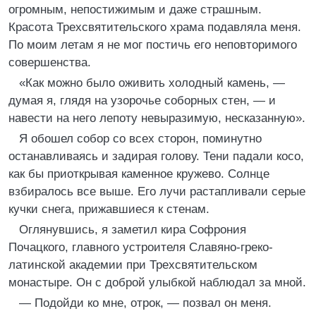
огромным, непостижимым и даже страшным.
Красота Трехсвятительского храма подавляла меня.
По моим летам я не мог постичь его неповторимого
совершенства.
«Как можно было оживить холодный камень, —
думая я, глядя на узорочье соборных стен, — и
навести на него лепоту невыразимую, несказанную».
Я обошел собор со всех сторон, поминутно
останавливаясь и задирая голову. Тени падали косо,
как бы приоткрывая каменное кружево. Солнце
взбиралось все выше. Его лучи растапливали серые
кучки снега, прижавшиеся к стенам.
Оглянувшись, я заметил кира Софрония
Почацкого, главного устроителя Славяно-греко-
латинской академии при Трехсвятительском
монастыре. Он с доброй улыбкой наблюдал за мной.
— Подойди ко мне, отрок, — позвал он меня.