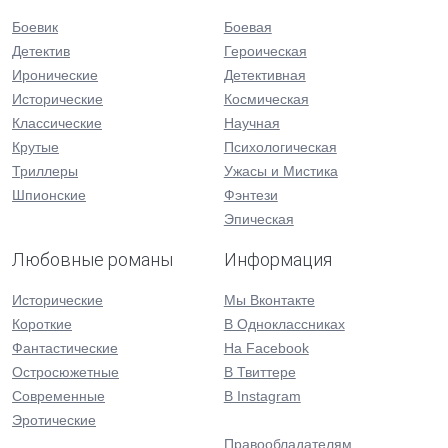
Боевик
Боевая
Детектив
Героическая
Иронические
Детективная
Исторические
Космическая
Классические
Научная
Крутые
Психологическая
Триллеры
Ужасы и Мистика
Шпионские
Фэнтези
Эпическая
Любовные романы
Информация
Исторические
Мы Вконтакте
Короткие
В Одноклассниках
Фантастические
На Facebook
Остросюжетные
В Твиттере
Современные
В Instagram
Эротические
Правообладателям