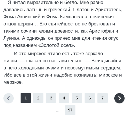
Я читал выразительно и бегло. Мне равно
давались латынь и греческий, Платон и Аристотель,
Фома Аквинский и Фома Кампанелла, сочинения
отцов церкви… Его святейшество не брезговал и
такими сочинителями древности, как Аристофан и
Лукиан. А однажды он принес мне для чтения опус
под названием «Золотой осел».
— И это мирское чтиво есть тоже зеркало
жизни, — сказал он наставительно. — Вглядывайся
в него холодными очами и невозмутимым сердцем.
Ибо все в этой жизни надобно познавать: мирское и
мерзкое.
1
2
3
4
5
6
7
...
97