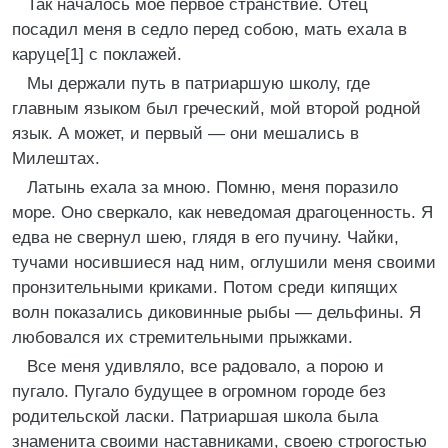
Так началось мое первое странствие. Отец
посадил меня в седло перед собою, мать ехала в
каруце[1] с поклажей.
Мы держали путь в патриаршую школу, где
главным языком был греческий, мой второй родной
язык. А может, и первый — они мешались в
Милештах.
Латынь ехала за мною. Помню, меня поразило
море. Оно сверкало, как неведомая драгоценность. Я
едва не свернул шею, глядя в его пучину. Чайки,
тучами носившиеся над ним, оглушили меня своими
пронзительными криками. Потом среди кипящих
волн показались диковинные рыбы — дельфины. Я
любовался их стремительными прыжками.
Все меня удивляло, все радовало, а порою и
пугало. Пугало будущее в огромном городе без
родительской ласки. Патриаршая школа была
знаменита своими наставниками, своею строгостью