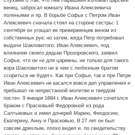
слухами о том, что Лев Нарышкин изломал царский
венец, забросал комнату Ивана Алексеевича
поленьями и пр. В борьбе Софьи с Петром Иван
Алексеевич сначала стоял на стороне сестры: 1
сентября он угощал ее приверженцев вином из
собственных рук; но затем, когда Петр потребовал
выдачи Шакловитого, Иван Алексеевич, под
влиянием своего дядьки Прозоровского, заявил
Софье, что он «и для царевны, не только для такого
вора Шакловитого ни в чем с любезным братом
ссориться не будет». Как при Софье, так и при Петре
Иван Алексеевич не касался вовсе дел управления и
пребывал «в непрестанной молитве и твердом
посте». 9 января 1684 г. Иван Алексеевич сочетался
браком с Прасковьей Федоровной из рода
Салтыковых и имел дочерей Марию, Феодосию,
Екатерину, Анну и Прасковью. В 27 лет он был
совсем дряхлым, плохо видел и, по свидетельству