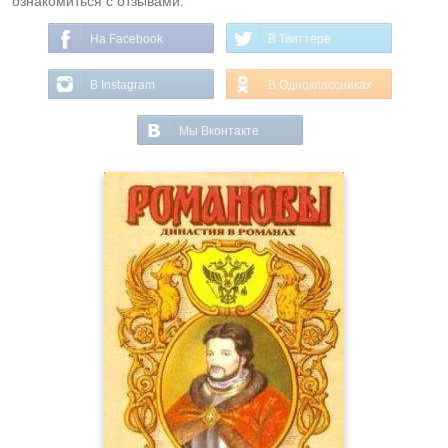
ознакомиться с отзывами.
На Facebook
В Твиттере
В Instagram
В Одноклассниках
Мы Вконтакте