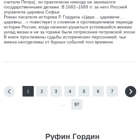
считали Петра), он практически никогда не занимался
государственными делами. В 1682–1689 гг. за него Россией
управляла царевна Софья.
Роман писателя-историка Р. Гордина «Цари… царевичи…
царевны…» повествует о сложном и противоречивом периоде
истории России, когда начинал рушиться устоявшийся веками
уклад жизни и не за горами были потрясения петровской эпохи.
В книге прослежены судьбы исторических персонажей, чьи
имена неотделимы от бурных событий того времени.
1
2
3
4
5
6
7
...
97
Руфин Гордин