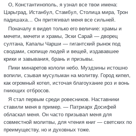
О, Константинополь, я узнал все твои имена:
Царьград, Истанбул, Стамбул, Столица мира, Трон
падишаха… Он притягивал меня все сильней.
Поначалу я видел только его величие: храмы и
мечети, мечети и храмы, Эски Сарай — дворец
султана, Капалы Чарши — гигантский рынок под
сводами, скопище людей и вещей, издававшее
крики и завывания, брань и призывы.
Пики минаретов кололи небо. Муэдзины истошно
вопили, сзывая мусульман на молитву. Город кипел,
как огромный котел, источая благоухание роз и вонь
гниющих отбросов.
Я стал первым среди ровесников. Наставники
ставили меня в пример. — Патриарх Досифей
обласкал меня. Он часто призывал меня для
совместной молитвы, для чтения книг — светских по
преимуществу, но и духовных тоже.