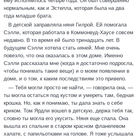
ему исполнилось четыре года. Он был совершенно
нормальным, как и Эстелла, которая была на два
года младше брата.
В детской заправляла няня Гилрой. Ей помогала
Сэлли, которая работала в Коммонвуд-Хаусе совсем
недавно. В то время ей было тринадцать лет. В
будущем Сэлли хотела стать няней. Мне очень
повезло, что она оказалась в этом доме. Именно
Сэлли рассказала мне (когда я достаточно подросла,
чтобы понимать такие вещи) и о моем появлении в
доме, и о том, к каким последствиям это привело.
— Тебя могли просто не найти, — говорила она, —
ты могла остаться под кустом и умереть там, бедная
крошка. Но, как я понимаю, ты дала знать о себе
криком. Том Ярдли вошел в детскую, держа тебя так,
словно ты могла его укусить. Няня еще спала. Она
вышла из спальни в старом красном фланелевом
халате, с папильотками на голове. Я тоже услышала