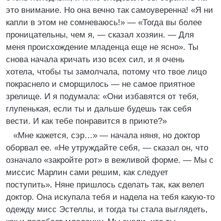
это внимание. Но она вечно так самоуверенна! «Я ни
капли в этом не сомневаюсь!» — «Тогда вы более
проницательны, чем я, — сказал хозяин. — Для
меня происхождение младенца еще не ясно». Ты
снова начала кричать изо всех сил, и я очень
хотела, чтобы ты замолчала, потому что твое лицо
покраснело и сморщилось — не самое приятное
зрелище. И я подумала: «Они избавятся от тебя,
глупенькая, если ты и дальше будешь так себя
вести. И как тебе понравится в приюте?»
«Мне кажется, сэр…» — начала няня, но доктор
оборвал ее. «Не утруждайте себя, — сказал он, что
означало «закройте рот» в вежливой форме. — Мы с
миссис Марлин сами решим, как следует
поступить». Няне пришлось сделать так, как велел
доктор. Она искупала тебя и надела на тебя какую-то
одежду мисс Эстеллы, и тогда ты стала выглядеть,