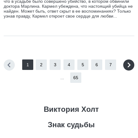
что в усадьбе было совершено убийство, в котором обвинили
доктора Марлина. Кармел убеждена, что настоящий убийца не
найден. Может быть, ответ скрыт в ее воспоминаниях? Только
узнав правду, Кармел откроет свое сердце для любви...
1
2
3
4
5
6
7
...
65
Виктория Холт
Знак судьбы