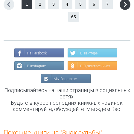
1
2
3
4
5
6
7
...
65
На Facebook
В Твиттере
В Instagram
В Одноклассниках
Мы Вконтакте
Подписывайтесь на наши страницы в социальных
сетях.
Будьте в курсе последних книжных новинок,
комментируйте, обсуждайте. Мы ждём Вас!
Похожие книги на "Знак судьбы"