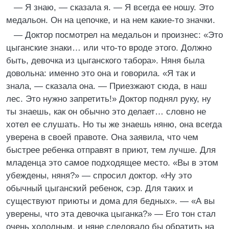
— Я знаю, — сказала я. — Я всегда ее ношу. Это
медальон. Он на цепочке, и на нем какие-то значки.
— Доктор посмотрел на медальон и произнес: «Это
цыганские знаки… или что-то вроде этого. Должно
быть, девочка из цыганского табора». Няня была
довольна: именно это она и говорила. «Я так и
знала, — сказала она. — Приезжают сюда, в наш
лес. Это нужно запретить!» Доктор поднял руку, ну
ты знаешь, как он обычно это делает… словно не
хотел ее слушать. Но ты же знаешь няню, она всегда
уверена в своей правоте. Она заявила, что чем
быстрее ребенка отправят в приют, тем лучше. Для
младенца это самое подходящее место. «Вы в этом
убеждены, няня?» — спросил доктор. «Ну это
обычный цыганский ребенок, сэр. Для таких и
существуют приюты и дома для бедных». — «А вы
уверены, что эта девочка цыганка?» — Его тон стал
очень холодным, и няне следовало бы обратить на