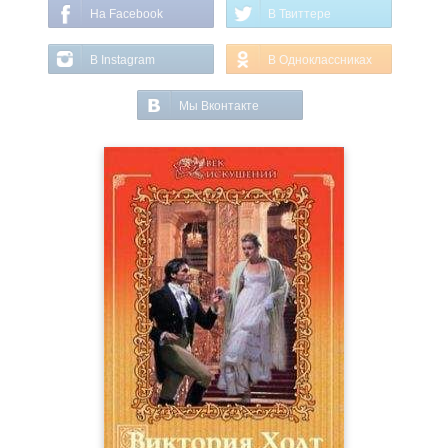
На Facebook
В Твиттере
В Instagram
В Одноклассниках
Мы Вконтакте