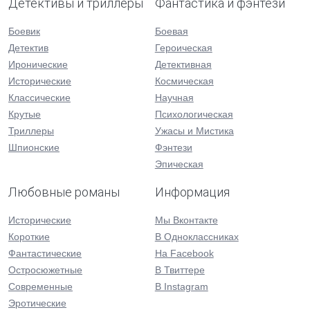
Детективы и триллеры
Фантастика и фэнтези
Боевик
Боевая
Детектив
Героическая
Иронические
Детективная
Исторические
Космическая
Классические
Научная
Крутые
Психологическая
Триллеры
Ужасы и Мистика
Шпионские
Фэнтези
Эпическая
Любовные романы
Информация
Исторические
Мы Вконтакте
Короткие
В Одноклассниках
Фантастические
На Facebook
Остросюжетные
В Твиттере
Современные
В Instagram
Эротические