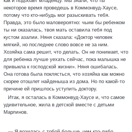
как и подобает младенцу. Мы знали, что ты
некоторое время проведешь в Коммонвуд-Хаусе,
потому что кто-нибудь мог разыскивать тебя.
Правда, это было маловероятно: чьим бы ребенком
ты ни оказалась, твоя мать оставила тебя под
кустом азалии. Няня сказала: «Доктор человек
мягкий, но последнее слово вовсе не за ним.
Хозяйка сама решит, что делать. Он не понимает, что
для ребенка лучше уехать сейчас, пока малышка не
привыкла к господской жизни». Няня ошибалась.
Она готова была поклясться, что хозяйка как можно
скорее отошлет найденыша из дома. Но по какой-то
причине ей пришлось уступить доктору.
Итак, я осталась в Коммонвуд-Хаусе и, что самое
удивительное, жила в детской вместе с детьми
Марлинов.
— Я возилась с тобой больше, чем кто-либо