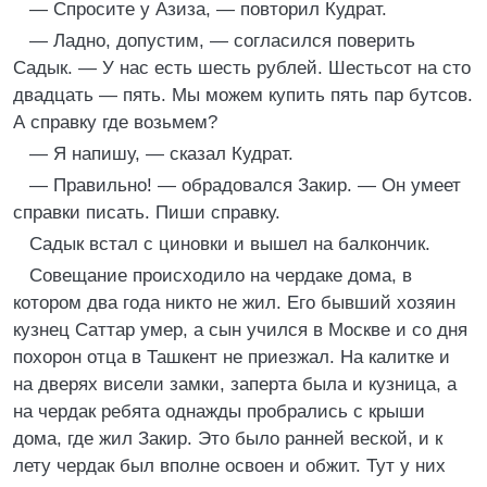
— Спросите у Азиза, — повторил Кудрат.
— Ладно, допустим, — согласился поверить
Садык. — У нас есть шесть рублей. Шестьсот на сто
двадцать — пять. Мы можем купить пять пар бутсов.
А справку где возьмем?
— Я напишу, — сказал Кудрат.
— Правильно! — обрадовался Закир. — Он умеет
справки писать. Пиши справку.
Садык встал с циновки и вышел на балкончик.
Совещание происходило на чердаке дома, в
котором два года никто не жил. Его бывший хозяин
кузнец Саттар умер, а сын учился в Москве и со дня
похорон отца в Ташкент не приезжал. На калитке и
на дверях висели замки, заперта была и кузница, а
на чердак ребята однажды пробрались с крыши
дома, где жил Закир. Это было ранней веской, и к
лету чердак был вполне освоен и обжит. Тут у них