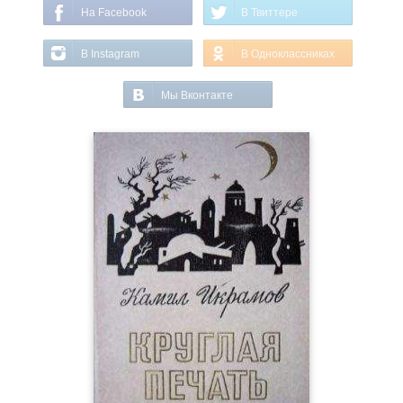
На Facebook
В Твиттере
В Instagram
В Одноклассниках
Мы Вконтакте