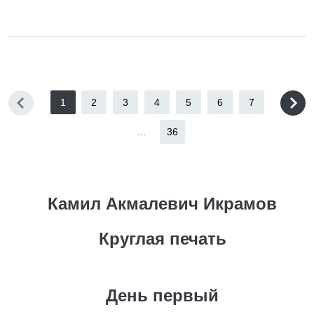
1
2
3
4
5
6
7
...
36
Камил Акмалевич Икрамов
Круглая печать
День первый