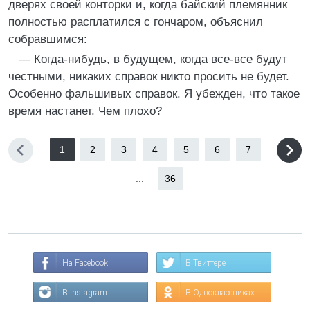
дверях своей конторки и, когда байский племянник
полностью расплатился с гончаром, объяснил
собравшимся:
— Когда-нибудь, в будущем, когда все-все будут
честными, никаких справок никто просить не будет.
Особенно фальшивых справок. Я убежден, что такое
время настанет. Чем плохо?
1
2
3
4
5
6
7
...
36
На Facebook
В Твиттере
В Instagram
В Одноклассниках