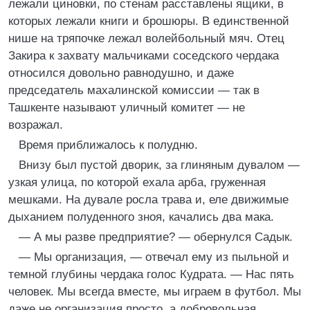
лежали циновки, по стенам расставлены ящики, в
которых лежали книги и брошюры. В единственной
нише на тряпочке лежал волейбольный мяч. Отец
Закира к захвату мальчиками соседского чердака
относился довольно равнодушно, и даже
председатель махалинской комиссии — так в
Ташкенте называют уличный комитет — не
возражал.
Время приближалось к полудню.
Внизу был пустой дворик, за глиняным дувалом —
узкая улица, по которой ехала арба, груженная
мешками. На дувале росла трава и, еле движимые
дыханием полуденного зноя, качались два мака.
— А мы разве предприятие? — обернулся Садык.
— Мы организация, — отвечал ему из пыльной и
темной глубины чердака голос Кудрата. — Нас пять
человек. Мы всегда вместе, мы играем в футбол. Мы
даже не организация просто, а добровольная