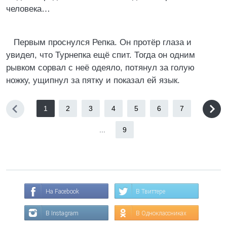
человека…
Первым проснулся Репка. Он протёр глаза и
увидел, что Турнепка ещё спит. Тогда он одним
рывком сорвал с неё одеяло, потянул за голую
ножку, ущипнул за пятку и показал ей язык.
1
2
3
4
5
6
7
...
9
На Facebook
В Твиттере
В Instagram
В Одноклассниках