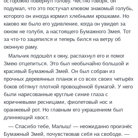
осторожно повернул голову. Честно говоря, он
подумал, что это постучал клювом знакомый голубь,
которого он иногда кормил хлебными крошками. Но
каково же было его удивление, когда он увидел за
окном не голубя, а настоящего Бумажного Змея. Тот
за что-то зацепился и теперь бился на ветру об
оконную раму.
Мальчик подошёл к окну, распахнул его и помог
Змею отцепиться. Это был необычайно большой и
красивый Бумажный Змей. Он был собран из
прочных деревянных планок и со всех своих четырёх
боков обтянут плотной провощённой бумагой. У него
были нарисованные круглые синие глаза с
коричневыми ресницами, фиолетовый нос и
оранжевый рот. Но главным его украшением был
длиннющий хвост.
— Спасибо тебе, Малыш! — неожиданно произнёс
Бумажный Змей, почувствовав себя на свободе. —