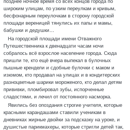
позднее ночное время со всех концов города по
широким улицам, по узким переулкам и кривым,
бесфонарным переулочкам в сторону городской
площади вереницей тянулись их папы и мамы,
бабушки и дедушки…
На городской площади имени Отважного
Путешественника к двенадцати часам ночи
собралось всё взрослое население города. Сюда
пришли те, кто ещё вчера выпекал в булочных
пышные крендели и сдобные булочки с маком и
изюмом, кто продавал на улицах и в кондитерских
разноцветные шарики мороженого, кто делал детям
прививки, пломбировал зубы, испорченные
сладостями, и лечил от постоянного насморка.
Явились без опоздания строгие учителя, которые
красными карандашами ставили ученикам в
дневниках жирные двойки за подсказку на уроке, и
душистые парикмахеры, которые стригли детей так,