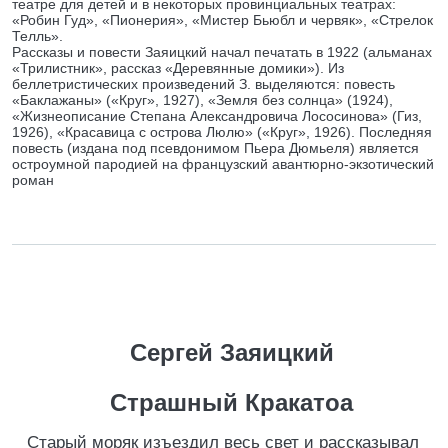
театре для детей и в некоторых провинциальных театрах:
«Робин Гуд», «Пионерия», «Мистер Бьюбл и червяк», «Стрелок
Телль».
Рассказы и повести Заяицкий начал печатать в 1922 (альманах
«Трилистник», рассказ «Деревянные домики»). Из
беллетристических произведений З. выделяются: повесть
«Баклажаны» («Круг», 1927), «Земля без солнца» (1924),
«Жизнеописание Степана Александровича Лососинова» (Гиз,
1926), «Красавица с острова Люлю» («Круг», 1926). Последняя
повесть (издана под псевдонимом Пьера Дюмьеля) является
остроумной пародией на французский авантюрно-экзотический
роман
Сергей Заяицкий
Страшный Кракатоа
Старый моряк изъездил весь свет и рассказывал