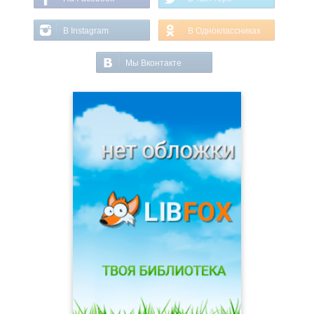
В Instagram
В Одноклассниках
Мы Вконтакте