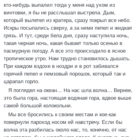
кто-нибудь выпалил тогда у меня над ухом из
винтовки, я бы не расслышал выстрела. Дым,
который вылетел из кратера, сразу покрыл все небо.
Искры посыпались сверху, а за ними пепел и жидкая
грязь. И тут, среди бела дня, сразу наступила ночь,
такая черная ночь, какая бывает только осенью в
пасмурную погоду. А все это происходило в ясное
тропическое утро. Нам трудно становилось дышать.
При каждом вздохе в ноздри и в рот забивался
горячий пепел и пемзовый порошок, который так и
царапал горло.
Я поглядел на океан… На нас шла волна… Вернее,
это была гора, настоящая водяная гора, вдвое выше
самой большой колокольни.
Мы все бросились к своим местам и кое-как
повернули пароход носом ей навстречу. Если бы
волна эта разбилась около нас, то, конечно, от нас