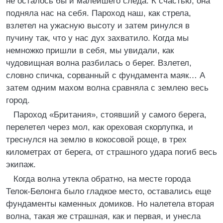
не осталось бы и малейшего следа. К счастью, она
подняла нас на себя. Пароход наш, как стрела,
взлетел на ужасную высоту и затем ринулся в
пучину так, что у нас дух захватило. Когда мы
немножко пришли в себя, мы увидали, как
чудовищная волна разбилась о берег. Взлетел,
словно спичка, сорванный с фундамента маяк… А
затем одним махом волна сравняла с землею весь
город.
Пароход «Британия», стоявший у самого берега,
перелетел через мол, как ореховая скорлупка, и
треснулся на землю в кокосовой роще, в трех
километрах от берега, от страшного удара погиб весь
экипаж.
Когда волна утекла обратно, на месте города
Телок-Белонга было гладкое место, оставались еще
фундаменты каменных домиков. Но налетела вторая
волна, такая же страшная, как и первая, и унесла