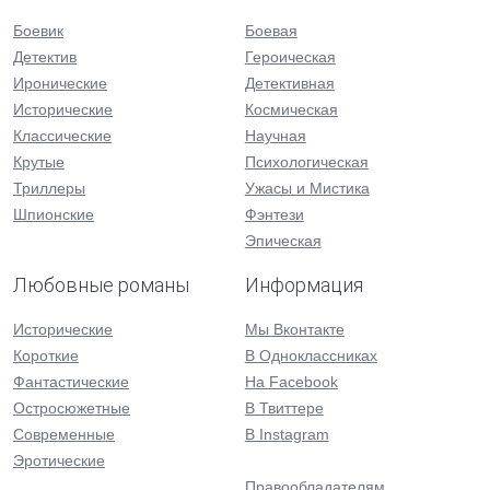
Боевик
Боевая
Детектив
Героическая
Иронические
Детективная
Исторические
Космическая
Классические
Научная
Крутые
Психологическая
Триллеры
Ужасы и Мистика
Шпионские
Фэнтези
Эпическая
Любовные романы
Информация
Исторические
Мы Вконтакте
Короткие
В Одноклассниках
Фантастические
На Facebook
Остросюжетные
В Твиттере
Современные
В Instagram
Эротические
Правообладателям