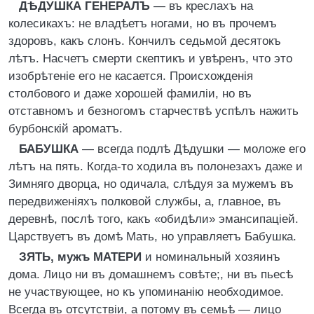
ДѢДУШКА ГЕНЕРАЛЪ
— въ креслахъ на
колесикахъ: не владѣетъ ногами, но въ прочемъ
здоровъ, какъ слонъ. Кончилъ седьмой десятокъ
лѣтъ. Насчетъ смерти скептикъ и увѣренъ, что это
изобрѣтеніе его не касается. Происхожденія
столбового и даже хорошей фамиліи, но въ
отставномъ и безногомъ старчествѣ успѣлъ нажить
бурбонскій ароматъ.
БАБУШКА
— всегда подлѣ Дѣдушки — моложе его
лѣтъ на пять. Когда-то ходила въ полонезахъ даже и
Зимняго дворца, но одичала, слѣдуя за мужемъ въ
передвиженіяхъ полковой службы, а, главное, въ
деревнѣ, послѣ того, какъ «обидѣли» эмансипаціей.
Царствуетъ въ домѣ Мать, но управляетъ Бабушка.
ЗЯТЬ, мужъ МАТЕРИ
и номинальный хозяинъ
дома. Лицо ни въ домашнемъ совѣте;, ни въ пьесѣ
не участвующее, но къ упоминанію необходимое.
Всегда въ отсутствіи, а потому въ семьѣ — лицо