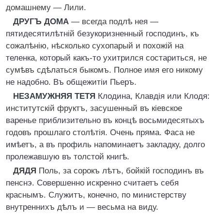
домашнему — Лили.
ДРУГЪ ДОМА
— всегда подлѣ нея —
пятидесятилѣтній безукоризненный господинъ, къ
сожалѣнію, нѣсколько сухопарый и похожій на
теленка, который какъ-то ухитрился состариться, не
сумѣвъ сдѣлаться быкомъ. Полное имя его никому
не надобно. Въ общежитіи Пьеръ.
НЕЗАМУЖНЯЯ ТЕТЯ
Клодина, Клавдія или Клодя:
институтскій фруктъ, засушенный въ кіевское
варенье приблизительно въ концѣ восьмидесятыхъ
годовъ прошлаго столѣтія. Очень прямa. Фаса не
имѣетъ, а въ профиль напоминаетъ закладку, долго
пролежавшую въ толстой книгѣ.
ДЯДЯ
Поль, за сорокъ лѣтъ, бойкій господинъ въ
пенснэ. Совершенно искренно считаетъ себя
краснымъ. Служитъ, конечно, по министерству
внутреннихъ дѣлъ и — весьма на виду.