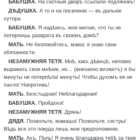
БАБУШКА.
На скотный дворъ ссылали подлянокъ!
ДѢДУШКА.
А то и на поселеніе — въ дальніе
хутора.
БАБУШКА.
Я надѣюсь, моя милая, что ты не
потерпишь разврата въ своемъ домѣ?
МАТЬ.
Не безпокойтесь, мама: я знаю свои
обязанности.
НЕЗАМУЖНЯЯ ТЕТЯ.
Мнѣ, какъ дѣвицѣ, неловко
выражать свое мнѣніе, но… (внезапно визжитъ) я бы
минуты не потерпѣла! минуты! Чтобы духомъ ея не
пахло! Напротивъ!
МАТЬ.
Безстыдная! Неблагодарная!
БАБУШКА.
Пройдоха!
НЕЗАМУЖНЯЯ ТЕТЯ.
Дрянь!
ДЯДЯ.
Позвольте, мамаша! Позвольте, сестры!
Вѣдь все это покуда лишь мое предположеніе.
МАТЬ.
Ахъ, Поль! Я очень благодарна тебѣ за твое