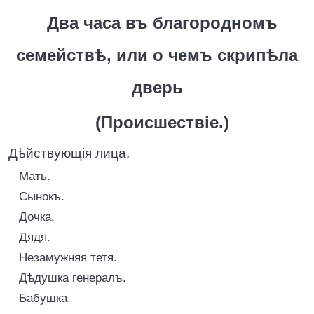
Два часа въ благородномъ
семействѣ, или о чемъ скрипѣла
дверь
(Происшествіе.)
Дѣйствующія лица.
Мать.
Сынокъ.
Дочка.
Дядя.
Незамужняя тетя.
Дѣдушка генералъ.
Бабушка.