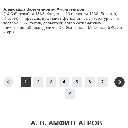
Алекса́ндр Валенти́нович Амфитеа́тров
(14 [26] декабря 1862, Калуга — 26 февраля 1938, Леванто,
Италия) — прозаик, публицист, фельетонист, литературный и
театральный критик, драматург, автор сатирических
стихотворений (псевдонимы Old Gentleman, Московский Фауст
и др.).
1
2
3
4
5
6
7
...
9
А. В. АМФИТЕАТРОВ