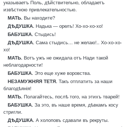
указываетъ Поль, дѣйствительно, обладаетъ
извѣстною привлекательностью.
МАТЬ.
Вы находите?
ДѢДУШКА.
Надька — орелъ! Хо-хо-хо-хо!
БАБУШКА.
Стыдись!
ДѢДУШКА.
Сама стыдись… не желаю!.. Хо-хо-хо-
хо!
МАТЬ.
Вотъ ужъ не ожидала отъ Нади такой
неблагодарности!
БАБУШКА.
Это еще хуже воровства.
НЕЗАМУЖНЯЯ ТЕТЯ.
Такъ отплатить за наши
благодѣянія!
МАТЬ.
Полагайтесь, послѣ того, на этихъ тварей!
БАБУШКА.
За это, въ наше время, дѣвкамъ косу
стригли.
ДѢДУШКА.
А холоповъ сдавали въ рекруты.