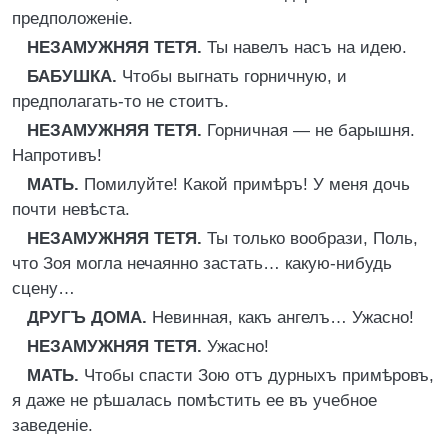
предположеніе.
НЕЗАМУЖНЯЯ ТЕТЯ.
Ты навелъ насъ на идею.
БАБУШКА.
Чтобы выгнать горничную, и
предполагать-то не стоитъ.
НЕЗАМУЖНЯЯ ТЕТЯ.
Горничная — не барышня.
Напротивъ!
МАТЬ.
Помилуйте! Какой примѣръ! У меня дочь
почти невѣста.
НЕЗАМУЖНЯЯ ТЕТЯ.
Ты только вообрази, Поль,
что Зоя могла нечаянно застать… какую-нибудь
сцену…
ДРУГЪ ДОМА.
Невинная, какъ ангелъ… Ужасно!
НЕЗАМУЖНЯЯ ТЕТЯ.
Ужасно!
МАТЬ.
Чтобы спасти Зою отъ дурныхъ примѣровъ,
я даже не рѣшалась помѣстить ее въ учебное
заведеніе.