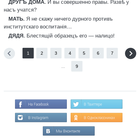
ДРУГЪ ДОМА.
И вы совершенно правы. Развѣ у
насъ учатся?
МАТЬ.
Я не скажу ничего дурного противъ
институтскаго воспитанія…
ДЯДЯ.
Блестящій образецъ его — налицо!
1
2
3
4
5
6
7
...
9
На Facebook
В Твиттере
В Instagram
В Одноклассниках
Мы Вконтакте