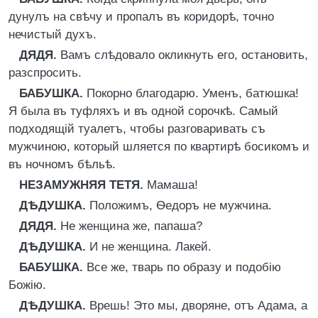
дунулъ на свѣчу и пропалъ въ коридорѣ, точно
нечистый духъ.
ДЯДЯ.
Вамъ слѣдовало окликнуть его, остановить,
разспросить.
БАБУШКА.
Покорно благодарю. Уменъ, батюшка!
Я была въ туфляхъ и въ одной сорочкѣ. Самый
подходящій туалетъ, чтобы разговаривать съ
мужчиною, который шляется по квартирѣ босикомъ и
въ ночномъ бѣльѣ.
НЕЗАМУЖНЯЯ ТЕТЯ.
Мамаша!
ДѢДУШКА.
Положимъ, Ѳедоръ не мужчина.
ДЯДЯ.
Не женщина же, папаша?
ДѢДУШКА.
И не женщина. Лакей.
БАБУШКА.
Все же, тварь по образу и подобію
Божію.
ДѢДУШКА.
Врешь! Это мы, дворяне, отъ Адама, а