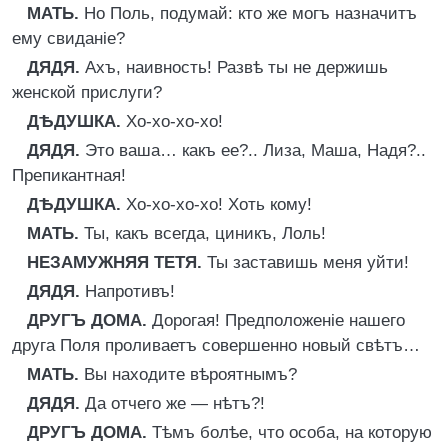
МАТЬ.
Но Поль, подумай: кто же могъ назначитъ
ему свиданіе?
ДЯДЯ.
Ахъ, наивность! Развѣ ты не держишь
женской прислуги?
ДѢДУШКА.
Хо-хо-хо-хо!
ДЯДЯ.
Это ваша… какъ ее?.. Лиза, Маша, Надя?..
Препикантная!
ДѢДУШКА.
Хо-хо-хо-хо! Хоть кому!
МАТЬ.
Ты, какъ всегда, циникъ, Лоль!
НЕЗАМУЖНЯЯ ТЕТЯ.
Ты заставишь меня уйти!
ДЯДЯ.
Напротивъ!
ДРУГЪ ДОМА.
Дорогая! Предположеніе нашего
друга Поля проливаетъ совершенно новый свѣтъ…
МАТЬ.
Вы находите вѣроятнымъ?
ДЯДЯ.
Да отчего же — нѣтъ?!
ДРУГЪ ДОМА.
Тѣмъ болѣе, что особа, на которую