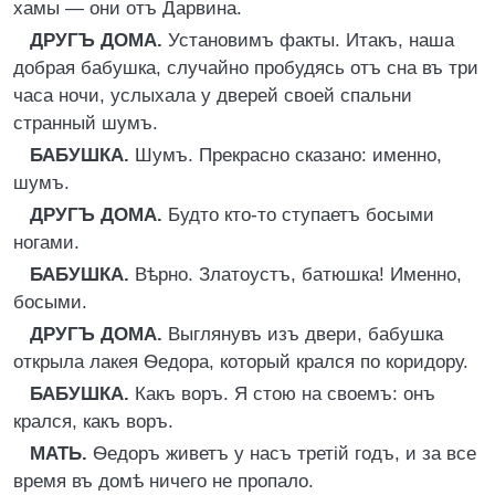
хамы — они отъ Дарвина.
ДРУГЪ ДОМА.
Установимъ факты. Итакъ, наша
добрая бабушка, случайно пробудясь отъ сна въ три
часа ночи, услыхала у дверей своей спальни
странный шумъ.
БАБУШКА.
Шумъ. Прекрасно сказано: именно,
шумъ.
ДРУГЪ ДОМА.
Будто кто-то ступаетъ босыми
ногами.
БАБУШКА.
Вѣрно. Златоустъ, батюшка! Именно,
босыми.
ДРУГЪ ДОМА.
Выглянувъ изъ двери, бабушка
открыла лакея Ѳедора, который крался по коридору.
БАБУШКА.
Какъ воръ. Я стою на своемъ: онъ
крался, какъ воръ.
МАТЬ.
Ѳедоръ живетъ у насъ третій годъ, и за все
время въ домѣ ничего не пропало.