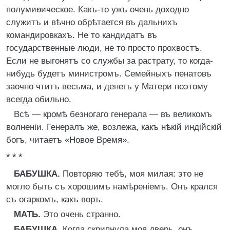
полумиѳическое. Какъ-то ужъ очень доходно
служитъ и вѣчно обрѣтается въ дальнихъ
командировкахъ. Не то кандидатъ въ
государственные люди, не то просто прохвостъ.
Если не выгонятъ со службы за растрату, то когда-
нибудь будетъ министромъ. Семейныхъ пенатовъ
заочно чтитъ весьма, и денегъ у Матери поэтому
всегда обильно.
Всѣ — кромѣ безногаго генерала — въ великомъ
волненіи. Генералъ же, возлежа, какъ нѣкій индійскій
богъ, читаетъ «Новое Время».
* * *
БАБУШКА.
Повторяю тебѣ, моя милая: это не
могло быть съ хорошимъ намѣреніемъ. Онъ крался
съ огаркомъ, какъ воръ.
МАТЬ.
Это очень странно.
БАБУШКА.
Когда скрипнула моя дверь, онъ