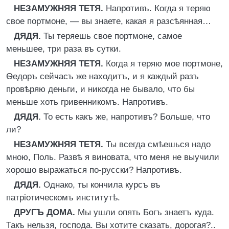
НЕЗАМУЖНЯЯ ТЕТЯ.
Напротивъ. Когда я теряю
свое портмоне, — вы знаете, какая я разсѣянная…
ДЯДЯ.
Ты теряешь свое портмоне, самое
меньшее, три раза въ сутки.
НЕЗАМУЖНЯЯ ТЕТЯ.
Когда я теряю мое портмоне,
Ѳедоръ сейчасъ же находитъ, и я каждый разъ
провѣряю деньги, и никогда не бывало, что бы
меньше хоть гривенникомъ. Напротивъ.
ДЯДЯ.
То есть какъ же, напротивъ? Больше, что
ли?
НЕЗАМУЖНЯЯ ТЕТЯ.
Ты всегда смѣешься надо
мною, Поль. Развѣ я виновата, что меня не выучили
хорошо выражаться по-русски? Напротивъ.
ДЯДЯ.
Однако, ты кончила курсъ въ
патріотическомъ институтѣ.
ДРУГЪ ДОМА.
Мы ушли опять Богъ знаетъ куда.
Такъ нельзя, господа. Вы хотите сказать, дорогая?..