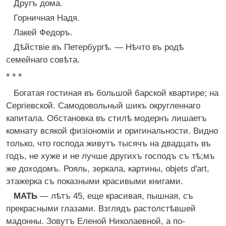
Другъ дома.
Горничная Надя.
Лакей Федоръ.
Дѣйствіе въ Петербургѣ. — Нѣчто въ родѣ
семейнаго совѣта.
* * *
Богатая гостиная въ большой барской квартире; на
Сергіевской. Самодовольный шикъ округленнаго
капитала. Обстановка въ стилѣ модернъ лишаетъ
комнату всякой физіономіи и оригинальности. Видно
только, что господа живутъ тысячъ на двадцать въ
годъ, не хуже и не лучше другихъ господъ съ тѣ;мъ
же доходомъ. Рояль, зеркала, картины, objets d'art,
этажерка съ показными красивыми книгами.
МАТЬ
— лѣтъ 45, еще красивая, пышная, съ
прекрасными глазами. Взглядъ растолстѣвшей
мадонны. Зовутъ Еленой Николаевной, а по-