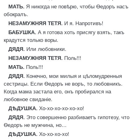
МАТЬ.
Я никогда не повѣрю, чтобы Ѳедоръ насъ
обокралъ.
НЕЗАМУЖНЯЯ ТЕТЯ.
И я. Напротивъ!
БАБУШКА.
А я готова хоть присягу взять, такъ
крадутся только воры.
ДЯДЯ.
Или любовники.
НЕЗАМУЖНЯЯ ТЕТЯ.
Поль!!!
МАТЬ.
Поль!!!
ДЯДЯ.
Конечно, мои милыя и цѣломудренныя
сестрицы. Если Ѳедоръ не воръ, то любовникъ.
Когда мама застала его, онъ пробирался на
любовное свиданіе.
ДѢДУШКА.
Хо-хо-хо-хо-хо-хо!
ДЯДЯ.
Это совершенно разбиваетъ гипотезу, что
Ѳедоръ не мужчина, но…
ДѢДУШКА.
Хо-хо-хо-хо!