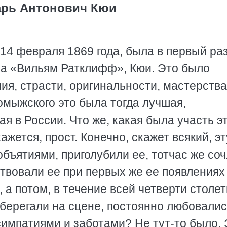
арь Антонович Кюи
 14 февраля 1869 года, была в первый ра
ра «Вильям Ратклифф», Кюи. Это было
ия, страсти, оригинальности, мастерства
омыжского это была тогда лучшая,
я в России. Что же, какая была участь э
ажется, прост. Конечно, скажет всякий, эт
бъятиями, приголубили ее, тотчас же со
твовали ее при первых же ее появлениях
, а потом, в течение всей четверти столет
берегали на сцене, постоянно любовалис
симпатиями и заботами? Не тут-то было. 