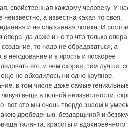
ная, свойственная каждому человеку. У на
е неизвестно, а известна какая-то своя,
иданная и не слыханная логика. И состои
 опера, да даже и не то что только опера
создание, то надо не обрадоваться, а
а в негодование и в ярость и поскорее
ледовать его, и чем скорее, тем лучше, с
с еще не обходилось ни одно крупное,
ние, в том числе даже самые гениальные
нтливую вещь в полной неизвестности, ск
ло, вот это мы очень твердо знаем и умеем
какою дребеденью, бездарщиной и безвку
овища таланта, красоты и вдохновенного