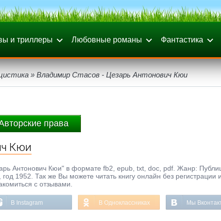
вы и триллеры
Любовные романы
Фантастика
цистика
» Владимир Стасов - Цезарь Антонович Кюи
Авторские права
ич Кюи
ь Антонович Кюи" в формате fb2, epub, txt, doc, pdf. Жанр: Публи
, год 1952. Так же Вы можете читать книгу онлайн без регистрации
акомиться с отзывами.
В Instagram
В Одноклассниках
Мы Вконтак