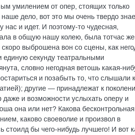
чным умилением от опер, стоящих только
 наше дело, вот это мы очень твердо зна
у нас и идет. И поэтому-то чудесная,
ала в общую нашу колею, была тотчас же
 скоро выброшена вон со сцены, как него
 ни единую секунду театральными
нута, словно негодная ветошь какая-ниб
состариться и позабыть то, что слышали к
патией); другие — принадлежат к поколен
р даже и возможности услыхать оперу и
оша она или нет? Какова бесконтрольная
нием, каково своеволие и произвол в
ь стоилд бы чего-нибудь лучшего! И вот 