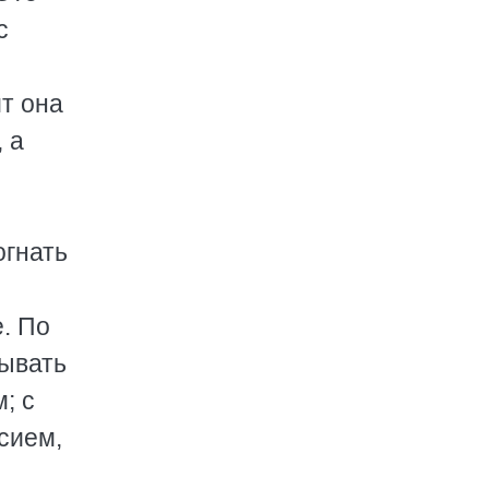
с
т она
, а
огнать
. По
рывать
; с
сием,