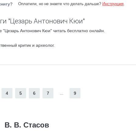
книгу?
Оплатили, но не знаете что делать дальше?
Инструкция
.
ги "Цезарь Антонович Кюи"
 "Цезарь Антонович Кюи" читать бесплатно онлайн.
твенный критик и археолог.
4
5
6
7
...
9
В. В. Стасов