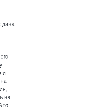
з дана
.
того
у
чли
 на
ия,
ь на
Это