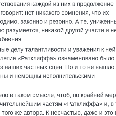
тствования каждой из них в продолжение
 говорит: нет никакого сомнения, что их
димо, законно и резонно. А те, униженн
ю разумеется, никакой другой участи и н
абвения.
ные делу талантливости и уважения к ней
5-летие «Ратклиффа» ознаменовано было 
з наших частных сцен. Но и то не вышло.
дны и немощны исполнительскими
ло в таком смысле, чтоб, по крайней мер
чительнейшим частям «Ратклиффа» и, в 
того же автора. К несчастью, даже и это 