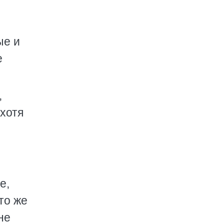
ые и
е
,
хотя
е,
то же
не