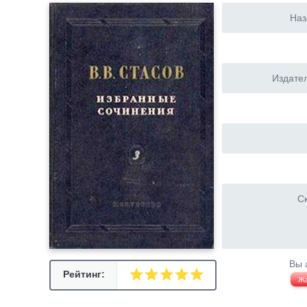
Наз
Издател
Ск
Вы 
Рейтинг:
Ж