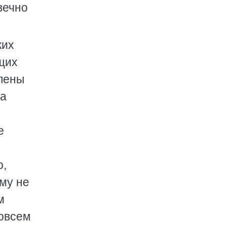
вечно
ких
щих
влены
ла
е
о,
ему не
м
совсем