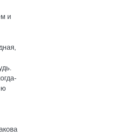
ем и
дная,
удь.
огда-
ию
какова