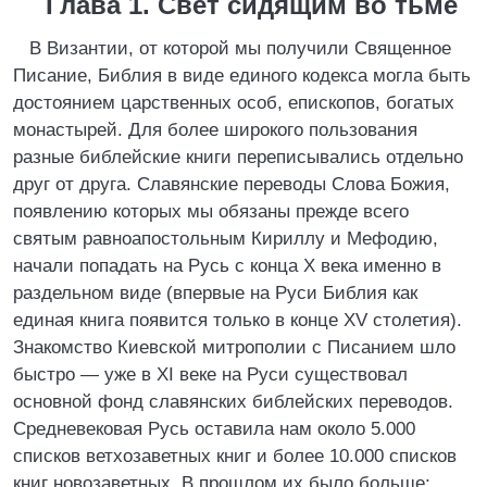
Глава 1. Свет сидящим во тьме
В Византии, от которой мы получили Священное
Писание, Библия в виде единого кодекса могла быть
достоянием царственных особ, епископов, богатых
монастырей. Для более широкого пользования
разные библейские книги переписывались отдельно
друг от друга. Славянские переводы Слова Божия,
появлению которых мы обязаны прежде всего
святым равноапостольным Кириллу и Мефодию,
начали попадать на Русь с конца X века именно в
раздельном виде (впервые на Руси Библия как
единая книга появится только в конце XV столетия).
Знакомство Киевской митрополии с Писанием шло
быстро — уже в XI веке на Руси существовал
основной фонд славянских библейских переводов.
Средневековая Русь оставила нам около 5.000
списков ветхозаветных книг и более 10.000 списков
книг новозаветных. В прошлом их было больше;