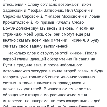
отношения к Слову согласно возражают Тихон
Задонский и Феофан Затворник, Нил Сорский и
Серафим Саровский, Филарет Московский и Иоанн
Кронштадтский. Их призыв
читать Слово
Божие
должен звучать вновь и вновь. И если на
страницах моей брошюры они смогут еще раз
внятно сказать всем нам о чтении Писания, я буду
считать свою задачу выполненной.
Несколько слов о структуре этой книжки. После
первой главы, дающей обзор чтения Писания на
Руси в средние века, и после небольшого
исторического экскурса в конце второй главы, я буду
говорить уже только об опыте канонизированных
святых, а также знаменитых праведников и
церковных учителей. В известном смысле это
обращение к жанру агиографическому; меня
интересует не панорама, но
лики
конкретных людей.
Общая картина чтения Библии (и пренебрежения