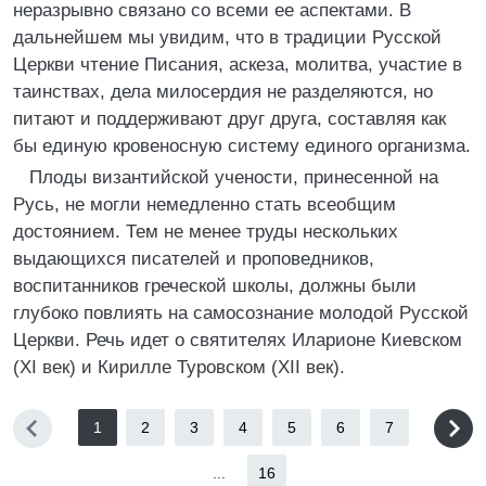
неразрывно связано со всеми ее аспектами. В
дальнейшем мы увидим, что в традиции Русской
Церкви чтение Писания, аскеза, молитва, участие в
таинствах, дела милосердия не разделяются, но
питают и поддерживают друг друга, составляя как
бы единую кровеносную систему единого организма.
Плоды византийской учености, принесенной на
Русь, не могли немедленно стать всеобщим
достоянием. Тем не менее труды нескольких
выдающихся писателей и проповедников,
воспитанников греческой школы, должны были
глубоко повлиять на самосознание молодой Русской
Церкви. Речь идет о святителях Иларионе Киевском
(XI век) и Кирилле Туровском (XII век).
1
2
3
4
5
6
7
...
16