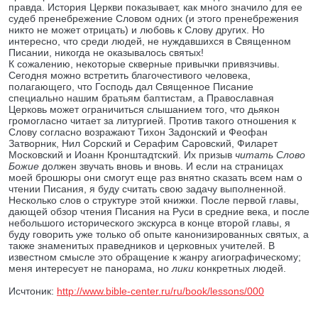
правда. История Церкви показывает, как много значило для ее
судеб пренебрежение Словом одних (и этого пренебрежения
никто не может отрицать) и любовь к Слову других. Но
интересно, что среди людей, не нуждавшихся в Священном
Писании, никогда не оказывалось святых!
К сожалению, некоторые скверные привычки привязчивы.
Сегодня можно встретить благочестивого человека,
полагающего, что Господь дал Священное Писание
специально нашим братьям баптистам, а Православная
Церковь может ограничиться слышанием того, что дьякон
громогласно читает за литургией. Против такого отношения к
Слову согласно возражают Тихон Задонский и Феофан
Затворник, Нил Сорский и Серафим Саровский, Филарет
Московский и Иоанн Кронштадтский. Их призыв
читать Слово
Божие
должен звучать вновь и вновь. И если на страницах
моей брошюры они смогут еще раз внятно сказать всем нам о
чтении Писания, я буду считать свою задачу выполненной.
Несколько слов о структуре этой книжки. После первой главы,
дающей обзор чтения Писания на Руси в средние века, и после
небольшого исторического экскурса в конце второй главы, я
буду говорить уже только об опыте канонизированных святых, а
также знаменитых праведников и церковных учителей. В
известном смысле это обращение к жанру агиографическому;
меня интересует не панорама, но
лики
конкретных людей.
Исчтоник:
http://www.bible-center.ru/ru/book/lessons/000