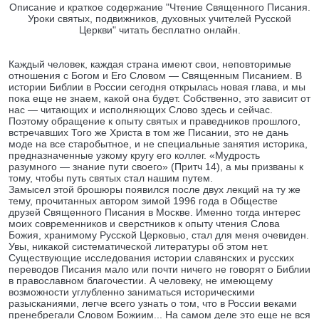
Описание и краткое содержание "Чтение Священного Писания.
Уроки святых, подвижников, духовных учителей Русской
Церкви" читать бесплатно онлайн.
Каждый человек, каждая страна имеют свои, неповторимые
отношения с Богом и Его Словом — Священным Писанием. В
истории Библии в России сегодня открылась новая глава, и мы
пока еще не знаем, какой она будет. Собственно, это зависит от
нас — читающих и исполняющих Слово здесь и сейчас.
Поэтому обращение к опыту святых и праведников прошлого,
встречавших Того же Христа в том же Писании, это не дань
моде на все старобытное, и не специальные занятия историка,
предназначенные узкому кругу его коллег. «Мудрость
разумного — знание пути своего» (Притч 14), а мы призваны к
тому, чтобы путь святых стал нашим путем.
Замысел этой брошюры появился после двух лекций на ту же
тему, прочитанных автором зимой 1996 года в Обществе
друзей Священного Писания в Москве. Именно тогда интерес
моих современников и сверстников к опыту чтения Слова
Божия, хранимому Русской Церковью, стал для меня очевиден.
Увы, никакой систематической литературы об этом нет.
Существующие исследования истории славянских и русских
переводов Писания мало или почти ничего не говорят о Библии
в православном благочестии. А человеку, не имеющему
возможности углубленно заниматься историческими
разысканиями, легче всего узнать о том, что в России веками
пренебрегали Словом Божиим... На самом деле это еще не вся