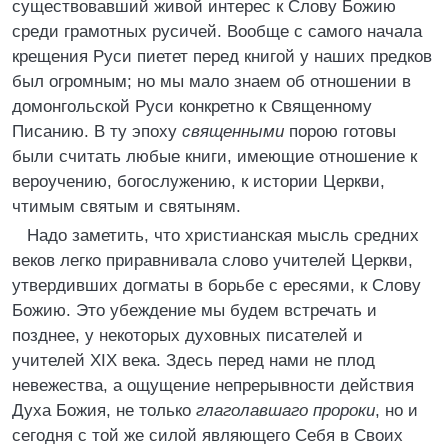
существовавший живой интерес к Слову Божию
среди грамотных русичей. Вообще с самого начала
крещения Руси пиетет перед книгой у наших предков
был огромным; но мы мало знаем об отношении в
домонгольской Руси конкретно к Священному
Писанию. В ту эпоху
священными
порою готовы
были считать любые книги, имеющие отношение к
вероучению, богослужению, к истории Церкви,
чтимым святым и святыням.
Надо заметить, что христианская мысль средних
веков легко приравнивала слово учителей Церкви,
утвердивших догматы в борьбе с ересями, к Слову
Божию. Это убеждение мы будем встречать и
позднее, у некоторых духовных писателей и
учителей XIX века. Здесь перед нами не плод
невежества, а ощущение непрерывности действия
Духа Божия, не только
глаголавшаго пророки
, но и
сегодня с той же силой являющего Себя в Своих