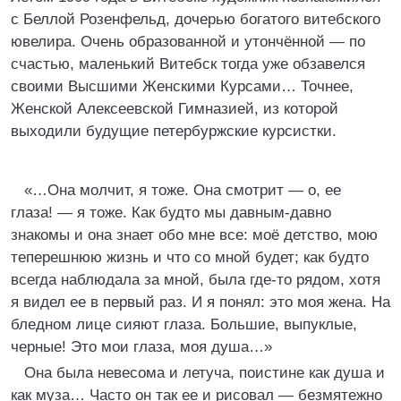
с Беллой Розенфельд, дочерью богатого витебского
ювелира. Очень образованной и утончённой — по
счастью, маленький Витебск тогда уже обзавелся
своими Высшими Женскими Курсами… Точнее,
Женской Алексеевской Гимназией, из которой
выходили будущие петербуржские курсистки.
«…Она молчит, я тоже. Она смотрит — о, ее
глаза! — я тоже. Как будто мы давным-давно
знакомы и она знает обо мне все: моё детство, мою
теперешнюю жизнь и что со мной будет; как будто
всегда наблюдала за мной, была где-то рядом, хотя
я видел ее в первый раз. И я понял: это моя жена. На
бледном лице сияют глаза. Большие, выпуклые,
черные! Это мои глаза, моя душа…»
Она была невесома и летуча, поистине как душа и
как муза… Часто он так ее и рисовал — безмятежно