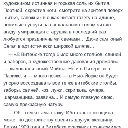
художником истинная и горькая соль их бытия.
Портной, скрестив ноги, смотрите на зрителя поверх
шитья, сапожник в очках читает газету на идише,
пожилые супруги за пасхальным столом читают
агаду, умирающая старушка в последний раз
любуется праздничными свечами… Даже сам юный
Сегал в артистически широкой шляпе…
— «В Витебске тогда было много столбов, свиней
и заборов, а художественные дарования дремали»
— жаловался юный Мойша. Но и в Питере, и в
Париже, и — много позже — в Нью-Йорке он будет
упорно воссоздавать все те же витебские столбы,
заборы, свиней, коз, лужи, скрипача, кучера,
шарманщика, раввина… И самую главную свою,
самую прекрасную натуру.
— Об этом я сама скажу. Ибо только женщина
может по достоинству оценить другую женщину.
Летом 1909 года в Витебске художник познакомился