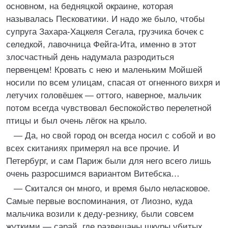
основном, на бедняцкой окраине, которая
называлась Песковатики. И надо же было, чтобы
супруга Захара-Хацкеля Сегала, грузчика бочек с
селедкой, лавочница Фейга-Ита, именно в этот
злосчастный день надумала разродиться
первенцем! Кровать с нею и маленьким Мойшей
носили по всем улицам, спасая от огненного вихря и
летучих головёшек — оттого, наверное, мальчик
потом всегда чувствовал беспокойство перелетной
птицы и был очень лёгок на крыло.
— Да, но свой город он всегда носил с собой и во
всех скитаниях примерял на все прочие. И
Петербург, и сам Париж были для него всего лишь
очень разросшимся вариантом Витебска…
— Скитался он много, и время было неласковое.
Самые первые воспоминания, от Лиозно, куда
мальчика возили к деду-резнику, были совсем
жуткими — сарай, где развешаны шкуры убитых