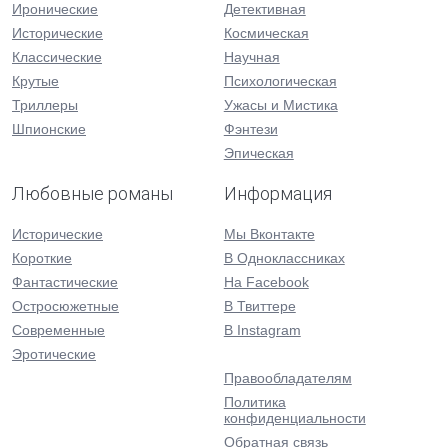
Иронические
Детективная
Исторические
Космическая
Классические
Научная
Крутые
Психологическая
Триллеры
Ужасы и Мистика
Шпионские
Фэнтези
Эпическая
Любовные романы
Информация
Исторические
Мы Вконтакте
Короткие
В Одноклассниках
Фантастические
На Facebook
Остросюжетные
В Твиттере
Современные
В Instagram
Эротические
Правообладателям
Политика
конфиденциальности
Обратная связь