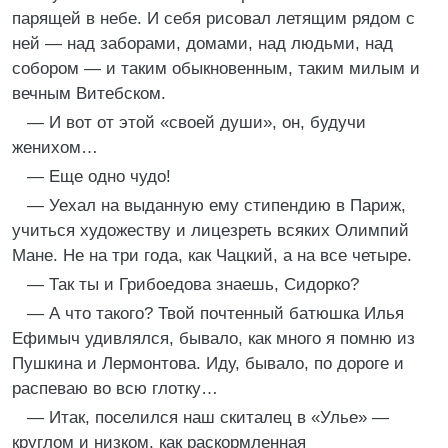
парящей в небе. И себя рисовал летящим рядом с
ней — над заборами, домами, над людьми, над
собором — и таким обыкновенным, таким милым и
вечным Витебском.
— И вот от этой «своей души», он, будучи
женихом…
— Еще одно чудо!
— Уехал на выданную ему стипендию в Париж,
учиться художеству и лицезреть всяких Олимпий
Мане. Не на три года, как Чацкий, а на все четыре.
— Так ты и Грибоедова знаешь, Сидорко?
— А что такого? Твой почтенный батюшка Илья
Ефимыч удивлялся, бывало, как много я помню из
Пушкина и Лермонтова. Иду, бывало, по дороге и
распеваю во всю глотку…
— Итак, поселился наш скиталец в «Улье» —
круглом и низком, как раскормленная