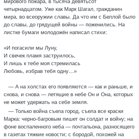
мирового пожара, в тысяча девятьсот
четырнадцатом. Уже как Марк Шагал, гражданин
мира, во всеоружии славы. Да что им с Беллой было
до славы, до грядущей войны — поженились. На
листке бумаги молодожён написал стихи:
«И погасили мы Луну,
И свечек пламя заструилось,
И лишь к тебе моя стремилась
Любовь, избрав тебя одну…»
— А на холстах его появляются — как и раньше, и
снова, и снова — летящие в небе Он и Она, которых
не может удержать на себе земля.
— Только война съела город, съела все краски
Марка: черно-багровым пишет он солдат и войну; на
фоне воспаленного неба — почтальона, разносящего
в газетах тяжкие новости; с бородой, похожей на