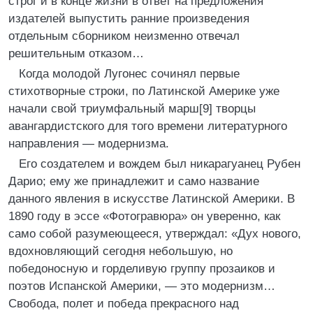
строг и в конце жизни в ответ на предложения
издателей выпустить ранние произведения
отдельным сборником неизменно отвечал
решительным отказом…
Когда молодой Лугонес сочинял первые
стихотворные строки, по Латинской Америке уже
начали свой триумфальный марш[9] творцы
авангардистского для того времени литературного
направления — модернизма.
Его создателем и вождем был никарагуанец Рубен
Дарио; ему же принадлежит и само название
данного явления в искусстве Латинской Америки. В
1890 году в эссе «Фотогравюра» он уверенно, как
само собой разумеющееся, утверждал: «Дух нового,
вдохновляющий сегодня небольшую, но
победоносную и горделивую группу прозаиков и
поэтов Испанской Америки, — это модернизм…
Свобода, полет и победа прекрасного над