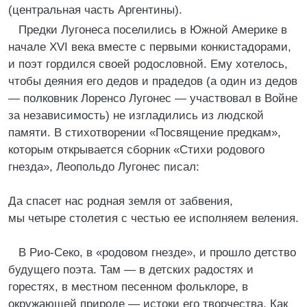
(центральная часть Аргентины).
Предки Лугонеса поселились в Южной Америке в
начале XVI века вместе с первыми конкистадорами,
и поэт гордился своей родословной. Ему хотелось,
чтобы деяния его дедов и прадедов (а один из дедов
— полковник Лоренсо Лугонес — участвовал в Войне
за независимость) не изгладились из людской
памяти. В стихотворении «Посвящение предкам»,
которым открывается сборник «Стихи родового
гнезда», Леопольдо Лугонес писал:
Да спасет нас родная земля от забвения,
мы четыре столетия с честью ее исполняем веления.
В Рио-Секо, в «родовом гнезде», и прошло детство
будущего поэта. Там — в детских радостях и
горестях, в местном песенном фольклоре, в
окружающей природе — истоки его творчества. Как