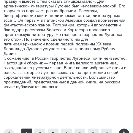
правду и вместе с тем сказать слишком мало». Для
аргентинской литературы Лугонес был человеком-эпохой. Его
творчество поражает разнообразием. Рассказы,
биографические книги, политические статьи, литературные
эссе… Он первым в Латинской Америке создал произведения
фантастического жанра. Того жанра, который впоследствии
благодаря рассказам Борхеса и Кортасара прославил
аргентинскую литературу. Но главное в творчестве Лугонеса —
это стихи. По значению сделанного им для
латиноамериканской поэзии первой половины XX века
Леопольдо Лугонес уступает только гениальному Рубену
Дарио.
К сожалению, в России творчество Лугонеса почти неизвестно.
Настоящий сборник — первая книга великого аргентинца,
выходящая на русском языке. В нее вошли избранные стихи и
рассказы, которые Лугонес создавал на протяжении своей
сорокалетней литературной деятельности. Большинство
произведений, представленных в данной книге, на русском
языке публикуются впервые.