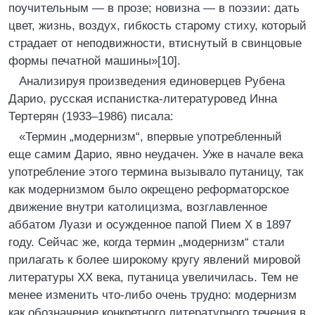
поучительным — в прозе; новизна — в поэзии: дать
цвет, жизнь, воздух, гибкость старому стиху, который
страдает от неподвижности, втиснутый в свинцовые
формы печатной машины»[10].
Анализируя произведения единоверцев Рубена
Дарио, русская испанистка-литературовед Инна
Тертерян (1933–1986) писала:
«Термин „модернизм“, впервые употребленный
еще самим Дарио, явно неудачен. Уже в начале века
употребление этого термина вызывало путаницу, так
как модернизмом было окрещено реформаторское
движение внутри католицизма, возглавленное
аббатом Луази и осужденное папой Пием X в 1897
году. Сейчас же, когда термин „модернизм“ стали
прилагать к более широкому кругу явлений мировой
литературы XX века, путаница увеличилась. Тем не
менее изменить что-либо очень трудно: модернизм
как обозначение конкретного литературного течения в