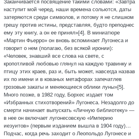
Заканчивается посвящение такими словами: «Завтра
наступит мой черед, наши времена сольются, даты
затеряются среди символов, и потому я не слишком
грешу против истины, представляя, будто преподнес
ему эту книгу, а он ее принял»[4]. В миниатюре
«Мартин Фьерро» он вновь вспоминает Лугонеса и
говорит о нем (полагаю, без всякой иронии):
«Человек, знавший все слова на свете, с
кропотливой любовью глянул на каждую травинку и
птицу этих краев, раз и, быть может, навсегда назвав
их по имени и в кованых метафорах запечатлев
грозовые закаты и меняющиеся облики луны»[5].
Много позже, в 1982 году, Борхес издает том
«Избранных стихотворений» Лугонеса. Незадолго до
смерти начинает выпускать «Личную библиотеку» —
в нее он включает лугонесовскую «Империю
иезуитов» (первым изданием вышла в 1904 году)…
Подчас, когда речь заходит о Леопольдо Лугонесе и