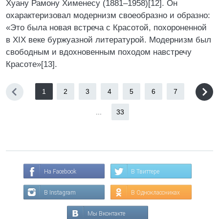
Хуану Рамону Хименесу (1881–1958)[12]. Он
охарактеризовал модернизм своеобразно и образно:
«Это была новая встреча с Красотой, похороненной
в XIX веке буржуазной литературой. Модернизм был
свободным и вдохновенным походом навстречу
Красоте»[13].
1
2
3
4
5
6
7
...
33
На Facebook
В Твиттере
В Instagram
В Одноклассниках
Мы Вконтакте