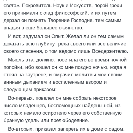
света». Покровитель Наук и Искусств, порой грехи
его принимали склад философский, и их путем
дерзал он познать Творение Господне, тем самым
впадая в еще большее окаянство.
И вот, задумал он Опыт. Желал ли он тем самым
доказать всю глубину греха своего или все величие
своего спасения, о том ведомо лишь Вседержителю.
Мысль эта, должно, посетила его во время ночной
попойки, ибо вошел он ко мне поздно ночью, когда я
стоял на заутрене, и омрачил молитвы мои своим
винным дыханием и воспаленным взором и
следующим приказом:
Во-первых, повелел он мне собрать некоторое
число младенцев, беспомощных найденышей, из
которых немало осиротело через его собственную
бранную удаль или прелюбодеяние.
Во-вторых, приказал запереть их в доме с садом,