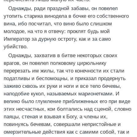
Однажды, ради праздной забавы, он повелел
утопить старика винодела в бочке его собственного
вина, ибо посчитал, что вино было слишком
молодое, на что я отвечу: проклят будь мой
Император за дурную остроту, как и за само
убийство.
Однажды, захватив в битве некоторых своих
врагов, он повелел полковому цирюльнику
перерезать им жилы, так что конечности их стали
податливы и беспомощны, и приказал продернуть
заживо сквозь их руки и ноги и все тело бечевы,
наподобие кукол, называемых марионетками. И
велико было глумление приближенных его при виде
этих несчастных, кои болтались над сценой, словно
паяцы, стеная и взывая к Богу, а члены их,
повинуясь бечевам, совершали непристойные и
омерзительные действия как с самими собой, так и