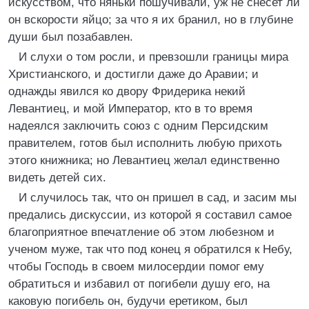
искусством, что няньки пошучивали, уж не снесет ли
он вскорости яйцо; за что я их бранил, но в глубине
души был позабавлен.
И слухи о том росли, и превзошли границы мира
Христианского, и достигли даже до Аравии; и
однажды явился ко двору Фридерика некий
Левантиец, и мой Император, кто в то время
надеялся заключить союз с одним Персидским
правителем, готов был исполнить любую прихоть
этого книжника; но Левантиец желал единственно
видеть детей сих.
И случилось так, что он пришел в сад, и засим мы
предались дискуссии, из которой я составил самое
благоприятное впечатление об этом любезном и
ученом муже, так что под конец я обратился к Небу,
чтобы Господь в своем милосердии помог ему
обратиться и избавил от погибели душу его, на
каковую погибель он, будучи еретиком, был