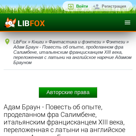
Войти
Регистрация
LibFox
»
Книги
»
Фантастика и фэнтези
»
Фэнтези
»
Адам Браун - Повесть об опыте, проделанном фра
Салимбене, итальянским францисканцем XIII века,
переложенная с латыни на английское наречие Адамом
Брауном
Авторские права
Адам Браун - Повесть об опыте,
проделанном фра Салимбене,
итальянским францисканцем XIII века,
переложенная с латыни на английское