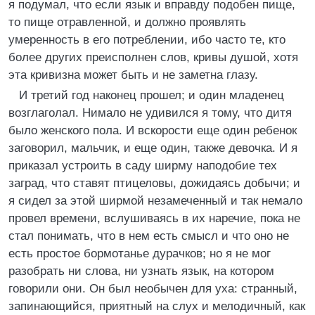
я подумал, что если язык и вправду подобен пище,
то пище отравленной, и должно проявлять
умеренность в его потреблении, ибо часто те, кто
более других преисполнен слов, кривы душой, хотя
эта кривизна может быть и не заметна глазу.
И третий год наконец прошел; и один младенец
возглаголал. Нимало не удивился я тому, что дитя
было женского пола. И вскорости еще один ребенок
заговорил, мальчик, и еще один, также девочка. И я
приказал устроить в саду ширму наподобие тех
заград, что ставят птицеловы, дожидаясь добычи; и
я сидел за этой ширмой незамеченный и так немало
провел времени, вслушиваясь в их наречие, пока не
стал понимать, что в нем есть смысл и что оно не
есть простое бормотанье дурачков; но я не мог
разобрать ни слова, ни узнать язык, на котором
говорили они. Он был необычен для уха: странный,
запинающийся, приятный на слух и мелодичный, как