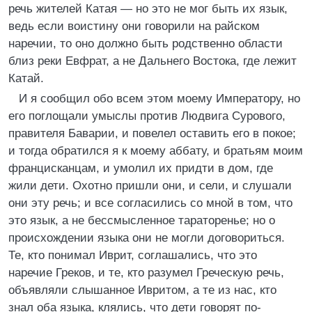
речь жителей Катая — но это не мог быть их язык,
ведь если воистину они говорили на райском
наречии, то оно должно быть родственно области
близ реки Евфрат, а не Дальнего Востока, где лежит
Катай.
И я сообщил обо всем этом моему Императору, но
его поглощали умыслы против Людвига Сурового,
правителя Баварии, и повелел оставить его в покое;
и тогда обратился я к моему аббату, и братьям моим
францисканцам, и умолил их придти в дом, где
жили дети. Охотно пришли они, и сели, и слушали
они эту речь; и все согласились со мной в том, что
это язык, а не бессмысленное тараторенье; но о
происхождении языка они не могли договориться.
Те, кто понимал Иврит, соглашались, что это
наречие Греков, и те, кто разумел Греческую речь,
объявляли слышанное Ивритом, а те из нас, кто
знал оба языка, клялись, что дети говорят по-