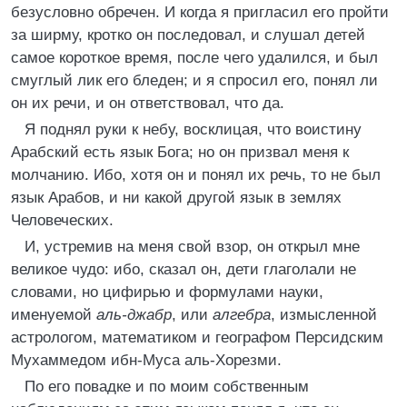
безусловно обречен. И когда я пригласил его пройти
за ширму, кротко он последовал, и слушал детей
самое короткое время, после чего удалился, и был
смуглый лик его бледен; и я спросил его, понял ли
он их речи, и он ответствовал, что да.
Я поднял руки к небу, восклицая, что воистину
Арабский есть язык Бога; но он призвал меня к
молчанию. Ибо, хотя он и понял их речь, то не был
язык Арабов, и ни какой другой язык в землях
Человеческих.
И, устремив на меня свой взор, он открыл мне
великое чудо: ибо, сказал он, дети глаголали не
словами, но цифирью и формулами науки,
именуемой
аль-джабр
, или
алгебра
, измысленной
астрологом, математиком и географом Персидским
Мухаммедом ибн-Муса аль-Хорезми.
По его повадке и по моим собственным