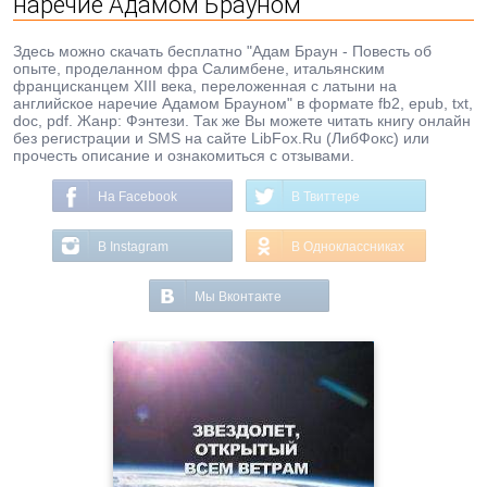
наречие Адамом Брауном
Здесь можно скачать бесплатно "Адам Браун - Повесть об
опыте, проделанном фра Салимбене, итальянским
францисканцем XIII века, переложенная с латыни на
английское наречие Адамом Брауном" в формате fb2, epub, txt,
doc, pdf. Жанр: Фэнтези. Так же Вы можете читать книгу онлайн
без регистрации и SMS на сайте LibFox.Ru (ЛибФокс) или
прочесть описание и ознакомиться с отзывами.
На Facebook
В Твиттере
В Instagram
В Одноклассниках
Мы Вконтакте