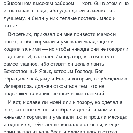
обнесенном высоким забором — хоть бы в этом я не
испытываю стыда, ибо удел детей изменился к
лучшему, и были у них теплые постели, мясо и
питье.
В-третьих, приказал он мне привести мамок и
нянек, чтобы кормили и умывали младенцев и
ходили за ними — но чтобы никогда они не говорили
с детьми. И, глаголет Император, в этом и есть
самое главное, ибо ставит он целью явить
Божественный Язык, которым Господь Бог
обращался к Адаму и Еве, и который, по убеждению
Императора, должен открыться тем, кто не
подвержен влиянию человеческих наречий.
И вот, к славе ли моей или к позору, но сделал я
все, как повелел он: и собрали детей; и мамки с
няньками кормили и умывали их; и прошли месяцы;
и один из детей слег и скончался от оспы; и еще
один выпал из колыбели и сломал ногу и оттого