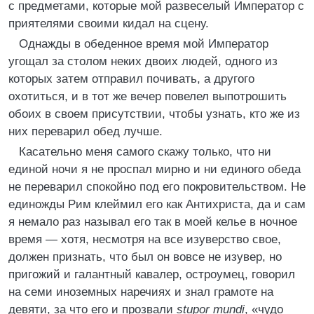
с предметами, которые мой развеселый Император с
приятелями своими кидал на сцену.
Однажды в обеденное время мой Император
угощал за столом неких двоих людей, одного из
которых затем отправил почивать, а другого
охотиться, и в тот же вечер повелел выпотрошить
обоих в своем присутствии, чтобы узнать, кто же из
них переварил обед лучше.
Касательно меня самого скажу только, что ни
единой ночи я не проспал мирно и ни единого обеда
не переварил спокойно под его покровительством. Не
единожды Рим клеймил его как Антихриста, да и сам
я немало раз называл его так в моей келье в ночное
время — хотя, несмотря на все изуверство свое,
должен признать, что был он вовсе не изувер, но
пригожий и галантный кавалер, остроумец, говорил
на семи иноземных наречиях и знал грамоте на
девяти, за что его и прозвали
stupor mundi
, «чудо