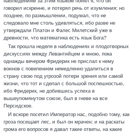
наблюдениям за этим языком понял я, что он
говорил искренне, и потерял речь от изумления; но
позднее, по размышлении, подумал, что не
следовало мне столь удивляться, ибо разве не
утверждали Платон и Фалес Милетский уже в
древности, что математика есть язык Бога?
Так прошла неделя в наблюдениях и плодотворных
дискуссиях между Левантийцем и мною, пока
однажды вечером Фридерик не прислал к нему
воинов с повелением немедленно удалиться в
страну свою под угрозой потери зрения или самой
жизни, что тот и сделал с большой поспешностью,
ибо Фридерик, не добившись успеха в
вышеупомянутом союзе, был в гневе на все
Персидское.
И вскоре посетил Император нас, подобно тому, как
гроза посещает лес, и был он мрачен; и на раскаты
грома его вопросов я давал такие ответы, на какие