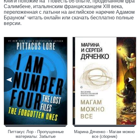
Книги похожие на "Повесть об опыте, проделанном фра
Салимбене, итальянским францисканцем XIII века,
переложенная с латыни на английское наречие Адамом
Брауном" читать онлайн или скачать бесплатно полные
версии.
Питтакус Лор - Пропущенные
Марина Дяченко - Магам можно
материалы: Забытые
все (сборник)