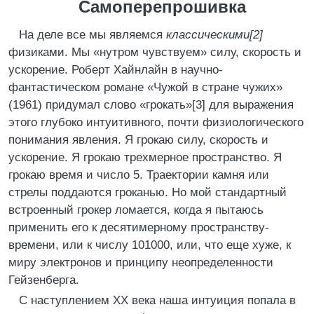
Самоперепрошивка
На деле все мы являемся
классическими[2]
физиками. Мы «нутром чувствуем» силу, скорость и
ускорение. Роберт Хайнлайн в научно-
фантастическом романе «Чужой в стране чужих»
(1961) придумал слово «грокать»[3] для выражения
этого глубоко интуитивного, почти физиологического
понимания явления. Я грокаю силу, скорость и
ускорение. Я грокаю трехмерное пространство. Я
грокаю время и число 5. Траектории камня или
стрелы поддаются гроканью. Но мой стандартный
встроенный грокер ломается, когда я пытаюсь
применить его к десятимерному пространству-
времени, или к числу 101000, или, что еще хуже, к
миру электронов и принципу неопределенности
Гейзенберга.
С наступлением XX века наша интуиция попала в