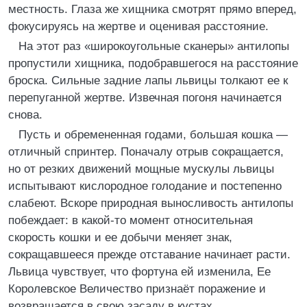
местность. Глаза же хищника смотрят прямо вперед,
фокусируясь на жертве и оценивая расстояние.
На этот раз «широкоугольные сканеры» антилопы
пропустили хищника, подобравшегося на расстояние
броска. Сильные задние лапы львицы толкают ее к
перепуганной жертве. Извечная погоня начинается
снова.
Пусть и обремененная годами, большая кошка —
отличный спринтер. Поначалу отрыв сокращается,
но от резких движений мощные мускулы львицы
испытывают кислородное голодание и постепенно
слабеют. Вскоре природная выносливость антилопы
побеждает: в какой-то момент относительная
скорость кошки и ее добычи меняет знак,
сокращавшееся прежде отставание начинает расти.
Львица чувствует, что фортуна ей изменила, Ее
Королевское Величество признаёт поражение и
возвращается в свою засаду в кустах.