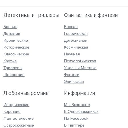
Детективы и триллеры
Фантастика и фэнтези
Боевик
Боевая
Детектив
Героическая
Иронические
Детективная
Исторические
Космическая
Классические
Научная
Крутые
Психологическая
Триллеры
Ужасы и Мистика
Шпионские
Фэнтези
Эпическая
Любовные романы
Информация
Исторические
Мы Вконтакте
Короткие
В Одноклассниках
Фантастические
На Facebook
Остросюжетные
В Твиттере