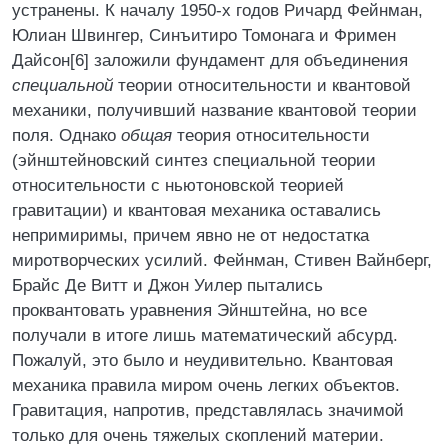
устранены. К началу 1950-х годов Ричард Фейнман,
Юлиан Швингер, Синъитиро Томонага и Фримен
Дайсон[6] заложили фундамент для объединения
специальной
теории относительности и квантовой
механики, получивший название квантовой теории
поля. Однако
общая
теория относительности
(эйнштейновский синтез специальной теории
относительности с ньютоновской теорией
гравитации) и квантовая механика оставались
непримиримы, причем явно не от недостатка
миротворческих усилий. Фейнман, Стивен Вайнберг,
Брайс Де Витт и Джон Уилер пытались
проквантовать уравнения Эйнштейна, но все
получали в итоге лишь математический абсурд.
Пожалуй, это было и неудивительно. Квантовая
механика правила миром очень легких объектов.
Гравитация, напротив, представлялась значимой
только для очень тяжелых скоплений материи.