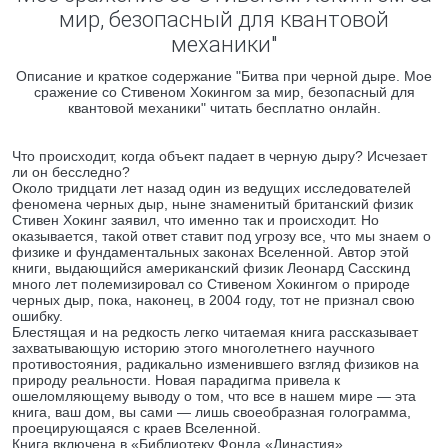
мир, безопасный для квантовой
механики"
Описание и краткое содержание "Битва при черной дыре. Мое
сражение со Стивеном Хокингом за мир, безопасный для
квантовой механики" читать бесплатно онлайн.
Что происходит, когда объект падает в черную дыру? Исчезает
ли он бесследно?
Около тридцати лет назад один из ведущих исследователей
феномена черных дыр, ныне знаменитый британский физик
Стивен Хокинг заявил, что именно так и происходит. Но
оказывается, такой ответ ставит под угрозу все, что мы знаем о
физике и фундаментальных законах Вселенной. Автор этой
книги, выдающийся американский физик Леонард Сасскинд
много лет полемизировал со Стивеном Хокингом о природе
черных дыр, пока, наконец, в 2004 году, тот не признал свою
ошибку.
Блестящая и на редкость легко читаемая книга рассказывает
захватывающую историю этого многолетнего научного
противостояния, радикально изменившего взгляд физиков на
природу реальности. Новая парадигма привела к
ошеломляющему выводу о том, что все в нашем мире — эта
книга, ваш дом, вы сами — лишь своеобразная голограмма,
проецирующаяся с краев Вселенной.
Книга включена в «Библиотеку Фонда «Династия».