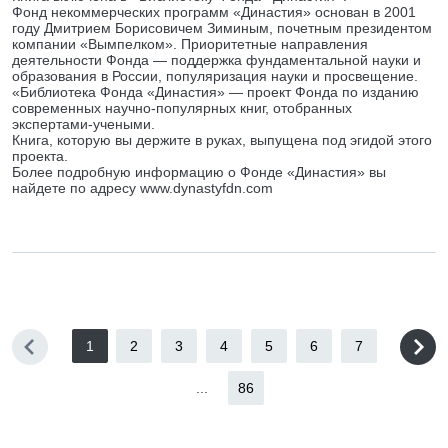
Фонд некоммерческих программ «Династия» основан в 2001
году Дмитрием Борисовичем Зиминым, почетным президентом
компании «Вымпелком». Приоритетные направления
деятельности Фонда — поддержка фундаментальной науки и
образования в России, популяризация науки и просвещение.
«Библиотека Фонда «Династия» — проект Фонда по изданию
современных научно-популярных книг, отобранных
экспертами-учеными.
Книга, которую вы держите в руках, выпущена под эгидой этого
проекта.
Более подробную информацию о Фонде «Династия» вы
найдете по адресу www.dynastyfdn.com
1
2
3
4
5
6
7
...
86