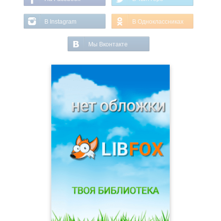
В Instagram
В Одноклассниках
Мы Вконтакте