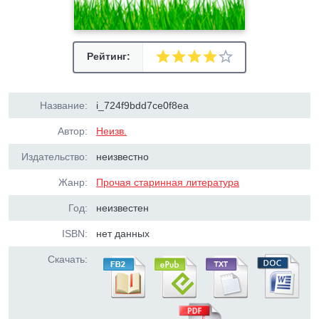
Рейтинг:
Название:
i_724f9bdd7ce0f8ea
Автор:
Неизв.
Издательство:
неизвестно
Жанр:
Прочая старинная литература
Год:
неизвестен
ISBN:
нет данных
Скачать: