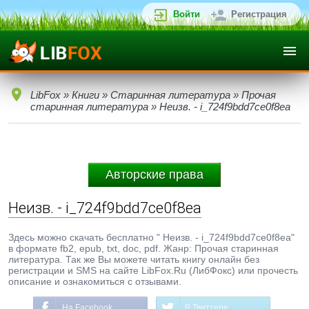
Войти
Регистрация
LibFox
»
Книги
»
Старинная литература
»
Прочая
старинная литература
» Неизв. - i_724f9bdd7ce0f8ea
Авторские права
Неизв. - i_724f9bdd7ce0f8ea
Здесь можно скачать бесплатно " Неизв. - i_724f9bdd7ce0f8ea"
в формате fb2, epub, txt, doc, pdf. Жанр: Прочая старинная
литература. Так же Вы можете читать книгу онлайн без
регистрации и SMS на сайте LibFox.Ru (ЛибФокс) или прочесть
описание и ознакомиться с отзывами.
На Facebook
В Твиттере