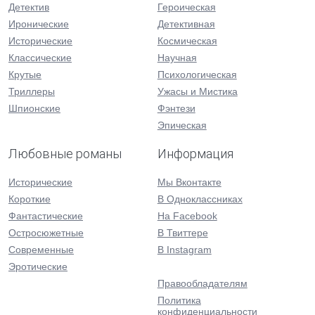
Детектив
Героическая
Иронические
Детективная
Исторические
Космическая
Классические
Научная
Крутые
Психологическая
Триллеры
Ужасы и Мистика
Шпионские
Фэнтези
Эпическая
Любовные романы
Информация
Исторические
Мы Вконтакте
Короткие
В Одноклассниках
Фантастические
На Facebook
Остросюжетные
В Твиттере
Современные
В Instagram
Эротические
Правообладателям
Политика
конфиденциальности