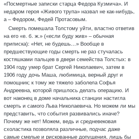
«Посмертные записки старца Федора Кузмича». И
недаром героя «Живого трупа» назвал не как-нибудь,
а – Федором, Федей Протасовым.
Смерть помешала Толстому уйти, властно ответив
на его «е. б. ж.» («если буду жив» – обычная
приписка): «Нет, не будешь…» Вообще в
предшествующие годы смерть не раз стучалась
костяшками пальцев в двери семейства Толстых: в
1904 году умер брат Сергей Николаевич, затем в
1906 году дочь Маша, любимица, верный друг и
помощник; к тому же тяжело заболела Софья
Андреевна, которой пришлось делать операцию. И
вот наконец в доме начальника станции настигла
смерть и самого Льва Николаевича. Но можем ли мы
представить, что события развивались иначе?
Почему же нет! Можем, ведь и средневековая
схоластика позволяла различные, подчас даже
самые смелые и рискованные допущения, лишь бы