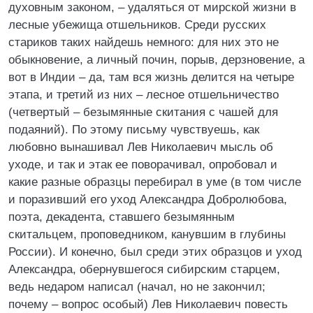
духовным законом, – удаляться от мирской жизни в
лесные убежища отшельников. Среди русских
стариков таких найдешь немного: для них это не
обыкновение, а личный почин, порыв, дерзновение, а
вот в Индии – да, там вся жизнь делится на четыре
этапа, и третий из них – лесное отшельничество
(четвертый – безымянные скитания с чашей для
подаяний). По этому письму чувствуешь, как
любовно вынашивал Лев Николаевич мысль об
уходе, и так и этак ее поворачивал, опробовал и
какие разные образцы перебирал в уме (в том числе
и поразивший его уход Александра Добролюбова,
поэта, декадента, ставшего безымянным
скитальцем, проповедником, канувшим в глубины
России). И конечно, был среди этих образцов и уход
Александра, обернувшегося сибирским старцем,
ведь недаром написал (начал, но не закончил;
почему – вопрос особый) Лев Николаевич повесть