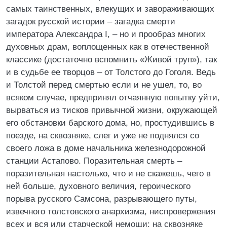
самых таинственных, влекущих и завораживающих
загадок русской истории – загадка смерти
императора Александра I, – но и прообраз многих
духовных драм, воплощенных как в отечественной
классике (достаточно вспомнить «Живой труп»), так
и в судьбе ее творцов – от Толстого до Гоголя. Ведь
и Толстой перед смертью если и не ушел, то, во
всяком случае, предпринял отчаянную попытку уйти,
вырваться из тисков привычной жизни, окружающей
его обстановки барского дома, но, простудившись в
поезде, на сквозняке, слег и уже не поднялся со
своего ложа в доме начальника железнодорожной
станции Астапово. Поразительная смерть –
поразительная настолько, что и не скажешь, чего в
ней больше, духовного величия, героического
порыва русского Самсона, разрывающего путы,
извечного толстовского анархизма, ниспровержения
всех и вся или старческой немощи: на сквозняке