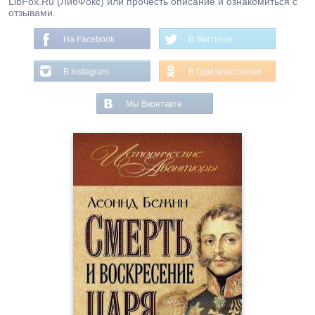
LibFox.Ru (ЛибФокс) или прочесть описание и ознакомиться с
отзывами.
На Facebook
В Твиттере
В Instagram
В Одноклассниках
Мы Вконтакте