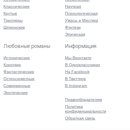
Классические
Научная
Крутые
Психологическая
Триллеры
Ужасы и Мистика
Шпионские
Фэнтези
Эпическая
Любовные романы
Информация
Исторические
Мы Вконтакте
Короткие
В Одноклассниках
Фантастические
На Facebook
Остросюжетные
В Твиттере
Современные
В Instagram
Эротические
Правообладателям
Политика
конфиденциальности
Обратная связь