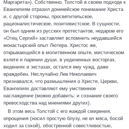
Маргарита»). Собственно, Толстой в своем подходе к
Евангелиям отразил доникейское понимание Христа
и, с другой стороны, просветительское,
рационалистическое, позитивистское. В сущности,
он был одним из русских протестантов, недаром его
«Отец Сергий» заставляет вспомнить неудавшийся
монастырский опыт Лютера. Христос же,
открывающийся в молитвенном опыте, мистическом
взлете и парении души, в уединенных восторгах,
видениях и экстазах, остался ему чужд, даже
враждебен. Неслучайно Лев Николаевич
признавался, что размышления о Христе, Церкви,
Евангелиях доставляют ему умственное
наслаждение (можно добавить: и сознание своего
превосходства над мнениями других).
В этом весь Толстой с его жаждой смирения,
опрощения (носил простую блузу, не ел мяса, босой
ходил за сохой), обостренной совестливостью,