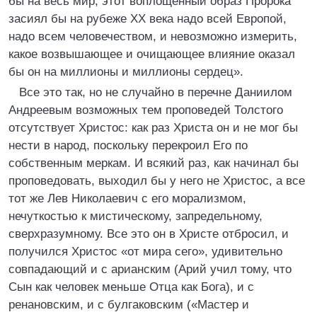
бы на весь мир, этот воплощенный образ Пророка
засиял бы на рубеже XX века надо всей Европой,
надо всем человечеством, и невозможно измерить,
какое возвышающее и очищающее влияние оказал
бы он на миллионы и миллионы сердец».
Все это так, но не случайно в перечне Даниилом
Андреевым возможных тем проповедей Толстого
отсутствует Христос: как раз Христа он и не мог бы
нести в народ, поскольку перекроил Его по
собственным меркам. И всякий раз, как начинал бы
проповедовать, выходил бы у него не Христос, а все
тот же Лев Николаевич с его морализмом,
нечуткостью к мистическому, запредельному,
сверхразумному. Все это он в Христе отбросил, и
получился Христос «от мира сего», удивительно
совпадающий и с арианским (Арий учил тому, что
Сын как человек меньше Отца как Бога), и с
ренановским, и с булгаковским («Мастер и