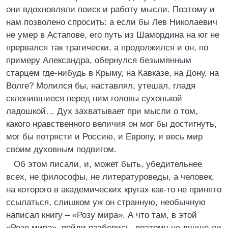
они вдохновляли поиск и работу мысли. Поэтому и
нам позволено спросить: а если бы Лев Николаевич
не умер в Астапове, его путь из Шамордина на юг не
прервался так трагически, а продолжился и он, по
примеру Александра, обернулся безымянным
старцем где-нибудь в Крыму, на Кавказе, на Дону, на
Волге? Молился бы, наставлял, утешал, гладя
склонившиеся перед ним головы сухонькой
ладошкой… Дух захватывает при мысли о том,
какого нравственного величия он мог бы достигнуть,
мог бы потрясти и Россию, и Европу, и весь мир
своим духовным подвигом.
Об этом писали, и, может быть, убедительнее
всех, не философы, не литературоведы, а человек,
на которого в академических кругах как-то не принято
ссылаться, слишком уж он странную, необычную
написал книгу – «Розу мира». А что там, в этой
«Розе мира», пойди разберись, поэтому не лучше ли