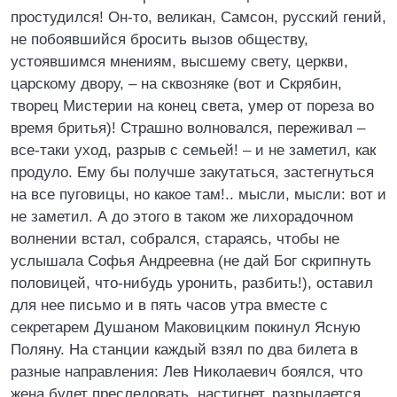
простудился! Он-то, великан, Самсон, русский гений,
не побоявшийся бросить вызов обществу,
устоявшимся мнениям, высшему свету, церкви,
царскому двору, – на сквозняке (вот и Скрябин,
творец Мистерии на конец света, умер от пореза во
время бритья)! Страшно волновался, переживал –
все-таки уход, разрыв с семьей! – и не заметил, как
продуло. Ему бы получше закутаться, застегнуться
на все пуговицы, но какое там!.. мысли, мысли: вот и
не заметил. А до этого в таком же лихорадочном
волнении встал, собрался, стараясь, чтобы не
услышала Софья Андреевна (не дай Бог скрипнуть
половицей, что-нибудь уронить, разбить!), оставил
для нее письмо и в пять часов утра вместе с
секретарем Душаном Маковицким покинул Ясную
Поляну. На станции каждый взял по два билета в
разные направления: Лев Николаевич боялся, что
жена будет преследовать, настигнет, разрыдается,