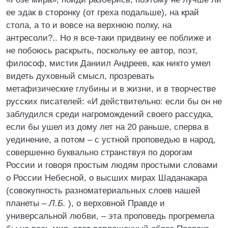
ее эдак в сторонку (от греха подальше), на край
стола, а то и вовсе на верхнюю полку, на
антресоли?.. Но я все-таки придвину ее поближе и
не побоюсь раскрыть, поскольку ее автор, поэт,
философ, мистик Даниил Андреев, как никто умел
видеть духовный смысл, прозревать
метафизические глубины и в жизни, и в творчестве
русских писателей: «И действительно: если бы он не
заблудился среди нагромождений своего рассудка,
если бы ушел из дому лет на 20 раньше, сперва в
уединение, а потом – с устной проповедью в народ,
совершенно буквально странствуя по дорогам
России и говоря простым людям простыми словами
о России Небесной, о высших мирах Шаданакара
(совокупность разноматериальных слоев нашей
планеты –
Л.Б.
), о верховной Правде и
универсальной любви, – эта проповедь прогремела