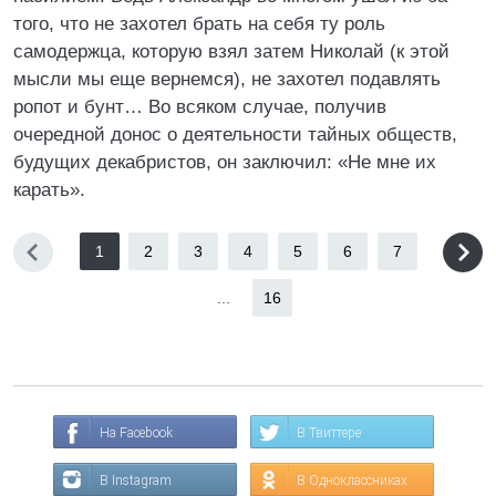
того, что не захотел брать на себя ту роль
самодержца, которую взял затем Николай (к этой
мысли мы еще вернемся), не захотел подавлять
ропот и бунт… Во всяком случае, получив
очередной донос о деятельности тайных обществ,
будущих декабристов, он заключил: «Не мне их
карать».
1
2
3
4
5
6
7
...
16
На Facebook
В Твиттере
В Instagram
В Одноклассниках