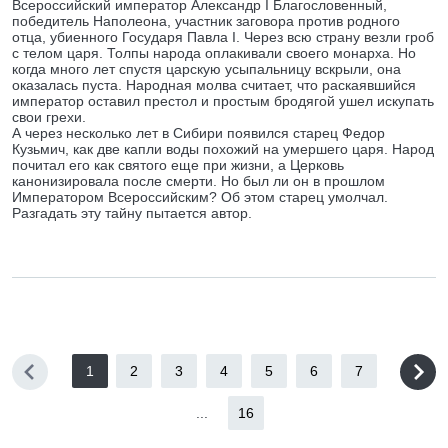
Всероссийский император Александр I Благословенный,
победитель Наполеона, участник заговора против родного
отца, убиенного Государя Павла I. Через всю страну везли гроб
с телом царя. Толпы народа оплакивали своего монарха. Но
когда много лет спустя царскую усыпальницу вскрыли, она
оказалась пуста. Народная молва считает, что раскаявшийся
император оставил престол и простым бродягой ушел искупать
свои грехи.
А через несколько лет в Сибири появился старец Федор
Кузьмич, как две капли воды похожий на умершего царя. Народ
почитал его как святого еще при жизни, а Церковь
канонизировала после смерти. Но был ли он в прошлом
Императором Всероссийским? Об этом старец умолчал.
Разгадать эту тайну пытается автор.
1
2
3
4
5
6
7
...
16