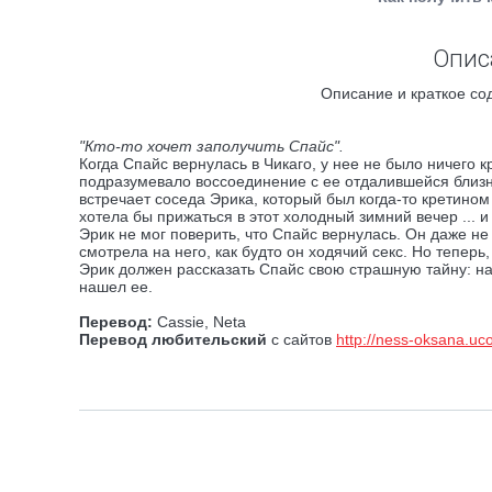
Опис
Описание и краткое со
"Кто-то хочет заполучить Спайс".
Когда Спайс вернулась в Чикаго, у нее не было ничего 
подразумевало воссоединение с ее отдалившейся близняш
встречает соседа Эрика, который был когда-то кретином
хотела бы прижаться в этот холодный зимний вечер ... 
Эрик не мог поверить, что Спайс вернулась. Он даже не 
смотрела на него, как будто он ходячий секс. Но теперь
Эрик должен рассказать Спайс свою страшную тайну: н
нашел ее.
Перевод:
Cassie, Neta
Перевод любительский
с сайтов
http://ness-oksana.uc