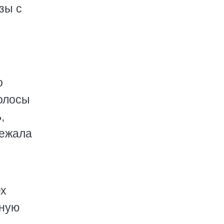
зы с
о
волосы
,
лежала
ех
ьную