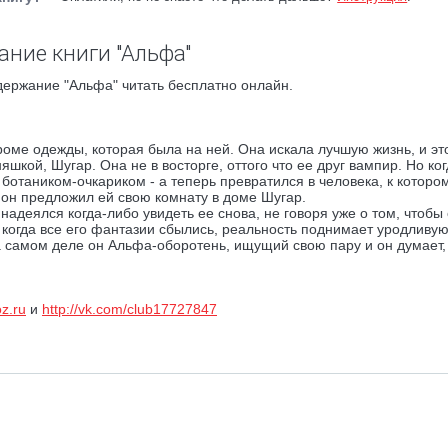
ание книги "Альфа"
держание "Альфа" читать бесплатно онлайн.
кроме одежды, которая была на ней. Она искала лучшую жизнь, и эт
кой, Шугар. Она не в восторге, оттого что ее друг вампир. Но ког
 ботаником-очкариком - а теперь превратился в человека, к которо
и он предложил ей свою комнату в доме Шугар.
надеялся когда-либо увидеть ее снова, не говоря уже о том, чтобы
, когда все его фантазии сбылись, реальность поднимает уродливую
а самом деле он Альфа-оборотень, ищущий свою пару и он думает,
oz.ru
и
http://vk.com/club17727847