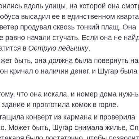
оились вдоль улицы, на которой она смот
тобуса высадил ее в единственном кварт
ветер продувал сквозь тонкий плащ. Она
е равно начали стучать. Если она не най
атится в
Острую ледышку
.
ожет быть, она должна была повернуть на
он кричал о наличии денег, и Шугар была
ому, что она искала, и номер дома нужны
здание и проглотила комок в горле.
тащила конверт из кармана и проверила
но. Может быть, Шугар снимала жилье, С
отекаря было достаточно, чтобы позволи