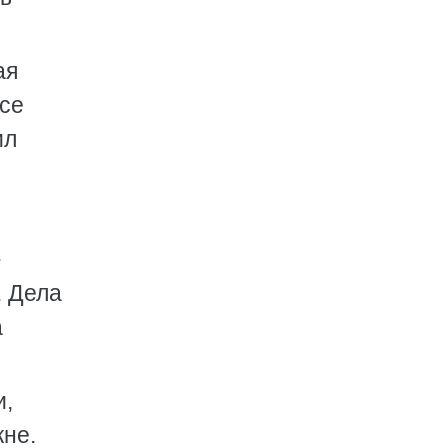
ая
все
ил
.
. Дела
а
и,
кне.