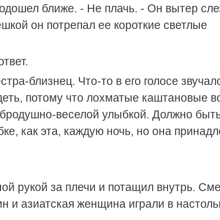
одошел ближе. - Не плачь. - Он вытер сле
мешкой он потрепал ее короткие светлые
ответ.
стра-близнец. Что-то в его голосе звучал
деть, потому что лохматые каштановые 
обродушно-веселой улыбкой. Должно быть
ке, как эта, каждую ночь, но она принад
ой рукой за плечи и потащил внутрь. См
чин и азиатская женщина играли в настол