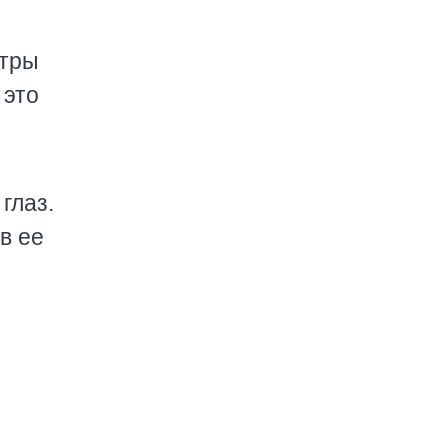
стры
 это
глаз.
в ее