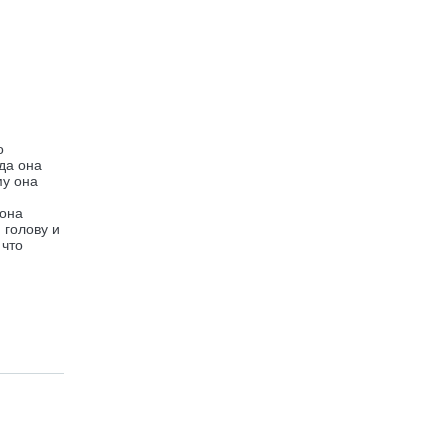
о
да она
му она
 она
 голову и
 что