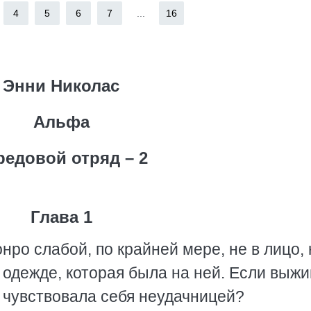
4
5
6
7
...
16
Энни Николас
Альфа
редовой отряд – 2
Глава 1
нро слабой, по крайней мере, не в лицо, 
в одежде, которая была на ней. Если выж
 чувствовала себя неудачницей?