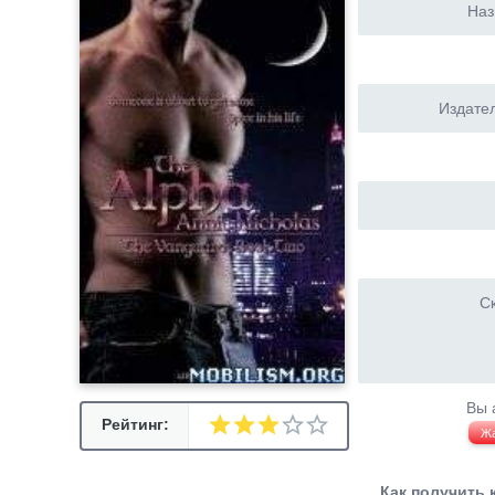
Наз
Издател
Ск
Вы 
Рейтинг:
Ж
Как получить 