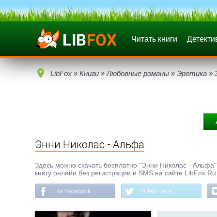
Читать книги
Детекти
LibFox
»
Книги
»
Любовные романы
»
Эротика
» 
Энни Николас - Альфа
Здесь можно скачать бесплатно "Энни Николас - Альфа" в
книгу онлайн без регистрации и SMS на сайте LibFox.Ru
На Facebook
В Твиттере