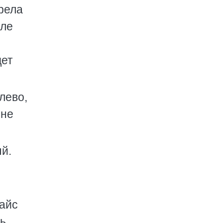
рела
але
дет
лево,
 не
й.
пайс
ть