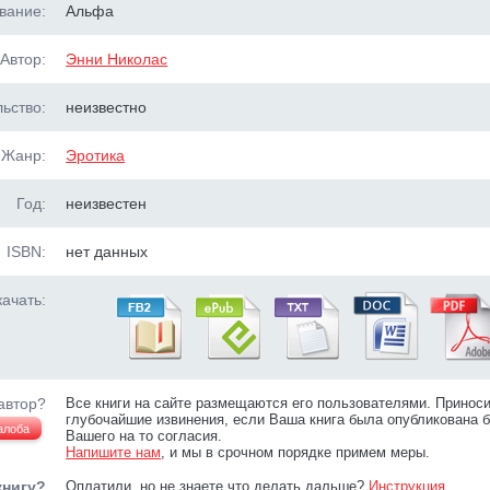
вание:
Альфа
Автор:
Энни Николас
ьство:
неизвестно
Жанр:
Эротика
Год:
неизвестен
ISBN:
нет данных
ачать:
автор?
Все книги на сайте размещаются его пользователями. Принос
глубочайшие извинения, если Ваша книга была опубликована б
алоба
Вашего на то согласия.
Напишите нам
, и мы в срочном порядке примем меры.
книгу?
Оплатили, но не знаете что делать дальше?
Инструкция
.