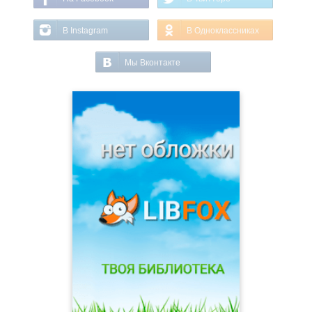
В Instagram
В Одноклассниках
Мы Вконтакте