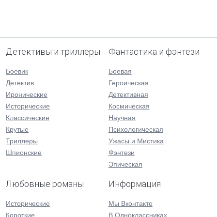
Детективы и триллеры
Фантастика и фэнтези
Боевик
Боевая
Детектив
Героическая
Иронические
Детективная
Исторические
Космическая
Классические
Научная
Крутые
Психологическая
Триллеры
Ужасы и Мистика
Шпионские
Фэнтези
Эпическая
Любовные романы
Информация
Исторические
Мы Вконтакте
Короткие
В Одноклассниках