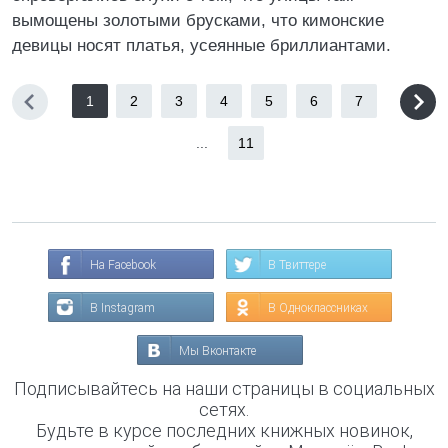
вымощены золотыми брусками, что кимонские
девицы носят платья, усеянные бриллиантами.
1
2
3
4
5
6
7
...
11
На Facebook
В Твиттере
В Instagram
В Одноклассниках
Мы Вконтакте
Подписывайтесь на наши страницы в социальных
сетях.
Будьте в курсе последних книжных новинок,