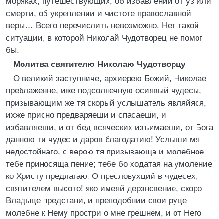
моряках, путешествующих, об избавлении от уз или
смерти, об укреплении и чистоте православной
веры… Всего перечислить невозможно. Нет такой
ситуации, в которой Николай Чудотворец не помог
бы.
Молитва святителю Николаю Чудотворцу
О великий заступниче, архиерею Божий, Николае
преблаженне, иже подсолнечную осиявый чудесы,
призывающим же тя скорый услышатель являйяся,
ихже присно предваряеши и спасаеши, и
избавляеши, и от бед всяческих изъимаеши, от Бога
данною ти чудес и даров благодатию! Услыши мя
недостойнаго, с верою тя призывающа и молебное
тебе приносяща пение; тебе бо ходатая на умоление
ко Христу предлагаю. О пресловухций в чудесех,
святителем высото! яко имеяй дерзновение, скоро
Владыце предстани, и преподобнии свои руце
молебне к Нему простри о мне грешнем, и от Него