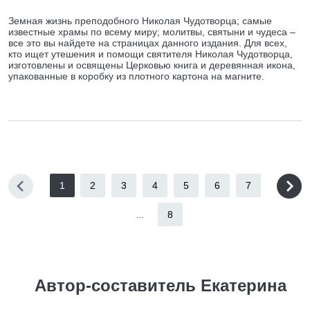
Земная жизнь преподобного Николая Чудотворца; самые
известные храмы по всему миру; молитвы, святыни и чудеса –
все это вы найдете на страницах данного издания. Для всех,
кто ищет утешения и помощи святителя Николая Чудотворца,
изготовлены и освящены Церковью книга и деревянная икона,
упакованные в коробку из плотного картона на магните.
1
2
3
4
5
6
7
...
8
Автор-составитель Екатерина