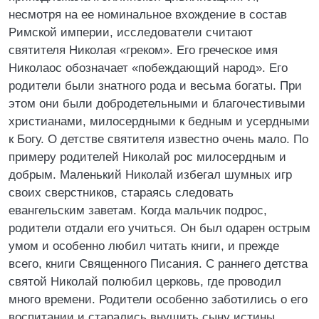
несмотря на ее номинальное вхождение в состав
Римской империи, исследователи считают
святителя Николая «греком». Его греческое имя
Николаос обозначает «побеждающий народ». Его
родители были знатного рода и весьма богаты. При
этом они были добродетельными и благочестивыми
христианами, милосердными к бедным и усердными
к Богу. О детстве святителя известно очень мало. По
примеру родителей Николай рос милосердным и
добрым. Маленький Николай избегал шумных игр
своих сверстников, стараясь следовать
евангельским заветам. Когда мальчик подрос,
родители отдали его учиться. Он был одарен острым
умом и особенно любил читать книги, и прежде
всего, книги Священного Писания. С раннего детства
святой Николай полюбил церковь, где проводил
много времени. Родители особенно заботились о его
воспитании и старались внушить сыну истины