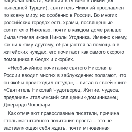
национальности, живший в IV веке в Ликии (юг
нынешней Турции), святитель Николай прославлен
по всему миру, но особенно в России. Во многих
российских городах есть храмы, посвященные
святителю Николаю, почти в каждом доме раньше
была чтимая икона Николы Угодника. Именно к нему,
как ни к кому другому, обращаются за помощью в
житейских нуждах, его почитают как самого скорого
помощника в бедах и скорбях.
«Необычайное почитание святого Николая в
России вводит многих в заблуждение: полагают, что
он якобы происходил оттуда», – писал в своей книге
«Святитель Николай Чудотворец. Житие, чудеса,
предания» итальянский священник-доминиканец
Джерардо Чоффари.
Как отмечают православные писатели, причина
столь масштабного почитания проста – это не
заставляющая себя ждать, почти мгновенная