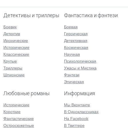
Детективы и триллеры
Фантастика и фэнтези
Боевик
Боевая
Детектив
Героическая
Иронические
Детективная
Исторические
Космическая
Классические
Научная
Крутые
Психологическая
Триллеры
Ужасы и Мистика
Шпионские
Фэнтези
Эпическая
Любовные романы
Информация
Исторические
Мы Вконтакте
Короткие
В Одноклассниках
Фантастические
На Facebook
Остросюжетные
В Твиттере