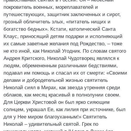
покровитель военных, мореплавателей и
путешествующих, защитник заключенных и сирот,
грозный обличитель злых, «питатель нищих и
богатство бедных». Кстати, католический Санта
Клаус, приносящий детям подарки и исполняющий
их самые заветные желания под Рождество, – тоже
не кто иной, как Николай Угодник. По словам святого
Андрея Критского, Николай Чудотворец являлся к
людям, обремененным различными бедствиями,
подавал им помощь и спасал их от смерти: «Своими
делами и добродетельной жизнью святитель
Николай сиял в Мирах, как звезда утренняя среди
облаков, как месяц красивый в полнолунии своем.
Для Церкви Христовой он был ярко сияющим
солнцем, украшал Ее, как лилия при источнике, был
для у Нее миром благоуханным!» Святитель
Николай – удивительный святой. Грек по