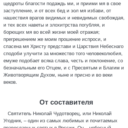
щедроты благости подаждь ми, и приими мя в свое
заступление, и от всех бед и зол мя избави, от
нашествия врагов видимых и невидимых свобождая,
и тех всех наветы и злохитрства погубляя, и
борющих мя во всей жизни моей отражая;
прегрешением же моим прошение испроси, и
спасена мя Христу представи и Царствия Небеснаго
сподоби улучити за множество того человеколюбия,
емуже подобает всяка слава, честь и поклонение, со
безначальным его Отцем, и с Пресвятым и Благим и
Животворящим Духом, ныне и присно и во веки
веков.
От составителя
Святитель Николай Чудотворец, или Николай
Угодник, – один из самых любимых и почитаемых
православных святых в России. Он – небесный