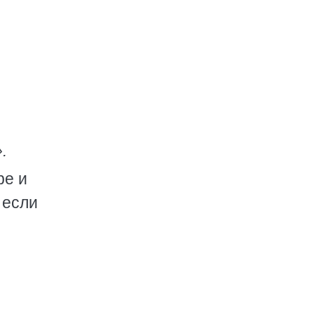
.
ре и
 если