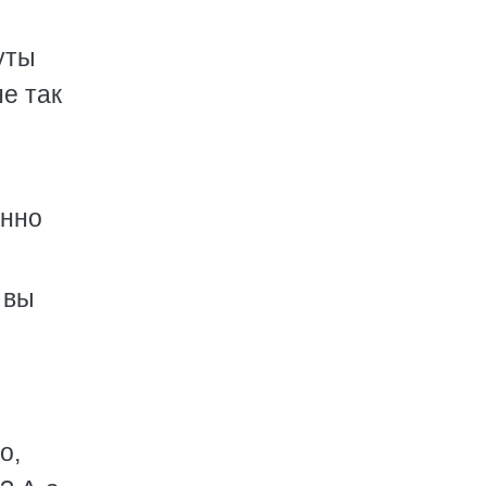
уты
е так
енно
 вы
о,