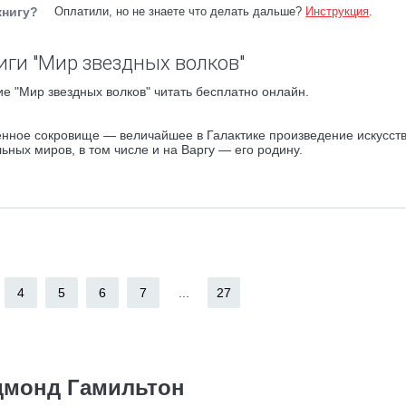
книгу?
Оплатили, но не знаете что делать дальше?
Инструкция
.
иги "Мир звездных волков"
е "Мир звездных волков" читать бесплатно онлайн.
енное сокровище — величайшее в Галактике произведение искусств
ных миров, в том числе и на Варгу — его родину.
4
5
6
7
...
27
дмонд Гамильтон