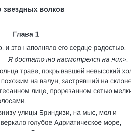
 звездных волков
Глава 1
, и это наполняло его сердце радостью.
. —
Я достаточно насмотрелся на них».
 солнца траве, покрывавшей невысокий хо
похожим на валун, застрявший на склоне
ытесанном лице, прорезанном сетью мелк
олосами.
низу улицы Бриндизи, на мыс, мол и
сверкало голубое Адриатическое море,