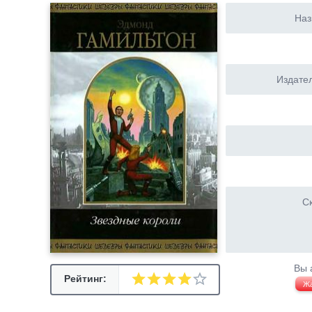
Наз
Издател
Ск
Вы 
Рейтинг:
Ж