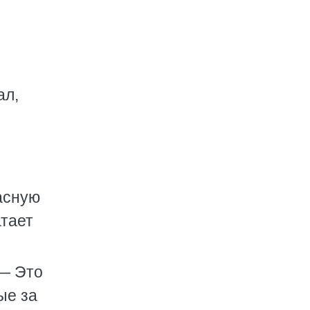
ал,
асную
атает
 — Это
ые за