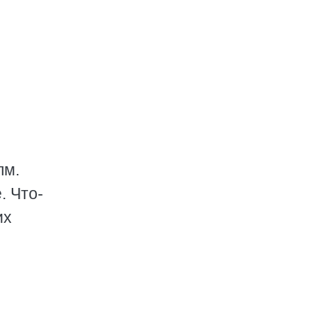
лм.
. Что-
их