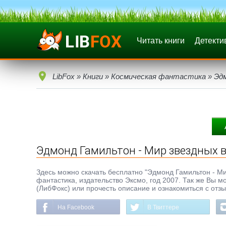
Читать книги
Детекти
LibFox
»
Книги
»
Космическая фантастика
» Эдм
Эдмонд Гамильтон - Мир звездных 
Здесь можно скачать бесплатно "Эдмонд Гамильтон - Мир 
фантастика, издательство Эксмо, год 2007. Так же Вы м
(ЛибФокс) или прочесть описание и ознакомиться с отз
На Facebook
В Твиттере