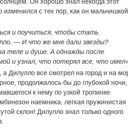
солнцем. Он хорошо знал некогда этот
о изменился с тех пор, как он мальчишкой
ься и поучиться, чтобы стать
лло. —
И что же мне дали звезды?
а теле и душе. А однажды после
ой и узнал, что потерял все, что имел»
, а Дилулло все смотрел на город и на мо
ное, продолжалось бы до глубокой ночи,
мавшегося к нему по узкой тропинке.
омбинезон наемника, легкая пружинистая
утой склон! Дилулло знал только одного
я.