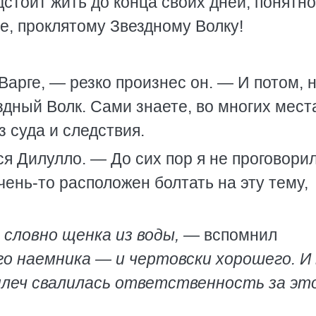
тоит жить до конца своих дней, понятно
бе, проклятому Звездному Волку!
Варге, — резко произнес он. — И потом, 
ездный Волк. Сами знаете, во многих мест
 суда и следствия.
я Дилулло. — До сих пор я не проговори
чень-то расположен болтать на эту тему,
 словно щенка из воды,
— вспомнил
го наемника — и чертовски хорошего. И 
 плеч свалилась ответственность за эт