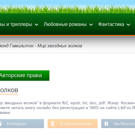
вы и триллеры
Любовные романы
Фантастика
онд Гамильтон - Мир звездных волков
Авторские права
волков
звездных волков" в формате fb2, epub, txt, doc, pdf. Жанр: Косми
ожете читать книгу онлайн без регистрации и SMS на сайте LibFox.
ывами.
В Instagram
В Одноклассниках
Мы Вконтак