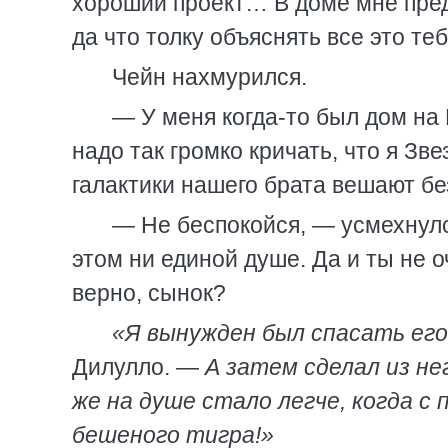
хороший проект… В доме мне предс
да что толку объяснять все это те
Чейн нахмурился.
— У меня когда-то был дом на 
надо так громко кричать, что я Зв
галактики нашего брата вешают без
— Не беспокойся, — усмехнулс
этом ни единой душе. Да и ты не о
верно, сынок?
«Я вынужден был спасать его
Дилулло. —
А затем сделал из не
же на душе стало легче, когда с
бешеного тигра!»