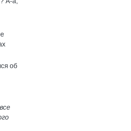
? А-а,
не
ах
лся об
все
ого