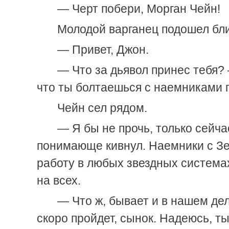
— Черт побери, Морган Чейн!
Молодой варганец подошел бли
— Привет, Джон.
— Что за дьявол принес тебя?
что ты болтаешься с наемниками г
Чейн сел рядом.
— Я бы не прочь, только сейч
понимающе кивнул. Наемники с З
работу в любых звездных системах
на всех.
— Что ж, бывает и в нашем де
скоро пройдет, сынок. Надеюсь, т