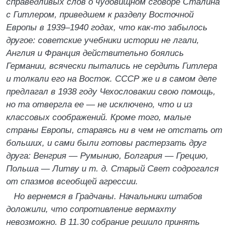
справедливых слов о чудовищном сговоре Сталина
с Гитлером, приведшем к разделу Восточной
Европы в 1939–1940 годах, что как-то забылось
другое: советские учебники истории не лгали,
Англия и Франция действительно боялись
Германии, всячески пытались не сердить Гитлера
и толкали его на Восток. СССР же и в самом деле
предлагал в 1938 году Чехословакии свою помощь,
но та отвергла ее — не исключено, что и из
классовых соображений. Кроме того, малые
страны Европы, стараясь ни в чем не отстать от
больших, и сами были готовы растерзать друг
друга: Венгрия — Румынию, Болгария — Грецию,
Польша — Литву и т. д. Старый Свет содрогался
от спазмов всеобщей агрессии.
Но вернемся в Градчаны. Начальники штабов
доложили, что сопротивление вермахту
невозможно. В 11.30 собрание решило принять