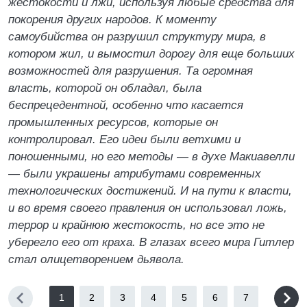
жестокости и лжи, используя любые средства для
покорения других народов. К моменту
самоубийства он разрушил структуру мира, в
котором жил, и вымостил дорогу для еще больших
возможностей для разрушения. Та огромная
власть, которой он обладал, была
беспрецедентной, особенно что касается
промышленных ресурсов, которые он
контролировал. Его идеи были ветхими и
поношенными, но его методы — в духе Макиавелли
— были украшены атрибутами современных
технологических достижений. И на пути к власти,
и во время своего правления он использовал ложь,
террор и крайнюю жестокость, но все это не
уберегло его от краха. В глазах всего мира Гитлер
стал олицетворением дьявола.
1
2
3
4
5
6
7