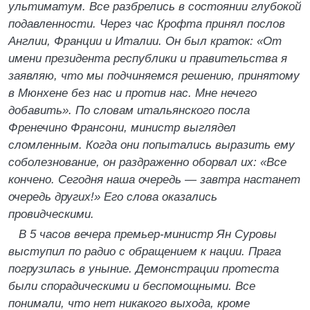
ультиматум. Все разбрелись в состоянии глубокой
подавленности. Через час Крофта принял послов
Англии, Франции и Италии. Он был краток: «От
имени президента республики и правительства я
заявляю, что мы подчиняемся решению, принятому
в Мюнхене без нас и против нас. Мне нечего
добавить». По словам итальянского посла
Френечино Франсони, министр выглядел
сломленным. Когда они попытались выразить ему
соболезнование, он раздраженно оборвал их: «Все
кончено. Сегодня наша очередь — завтра настанет
очередь других!» Его слова оказались
провидческими.
В 5 часов вечера премьер-министр Ян Суровы
выступил по радио с обращением к нации. Прага
погрузилась в уныние. Демонстрации протеста
были спорадическими и беспомощными. Все
понимали, что нет никакого выхода, кроме