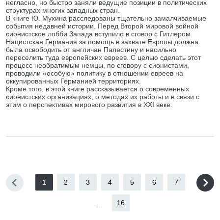
негласно, но быстро заняли ведущие позиции в политических
структурах многих западных стран.
В книге Ю. Мухина расследованы тщательно замалчиваемые
события недавней истории. Перед Второй мировой войной
сионистское лобби Запада вступило в сговор с Гитлером.
Нацистская Германия за помощь в захвате Европы должна
была освободить от англичан Палестину и насильно
переселить туда европейских евреев. С целью сделать этот
процесс необратимым немцы, по сговору с сионистами,
проводили «особую» политику в отношении евреев на
оккупированных Германией территориях.
Кроме того, в этой книге рассказывается о современных
сионистских организациях, о методах их работы и в связи с
этим о перспективах мирового развития в XXI веке.
1
2
3
4
5
6
7
...
16