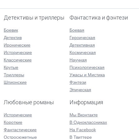
Детективы и триллеры
Фантастика и фэнтези
Боевик
Боевая
Детектив
Героическая
Иронические
Детективная
Исторические
Космическая
Классические
Научная
Крутые
Психологическая
Триллеры
Ужасы и Мистика
Шпионские
Фэнтези
Эпическая
Любовные романы
Информация
Исторические
Мы Вконтакте
Короткие
В Одноклассниках
Фантастические
На Facebook
Остросюжетные
В Твиттере