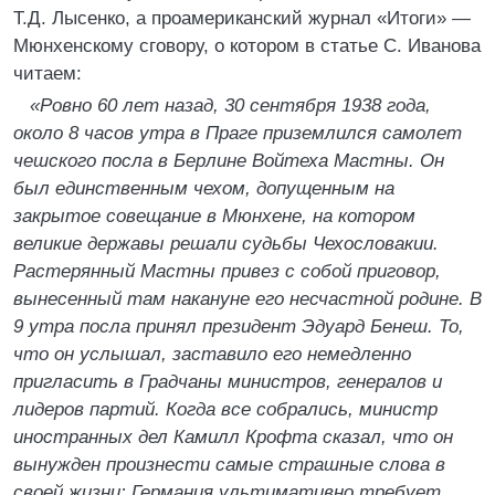
Т.Д. Лысенко, а проамериканский журнал «Итоги» —
Мюнхенскому сговору, о котором в статье С. Иванова
читаем:
«Ровно 60 лет назад, 30 сентября 1938 года,
около 8 часов утра в Праге приземлился самолет
чешского посла в Берлине Войтеха Мастны. Он
был единственным чехом, допущенным на
закрытое совещание в Мюнхене, на котором
великие державы решали судьбы Чехословакии.
Растерянный Мастны привез с собой приговор,
вынесенный там накануне его несчастной родине. В
9 утра посла принял президент Эдуард Бенеш. То,
что он услышал, заставило его немедленно
пригласить в Градчаны министров, генералов и
лидеров партий. Когда все собрались, министр
иностранных дел Камилл Крофта сказал, что он
вынужден произнести самые страшные слова в
своей жизни: Германия ультимативно требует,