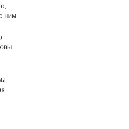
о,
 с ним
ю
товы
вы
ак