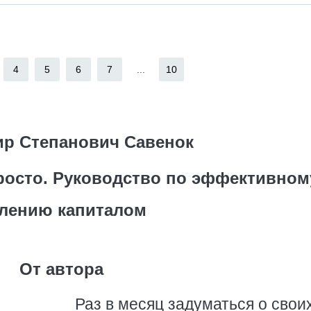
4
5
6
7
...
10
р Степанович Савенок
просто. Руководство по эффективном
лению капиталом
От автора
Раз в месяц задуматься о свои