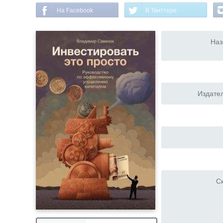
На Facebook
В Твиттере
Наз
Издател
Ск