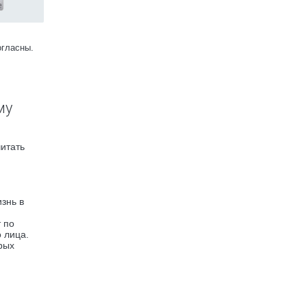
огласны.
му
итать
знь в
 по
 лица.
рых