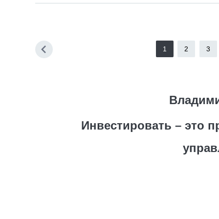
1
2
3
Владими
Инвестировать – это 
управ