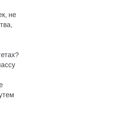
к, не
тва,
тетах?
массу
е
путем