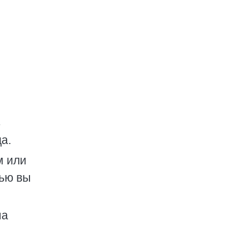
в
а.
м или
лью вы
на