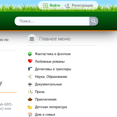
Войти
Регистрация
Главное меню
во по
Фантастика и фэнтези
Любовные романы
Детективы и триллеры
Наука, Образование
у
Документальные
Проза
Приключения
ю
ab-68f1-
Детская литература
с) или
Дом и семья