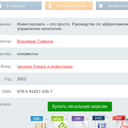
В Instagram
В Одноклассниках
Мы Вконтак
вание:
Инвестировать – это просто. Руководство по эффективно
управлению капиталом
Автор:
Владимир Савенок
ьство:
неизвестно
Жанр:
Ценные бумаги и инвестиции
Год:
2012
ISBN:
978-5-91657-435-7
ачать:
Купить легальную версию