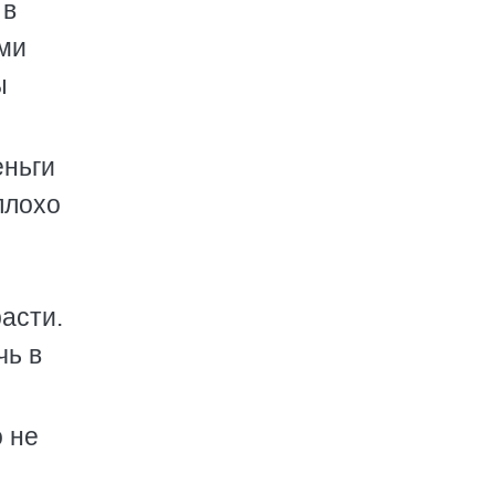
 в
ими
ы
еньги
плохо
асти.
чь в
о не