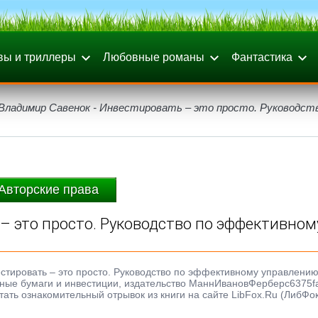
вы и триллеры
Любовные романы
Фантастика
Владимир Савенок - Инвестировать – это просто. Руководст
Авторские права
– это просто. Руководство по эффективном
естировать – это просто. Руководство по эффективному управлени
Ценные бумаги и инвестиции, издательство МаннИвановФерберc6375f
тать ознакомительный отрывок из книги на сайте LibFox.Ru (ЛибФок