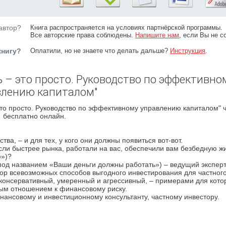
автор?
Книга распространяется на условиях партнёрской программы.
Все авторские права соблюдены.
Напишите нам
, если Вы не с
книгу?
Оплатили, но не знаете что делать дальше?
Инструкция
.
 – это просто. Руководство по эффективно
влению капиталом"
то просто. Руководство по эффективному управлению капиталом" ч
бесплатно онлайн.
тва, – и для тех, у кого они должны появиться вот-вот.
сли быстрее рынка, работали на вас, обеспечили вам безбедную жи
ю»)?
под названием «Ваши деньги должны работать») – ведущий эксперт
р всевозможных способов выгодного инвестирования для частного
консервативный, умеренный и агрессивный, – примерами для кото
ым отношением к финансовому риску.
нансовому и инвестиционному консультанту, частному инвестору.