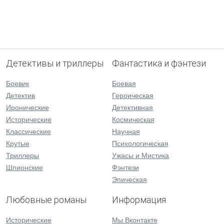
Детективы и триллеры
Фантастика и фэнтези
Боевик
Боевая
Детектив
Героическая
Иронические
Детективная
Исторические
Космическая
Классические
Научная
Крутые
Психологическая
Триллеры
Ужасы и Мистика
Шпионские
Фэнтези
Эпическая
Любовные романы
Информация
Исторические
Мы Вконтакте