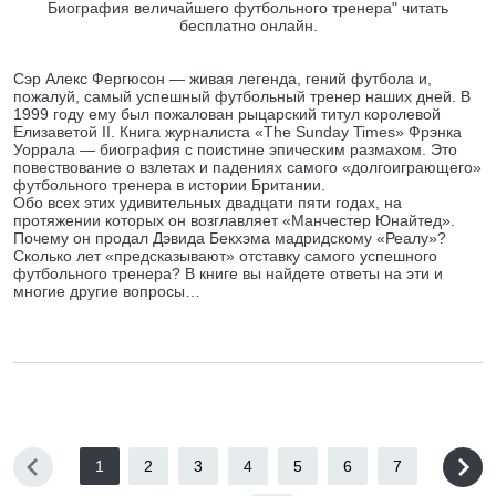
Биография величайшего футбольного тренера" читать
бесплатно онлайн.
Сэр Алекс Фергюсон — живая легенда, гений футбола и,
пожалуй, самый успешный футбольный тренер наших дней. В
1999 году ему был пожалован рыцарский титул королевой
Елизаветой II. Книга журналиста «The Sunday Times» Фрэнка
Уоррала — биография с поистине эпическим размахом. Это
повествование о взлетах и падениях самого «долгоиграющего»
футбольного тренера в истории Британии.
Обо всех этих удивительных двадцати пяти годах, на
протяжении которых он возглавляет «Манчестер Юнайтед».
Почему он продал Дэвида Бекхэма мадридскому «Реалу»?
Сколько лет «предсказывают» отставку самого успешного
футбольного тренера? В книге вы найдете ответы на эти и
многие другие вопросы…
1
2
3
4
5
6
7