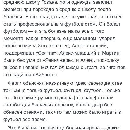
среднюю школу Гована, хотя однажды завалил
экзамен при переходе в среднюю школу после
болезни. В шестнадцать лет он уже знал, что хочет
стать профессиональным футболистом. Он болел
футболом — и эта болезнь началась с того
момента, как он впервые, еще малышом, ударил
ногой по мячу. Хотя его отец, Алекс-старший,
поддерживал «Селтик», Алекс-младший и Мартин
были без ума от «Рейнджере», и Алекс, поскольку
вырос в Говане, мечтал однажды сыграть за гигантов
со стадиона «Айброкс».
Ферги объяснял навязчивую идею своего детства
так: «Был только футбол, футбол, футбол. Только
он. По периметру моего двора [в Говане] стояли
столбы для бельевых веревок, и весь двор был
обнесен стенами, так что там можно было играть в
футбол все время.
Это была настоящая футбольная арена — даже