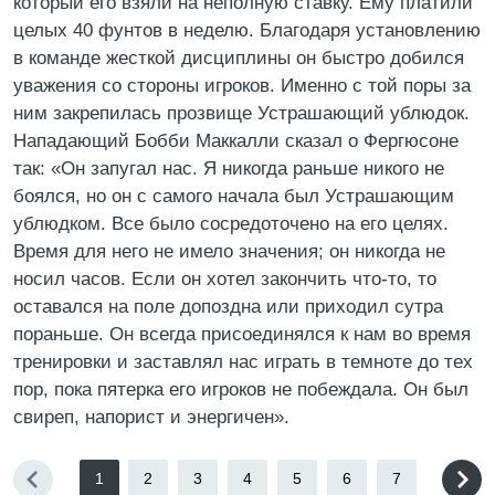
который его взяли на неполную ставку. Ему платили
целых 40 фунтов в неделю. Благодаря установлению
в команде жесткой дисциплины он быстро добился
уважения со стороны игроков. Именно с той поры за
ним закрепилась прозвище Устрашающий ублюдок.
Нападающий Бобби Маккалли сказал о Фергюсоне
так: «Он запугал нас. Я никогда раньше никого не
боялся, но он с самого начала был Устрашающим
ублюдком. Все было сосредоточено на его целях.
Время для него не имело значения; он никогда не
носил часов. Если он хотел закончить что-то, то
оставался на поле допоздна или приходил сутра
пораньше. Он всегда присоединялся к нам во время
тренировки и заставлял нас играть в темноте до тех
пор, пока пятерка его игроков не побеждала. Он был
свиреп, напорист и энергичен».
1
2
3
4
5
6
7