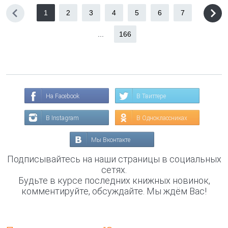
1
2
3
4
5
6
7
...
166
На Facebook
В Твиттере
В Instagram
В Одноклассниках
Мы Вконтакте
Подписывайтесь на наши страницы в социальных
сетях.
Будьте в курсе последних книжных новинок,
комментируйте, обсуждайте. Мы ждём Вас!