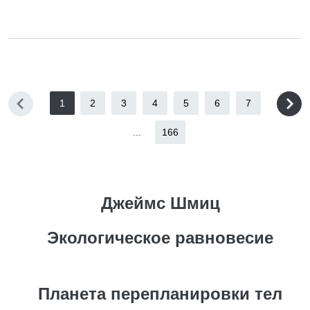
1
2
3
4
5
6
7
...
166
Джеймс Шмиц
Экологическое равновесие
Планета перепланировки тел