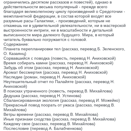
ограничились десятком рассказов и повестей), однако в
действительности весьма популярный - прежде всего
благодаря великолепному циклу произведений о Средоточии -
межпланетной федерации, в состав которой входят все
разумные расы Галактики, - произведений, которым не
откажешь ни в удивительной увлекательности, ни в мастерской
выстроенности интриги, ни в масштабности и детальной
выписанности мира далекого будущего. Мира, в который
читатель буквально погружается с головой.
Содержание:
Планета перепланировки тел (рассказ, перевод Б. Зеленского,
О. Казаянц)
Сорвавшийся с поводка (повесть, перевод Н. Аниховской)
Время собирать камни (рассказ, перевод Н. Аниховской)
Забудь об этом (рассказ, перевод Н. Аниховской)
Аромат бессмертия (рассказ, перевод Н. Аниховской)
Наследие (роман, перевод Н. Аниховской)
Неутешительный отчет по Палайяте (рассказ, перевод Н.
Аниховской)
В поисках утраченного (повесть, перевод В. Михайлова)
Дедушка (рассказ, перевод Н. Устинова)
Сбалансированная экология (рассказ, перевод И. Можейко)
Прекрасный повод поорать от ужаса (рассказ, перевод В.
Михайлова)
Ветры времени (рассказ, перевод В. Михайлова)
Иные признаки сходства (рассказ, перевод В. Михайлова)
Каждому свое (рассказ, перевод В. Михайлова)
Послесловие (перевод А. Балабченкова)