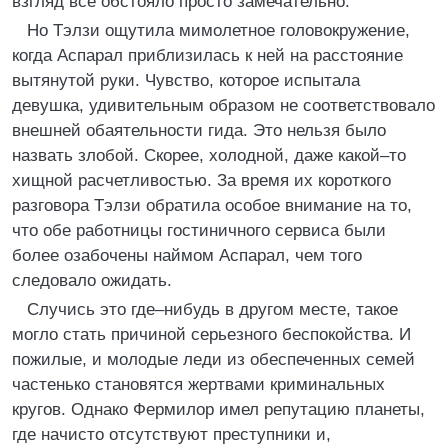
взгляд все обстояло просто замечательно.
Но Тэлзи ощутила мимолетное головокружение,
когда Аспарал приблизилась к ней на расстояние
вытянутой руки. Чувство, которое испытала
девушка, удивительным образом не соответствовало
внешней обаятельности гида. Это нельзя было
назвать злобой. Скорее, холодной, даже какой–то
хищной расчетливостью. За время их короткого
разговора Тэлзи обратила особое внимание на то,
что обе работницы гостиничного сервиса были
более озабочены наймом Аспарал, чем того
следовало ожидать.
Случись это где–нибудь в другом месте, такое
могло стать причиной серьезного беспокойства. И
пожилые, и молодые леди из обеспеченных семей
частенько становятся жертвами криминальных
кругов. Однако Фермилор имел репутацию планеты,
где начисто отсутствуют преступники и,