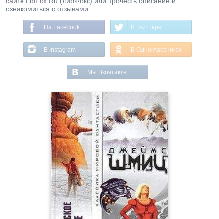
сайте LibFox.Ru (ЛибФокс) или прочесть описание и
ознакомиться с отзывами.
На Facebook
В Твиттере
В Instagram
В Одноклассниках
Мы Вконтакте