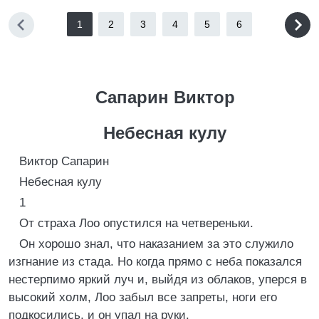
1
2
3
4
5
6
Сапарин Виктор
Небесная кулу
Виктор Сапарин
Небесная кулу
1
От страха Лоо опустился на четвереньки.
Он хорошо знал, что наказанием за это служило
изгнание из стада. Но когда прямо с неба показался
нестерпимо яркий луч и, выйдя из облаков, уперся в
высокий холм, Лоо забыл все запреты, ноги его
подкосились, и он упал на руки.