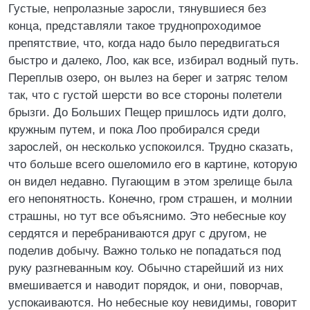
Густые, непролазные заросли, тянувшиеся без
конца, представляли такое труднопроходимое
препятствие, что, когда надо было передвигаться
быстро и далеко, Лоо, как все, избирал водный путь.
Переплыв озеро, он вылез на берег и затряс телом
так, что с густой шерсти во все стороны полетели
брызги. До Больших Пещер пришлось идти долго,
кружным путем, и пока Лоо пробирался среди
зарослей, он несколько успокоился. Трудно сказать,
что больше всего ошеломило его в картине, которую
он видел недавно. Пугающим в этом зрелище была
его непонятность. Конечно, гром страшен, и молнии
страшны, но тут все объяснимо. Это небесные коу
сердятся и перебраниваются друг с другом, не
поделив добычу. Важно только не попадаться под
руку разгневанным коу. Обычно старейший из них
вмешивается и наводит порядок, и они, поворчав,
успокаиваются. Но небесные коу невидимы, говорит