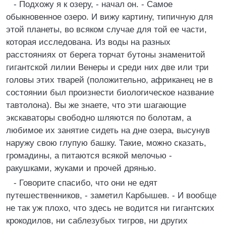
- Подхожу я к озеру, - начал он. - Самое
обыкновенное озеро. И вижу картину, типичную для
этой планеты, во всяком случае для той ее части,
которая исследована. Из воды на разных
расстояниях от берега торчат бутоны знаменитой
гигантской лилии Венеры и среди них две или три
головы этих тварей (положительно, африканец не в
состоянии был произнести биологическое название
тавтолона). Вы же знаете, что эти шагающие
экскаваторы свободно шляются по болотам, а
любимое их занятие сидеть на дне озера, высунув
наружу свою глупую башку. Такие, можно сказать,
громадины, а питаются всякой мелочью -
ракушками, жуками и прочей дрянью.
- Говорите спасибо, что они не едят
путешественников, - заметил Карбышев. - И вообще
не так уж плохо, что здесь не водится ни гигантских
крокодилов, ни саблезубых тигров, ни других