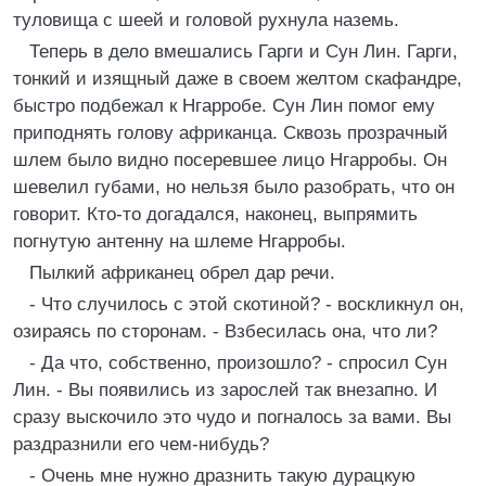
туловища с шеей и головой рухнула наземь.
Теперь в дело вмешались Гарги и Сун Лин. Гарги,
тонкий и изящный даже в своем желтом скафандре,
быстро подбежал к Нгарробе. Сун Лин помог ему
приподнять голову африканца. Сквозь прозрачный
шлем было видно посеревшее лицо Нгарробы. Он
шевелил губами, но нельзя было разобрать, что он
говорит. Кто-то догадался, наконец, выпрямить
погнутую антенну на шлеме Нгарробы.
Пылкий африканец обрел дар речи.
- Что случилось с этой скотиной? - воскликнул он,
озираясь по сторонам. - Взбесилась она, что ли?
- Да что, собственно, произошло? - спросил Сун
Лин. - Вы появились из зарослей так внезапно. И
сразу выскочило это чудо и погналось за вами. Вы
раздразнили его чем-нибудь?
- Очень мне нужно дразнить такую дурацкую