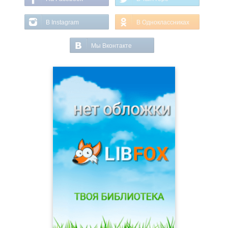
В Instagram
В Одноклассниках
Мы Вконтакте