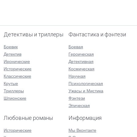
Детективы и триллеры
Фантастика и фэнтези
Боевик
Боевая
Детектив
Героическая
Иронические
Детективная
Исторические
Космическая
Классические
Научная
Крутые
Психологическая
Триллеры
Ужасы и Мистика
Шпионские
Фэнтези
Эпическая
Любовные романы
Информация
Исторические
Мы Вконтакте