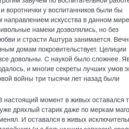
трогим завучем по воспитательной работ
 и воротнички у воспитанников были бы
м направлением искусства в данном мир
ивольные намеки дозволялись, но без
юбви и страсти Аштура занимается. Вечн
ичным домам покровительствует. Целиции
 все довольны. С наукой было сложнее. Я
юдалось, и многие секреты лучших умов э
овой войны три тысячи лет назад были
 В настоящий момент в живых оставался 
 уже дряхлый старик даже по меркам маго
менял. И оставался в живых исключитель