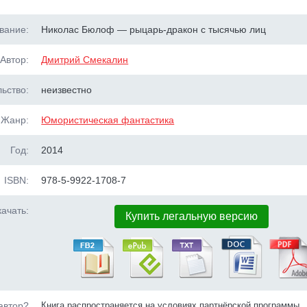
вание:
Николас Бюлоф — рыцарь-дракон с тысячью лиц
Автор:
Дмитрий Смекалин
ьство:
неизвестно
Жанр:
Юмористическая фантастика
Год:
2014
ISBN:
978-5-9922-1708-7
ачать:
Купить легальную версию
автор?
Книга распространяется на условиях партнёрской программы.