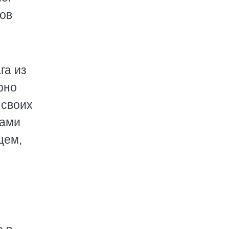
ров
га из
рно
 своих
сами
щем,