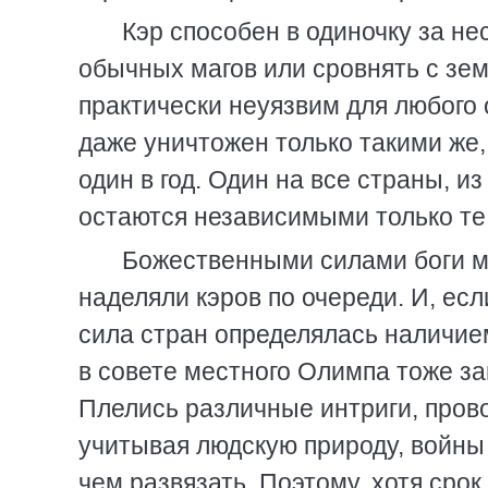
Кэр способен в одиночку за н
обычных магов или сровнять с зем
практически неуязвим для любого 
даже уничтожен только такими же, 
один в год. Один на все страны, 
остаются независимыми только те,
Божественными силами боги м
наделяли кэров по очереди. И, ес
сила стран определялась наличием
в совете местного Олимпа тоже за
Плелись различные интриги, пров
учитывая людскую природу, войны 
чем развязать. Поэтому, хотя срок 