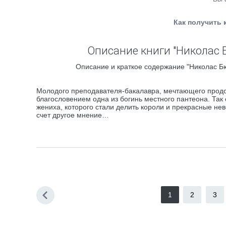
Как получить 
Описание книги "Николас 
Описание и краткое содержание "Николас Б
Молодого преподавателя-бакалавра, мечтающего продол
благословением одна из богинь местного пантеона. Та
жениха, которого стали делить короли и прекрасные неве
счет другое мнение…
1
2
3