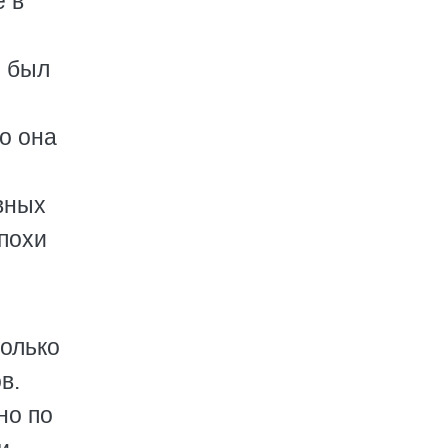
е в
е был
о она
вных
похи
только
в.
но по