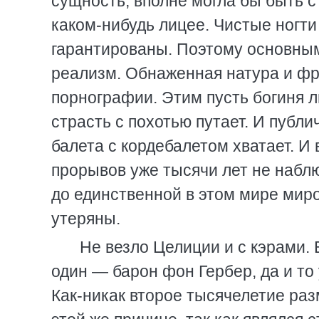
сущность, вполне могла бы быть с
каком-нибудь лицее. Чистые ногти
гарантированы. Поэтому основны
реализм. Обнаженная натура и фр
порнографии. Этим пусть богиня л
страсть с похотью путает. И публ
балета с кордебалетом хватает. И
прорывов уже тысячи лет не набл
до единственной в этом мире мир
утеряны.
Не везло Целиции и с кэрами.
один — барон фон Гербер, да и то
Как-никак второе тысячелетие раз