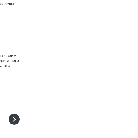
огласны.
ла своим
иднейшего
а этот