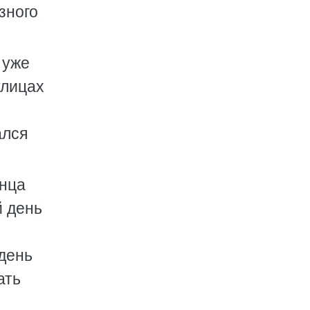
зного
 уже
улицах
ался
лнца
й день
день
ать