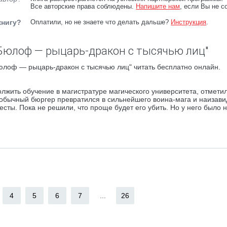
Все авторские права соблюдены.
Напишите нам
, если Вы не с
книгу?
Оплатили, но не знаете что делать дальше?
Инструкция
.
Бюлоф — рыцарь-дракон с тысячью лиц"
юлоф — рыцарь-дракон с тысячью лиц" читать бесплатно онлайн.
жить обучение в магистратуре магического университета, отмети
к обычный бюргер превратился в сильнейшего воина-мага и наизав
сты. Пока не решили, что проще будет его убить. Но у него было н
4
5
6
7
...
26