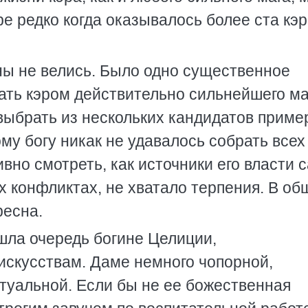
ире редко когда оказывалось более ста кэ
ны не велись. Было одно существенное
ать кэром действительно сильнейшего ма
выбрать из нескольких кандидатов приме
му богу никак не удавалось собрать всех
ивно смотреть, как источники его власти 
х конфликтах, не хватало терпения. В об
ресна.
ишла очередь богине Целиции,
искусствам. Даме немного чопорной,
туальной. Если бы не ее божественная