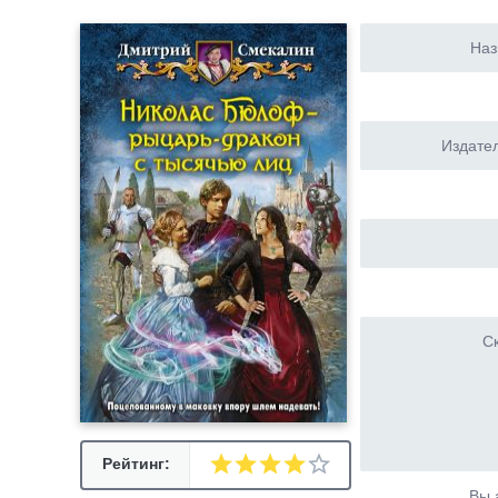
Наз
Издател
Ск
Рейтинг:
Вы 