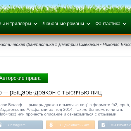
вы и триллеры
Любовные романы
Фантастика
истическая фантастика
» Дмитрий Смекалин - Николас Бю
Авторские права
 — рыцарь-дракон с тысячью лиц
лас Бюлоф — рыцарь-дракон с тысячью лиц" в формате fb2, epub, t
Издательство Альфа-книга», год 2014. Так же Вы можете читать
ЛибФокс) или прочесть описание и ознакомиться с отзывами.
В Instagram
В Одноклассниках
Мы Вконтак