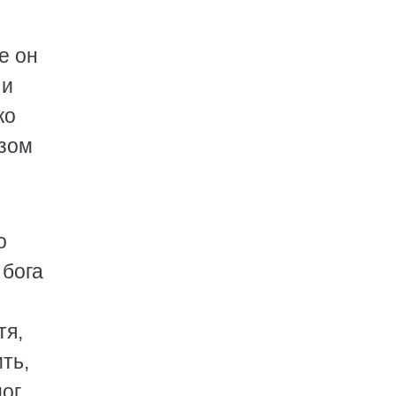
е он
 и
ко
азом
о
 бога
тя,
ть,
мог