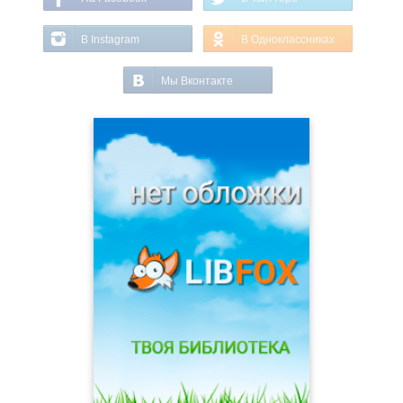
В Instagram
В Одноклассниках
Мы Вконтакте