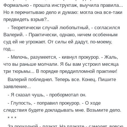
Формально - прошла инструктаж, выучила правила...
Но я перечитываю дело и думаю: могла она все-таки
предвидеть взрыв?..
- Теоретически случай любопытный, - согласился
Валерий. - Практически, однако, ничем особенным
суд ей не угрожает. От силы ей дадут, по-моему,
год...
- Мелочь, разумеется, - кивнул прокурор. - Жаль,
что вы раньше молчали. Я бы вам устроил месяца
три тюрьмы... В порядке преддипломной практики!
Валерий побледнел. Теперь все. Конец. Пишите
заявление...
- Я сказал чушь, - пробормотал он.
- Глупость, - поправил прокурор. - О ходе
следствия будете докладывать мне. Возьмите дело.
* * *
За проходной - плакат. На плакате - самолет, вовсю