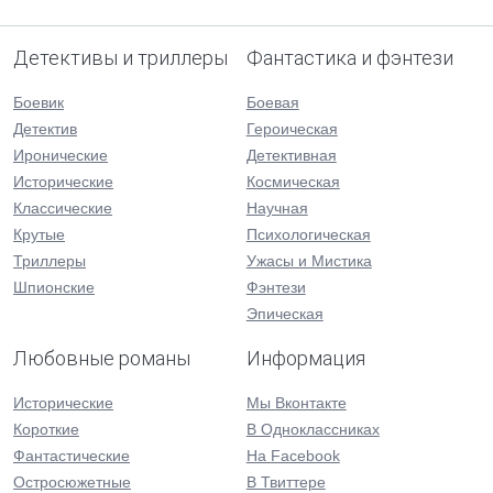
Детективы и триллеры
Фантастика и фэнтези
Боевик
Боевая
Детектив
Героическая
Иронические
Детективная
Исторические
Космическая
Классические
Научная
Крутые
Психологическая
Триллеры
Ужасы и Мистика
Шпионские
Фэнтези
Эпическая
Любовные романы
Информация
Исторические
Мы Вконтакте
Короткие
В Одноклассниках
Фантастические
На Facebook
Остросюжетные
В Твиттере