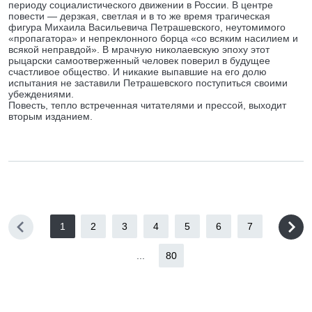
периоду социалистического движении в России. В центре
повести — дерзкая, светлая и в то же время трагическая
фигура Михаила Васильевича Петрашевского, неутомимого
«пропагатора» и непреклонного борца «со всяким насилием и
всякой неправдой». В мрачную николаевскую эпоху этот
рыцарски самоотверженный человек поверил в будущее
счастливое общество. И никакие выпавшие на его долю
испытания не заставили Петрашевского поступиться своими
убеждениями.
Повесть, тепло встреченная читателями и прессой, выходит
вторым изданием.
1
2
3
4
5
6
7
...
80