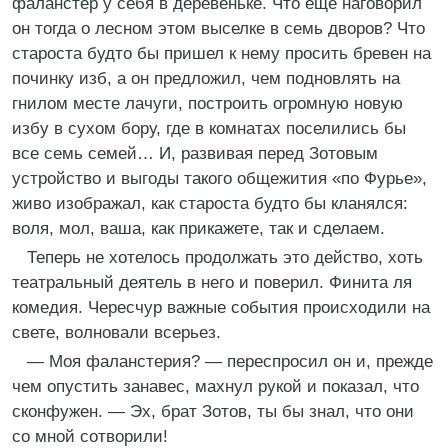
фаланстер у себя в деревеньке. Что еще наговорил
он тогда о лесном этом выселке в семь дворов? Что
староста будто бы пришел к нему просить бревен на
починку изб, а он предложил, чем подновлять на
гнилом месте лачуги, построить огромную новую
избу в сухом бору, где в комнатах поселились бы
все семь семей… И, развивая перед Зотовым
устройство и выгоды такого общежития «по Фурье»,
живо изображал, как староста будто бы кланялся:
воля, мол, ваша, как прикажете, так и сделаем.
Теперь не хотелось продолжать это действо, хоть
театральный деятель в него и поверил. Финита ля
комедия. Чересчур важные события происходили на
свете, волновали всерьез.
— Моя фаланстерия? — переспросил он и, прежде
чем опустить занавес, махнул рукой и показал, что
сконфужен. — Эх, брат Зотов, ты бы знал, что они
со мной cотворили!