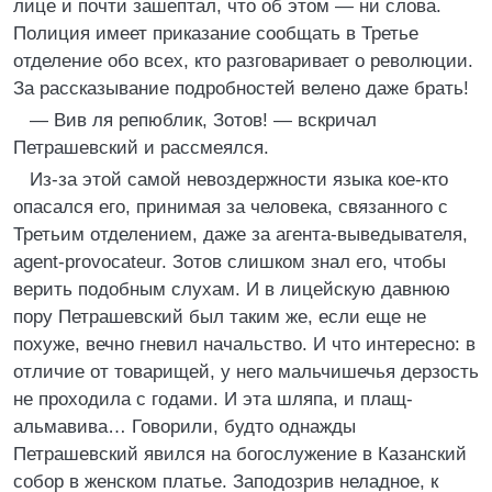
лице и почти зашептал, что об этом — ни слова.
Полиция имеет приказание сообщать в Третье
отделение обо всех, кто разговаривает о революции.
За рассказывание подробностей велено даже брать!
— Вив ля репюблик, Зотов! — вскричал
Петрашевский и рассмеялся.
Из-за этой самой невоздержности языка кое-кто
опасался его, принимая за человека, связанного с
Третьим отделением, даже за агента-выведывателя,
agent-provocateur. Зотов слишком знал его, чтобы
верить подобным слухам. И в лицейскую давнюю
пору Петрашевский был таким же, если еще не
похуже, вечно гневил начальство. И что интересно: в
отличие от товарищей, у него мальчишечья дерзость
не проходила с годами. И эта шляпа, и плащ-
альмавива… Говорили, будто однажды
Петрашевский явился на богослужение в Казанский
собор в женском платье. Заподозрив неладное, к