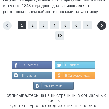
и весною 1848 года допоздна засиживался в
роскошном своем кабинете с окнами на Фонтанку.
1
2
3
4
5
6
7
...
80
На Facebook
В Твиттере
В Instagram
В Одноклассниках
Мы Вконтакте
Подписывайтесь на наши страницы в социальных
сетях.
Будьте в курсе последних книжных новинок,