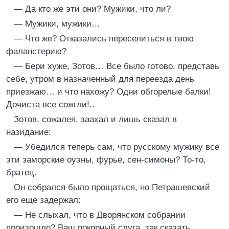
— Да кто же эти они? Мужики, что ли?
— Мужики, мужики…
— Что же? Отказались переселиться в твою
фаланстерию?
— Бери хуже, Зотов… Все было готово, представь
себе, утром в назначенный для переезда день
приезжаю… и что нахожу? Одни обгорелые балки!
Дочиста все сожгли!..
Зотов, сожалея, заахал и лишь сказал в
назидание:
— Убедился теперь сам, что русскому мужику все
эти заморские оуэны, фурье, сен-симоны? То-то,
братец.
Он собрался было прощаться, но Петрашевский
его еще задержал:
— Не слыхал, что в Дворянском собрании
произошло? Ваш покорный слуга, так сказать,