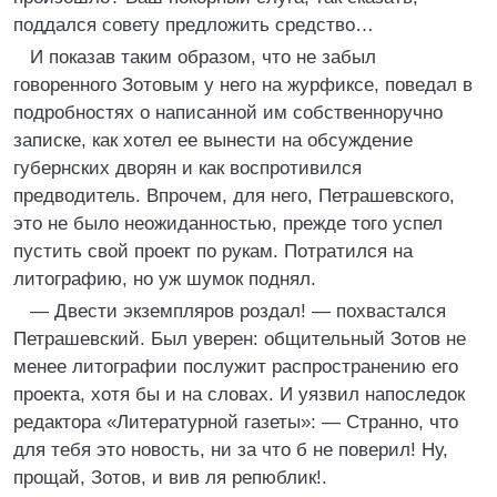
поддался совету предложить средство…
И показав таким образом, что не забыл
говоренного Зотовым у него на журфиксе, поведал в
подробностях о написанной им собственноручно
записке, как хотел ее вынести на обсуждение
губернских дворян и как воспротивился
предводитель. Впрочем, для него, Петрашевского,
это не было неожиданностью, прежде того успел
пустить свой проект по рукам. Потратился на
литографию, но уж шумок поднял.
— Двести экземпляров роздал! — похвастался
Петрашевский. Был уверен: общительный Зотов не
менее литографии послужит распространению его
проекта, хотя бы и на словах. И уязвил напоследок
редактора «Литературной газеты»: — Странно, что
для тебя это новость, ни за что б не поверил! Ну,
прощай, Зотов, и вив ля репюблик!.