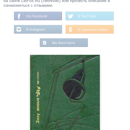
на сайте LibFox.Ru (ЛибФокс) или прочесть описание и
ознакомиться с отзывами.
На Facebook
В Твиттере
В Instagram
В Одноклассниках
Мы Вконтакте