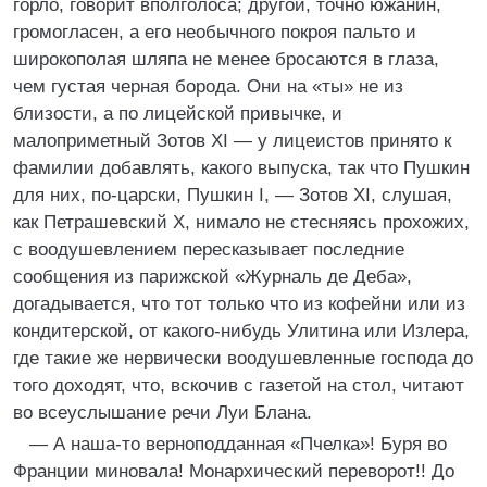
горло, говорит вполголоса; другой, точно южанин,
громогласен, а его необычного покроя пальто и
широкополая шляпа не менее бросаются в глаза,
чем густая черная борода. Они на «ты» не из
близости, а по лицейской привычке, и
малоприметный Зотов XI — у лицеистов принято к
фамилии добавлять, какого выпуска, так что Пушкин
для них, по-царски, Пушкин I, — Зотов XI, слушая,
как Петрашевский X, нимало не стесняясь прохожих,
с воодушевлением пересказывает последние
сообщения из парижской «Журналь де Деба»,
догадывается, что тот только что из кофейни или из
кондитерской, от какого-нибудь Улитина или Излера,
где такие же нервически воодушевленные господа до
того доходят, что, вскочив с газетой на стол, читают
во всеуслышание речи Луи Блана.
— А наша-то верноподданная «Пчелка»! Буря во
Франции миновала! Монархический переворот!! До