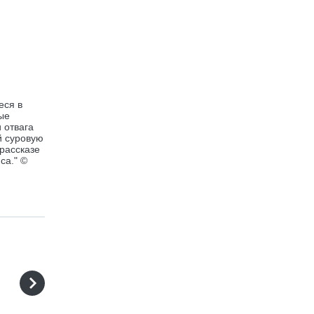
еся в
ые
 отвага
й суровую
рассказе
са." ©