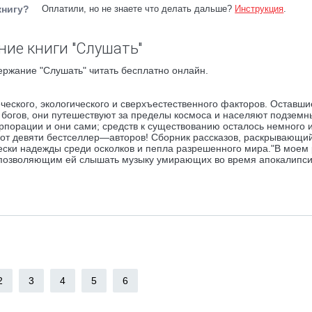
книгу?
Оплатили, но не знаете что делать дальше?
Инструкция
.
ние книги "Слушать"
ержание "Слушать" читать бесплатно онлайн.
еского, экологического и сверхъестественного факторов. Оставши
 богов, они путешествуют за пределы космоса и населяют подземн
порации и они сами; средств к существованию осталось немного и
 от девяти бестселлер—авторов! Сборник рассказов, раскрывающи
ески надежды среди осколков и пепла разрешенного мира."В моем 
, позволяющим ей слышать музыку умирающих во время апокалипси
2
3
4
5
6