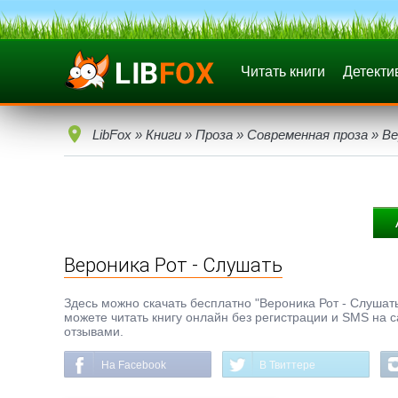
Читать книги
Детекти
LibFox
»
Книги
»
Проза
»
Современная проза
» Ве
Вероника Рот - Слушать
Здесь можно скачать бесплатно "Вероника Рот - Слушать"
можете читать книгу онлайн без регистрации и SMS на с
отзывами.
На Facebook
В Твиттере