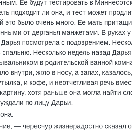
инным. Ее будут тестировать в Миннесотс
ь подходит ли она, и тест может продли
й это было очень много. Ее мать притащ
анными от дерганья манжетами. В руках у
 Дарья посмотрела с подозрением. Неско
в спальню. Несколько недель назад Дарья
ывальником в родительской ванной комна
о внутри, жгло в носу, а запах, казалось
утылка, и кофе, и неотчетливая речь вмес
картину, хотя раньше она могла найти сл
луждали по лицу Дарьи.
она.
ние, — чересчур жизнерадостно сказал о