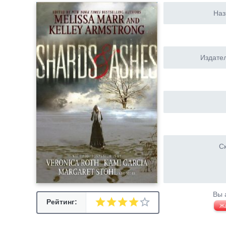
Наз
Издател
Ск
Вы 
Рейтинг:
Ж