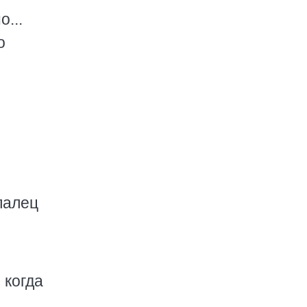
...
о
палец
 когда