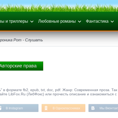
вы и триллеры
Любовные романы
Фантастика
роника Рот - Слушать
Авторские права
 в формате fb2, epub, txt, doc, pdf. Жанр: Современная проза. Так
айте LibFox.Ru (ЛибФокс) или прочесть описание и ознакомиться с
В Instagram
В Одноклассниках
Мы Вконтак