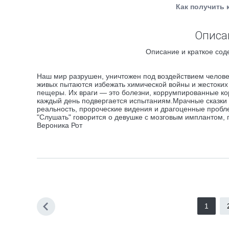
Как получить 
Описа
Описание и краткое сод
Наш мир разрушен, уничтожен под воздействием человеч
живых пытаются избежать химической войны и жестоких
пещеры. Их враги — это болезни, коррумпированные кор
каждый день подвергается испытаниям.Мрачные сказки
реальность, пророческие видения и драгоценные пробл
"Слушать" говорится о девушке с мозговым имплантом
Вероника Рот
1