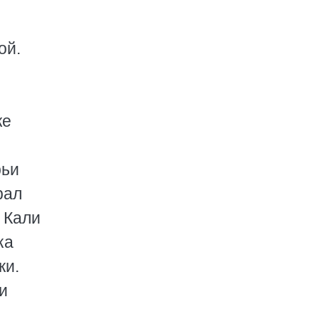
ой.
же
рьи
рал
 Кали
ка
ки.
и