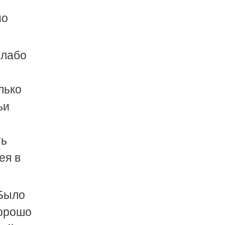
но
слабо
лько
ьи
ть
ея в
 Было
хорошо