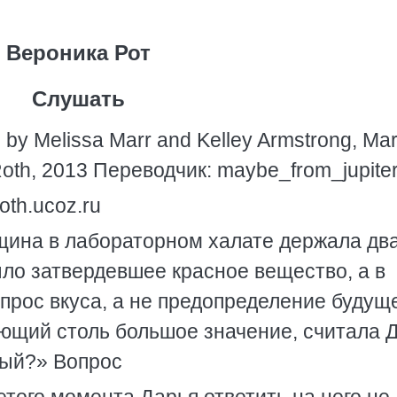
Вероника Рот
Слушать
by Melissa Marr and Kelley Armstrong, Mar
oth, 2013 Переводчик: maybe_from_jupite
th.ucoz.ru
ина в лабораторном халате держала дв
ыло затвердевшее красное вещество, а в
опрос вкуса, а не предопределение будущ
ющий столь большое значение, считала Д
ный?» Вопрос