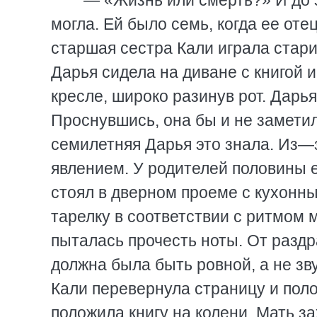
— «Жизнь или смерть?» И до э
могла. Ей было семь, когда ее оте
старшая сестра Кали играла стари
Дарья сидела на диване с книгой 
кресле, широко разинув рот. Дарь
Проснувшись, она бы и не заметил
семилетняя Дарья это знала. Из—з
явлением. У родителей половины 
стоял в дверном проеме с кухонны
тарелку в соответствии с ритмом 
пыталась прочесть ноты. От разд
должна была быть ровной, а не зву
Кали перевернула страницу и пол
положила книгу на колени. Мать за