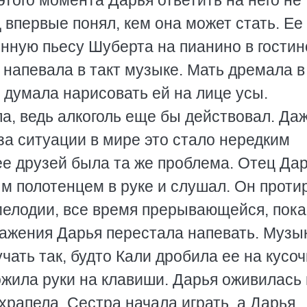
того момента Дарья ответить на него не
ц впервые понял, кем она может стать. Ее
нную пьесу Шуберта на пианино в гостин
и напевала в такт музыке. Мать дремала в
я думала нарисовать ей на лице усы.
а, ведь алкоголь еще бы действовал. Да
а ситуации в мире это стало нередким
ее друзей была та же проблема. Отец Да
м полотенцем в руке и слушал. Он проти
мелодии, все время прерывающейся, пока
ражения Дарья перестала напевать. Музы
чать так, будто Кали дробила ее на кусоч
ожила руки на клавиши. Дарья оживилась 
храпела. Сестра начала играть, а Дарья