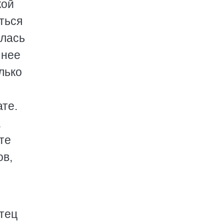
кой
ться
илась
 нее
лько
те.
,
те
ов,
тец