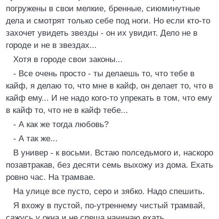
погружены в свои мелкие, бренные, сиюминутные
дела и смотрят только себе под ноги. Но если кто-то
захочет увидеть звезды - он их увидит. Дело не в
городе и не в звездах...
Хотя в городе свои законы...
- Все очень просто - ты делаешь то, что тебе в
кайф, я делаю то, что мне в кайф, он делает то, что в
кайф ему... И не надо кого-то упрекать в том, что ему
в кайф то, что не в кайф тебе...
- А как же тогда любовь?
- А так же...
В универ - к восьми. Встаю полседьмого и, наскоро
позавтракав, без десяти семь выхожу из дома. Ехать
ровно час. На трамвае.
На улице все пусто, серо и зябко. Надо спешить.
Я вхожу в пустой, по-утреннему чистый трамвай,
сажусь у окна и не спеша начинаю ехать.