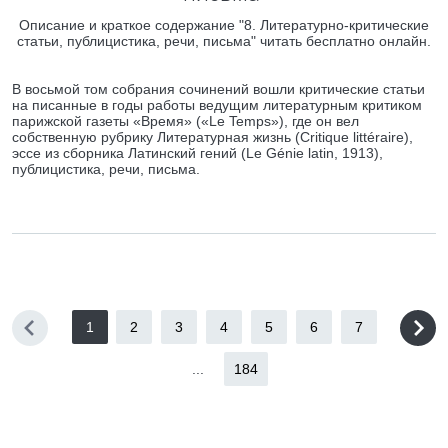
Описание и краткое содержание "8. Литературно-критические
статьи, публицистика, речи, письма" читать бесплатно онлайн.
В восьмой том собрания сочинений вошли критические статьи
на писанные в годы работы ведущим литературным критиком
парижской газеты «Время» («Le Temps»), где он вел
собственную рубрику Литературная жизнь (Critique littéraire),
эссе из сборника Латинский гений (Le Génie latin, 1913),
публицистика, речи, письма.
1
2
3
4
5
6
7
...
184