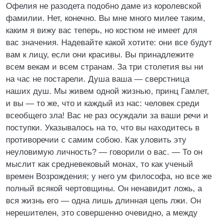
Офелия не разодета подобно даме из королевской
фамилии. Нет, конечно. Вы мне много милее таким,
каким я вижу вас теперь, но костюм не имеет для
вас значения. Надевайте какой хотите: они все будут
вам к лицу, если они красивы. Вы принадлежите
всем векам и всем странам. За три столетия вы ни
на час не постарели. Душа ваша — сверстница
наших душ. Мы живем одной жизнью, принц Гамлет,
и вы — то же, что и каждый из нас: человек среди
всеобщего зла! Вас не раз осуждали за ваши речи и
поступки. Указывалось на то, что вы находитесь в
противоречии с самим собою. Как уловить эту
неуловимую личность? — говорили о вас. — То он
мыслит как средневековый монах, то как ученый
времен Возрождения; у него ум философа, но все же
полный всякой чертовщины. Он ненавидит ложь, а
вся жизнь его — одна лишь длинная цепь лжи. Он
нерешителен, это совершенно очевидно, а между