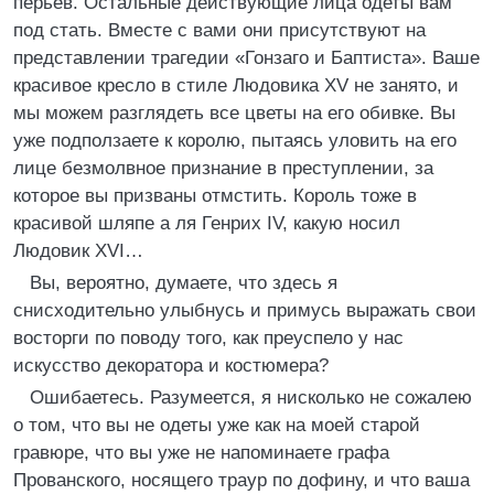
перьев. Остальные действующие лица одеты вам
под стать. Вместе с вами они присутствуют на
представлении трагедии «Гонзаго и Баптиста». Ваше
красивое кресло в стиле Людовика XV не занято, и
мы можем разглядеть все цветы на его обивке. Вы
уже подползаете к королю, пытаясь уловить на его
лице безмолвное признание в преступлении, за
которое вы призваны отмстить. Король тоже в
красивой шляпе а ля Генрих IV, какую носил
Людовик XVI…
Вы, вероятно, думаете, что здесь я
снисходительно улыбнусь и примусь выражать свои
восторги по поводу того, как преуспело у нас
искусство декоратора и костюмера?
Ошибаетесь. Разумеется, я нисколько не сожалею
о том, что вы не одеты уже как на моей старой
гравюре, что вы уже не напоминаете графа
Прованского, носящего траур по дофину, и что ваша