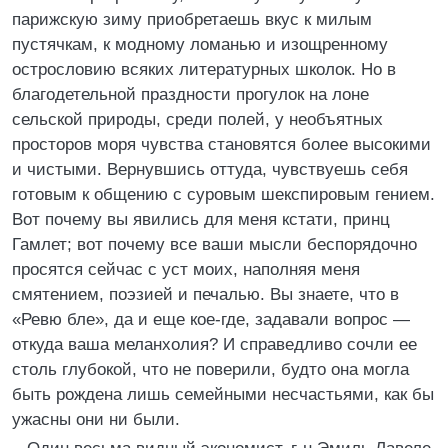
парижскую зиму приобретаешь вкус к милым
пустячкам, к модному ломанью и изощренному
острословию всяких литературных школок. Но в
благодетельной праздности прогулок на лоне
сельской природы, среди полей, у необъятных
просторов моря чувства становятся более высокими
и чистыми. Вернувшись оттуда, чувствуешь себя
готовым к общению с суровым шекспировым гением.
Вот почему вы явились для меня кстати, принц
Гамлет; вот почему все ваши мысли беспорядочно
просятся сейчас с уст моих, наполняя меня
смятением, поэзией и печалью. Вы знаете, что в
«Ревю бле», да и еще кое-где, задавали вопрос —
откуда ваша меланхолия? И справедливо сочли ее
столь глубокой, что не поверили, будто она могла
быть рождена лишь семейными несчастьями, как бы
ужасны они ни были.