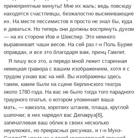
пренеприятные минуты! Мне их жаль; ведь повсюду
находятся счастливцы, безжалостно высмеивающие
их. На месте пессимистов я просто не знал бы, куда
и деваться. Но теперь они должны воспрянуть духом
— на их стороне Иов и Шекспир. Это немного
выравнивает чаши весов. На сей раз г-н Поль Бурже
оправдан, и все это благодаря вам, принц Гамлет.
Я пишу все это, а передо мной лежит старинная
немецкая гравюра с вашим изображением, хотя я с
трудом узнаю вас на ней. Вы изображены здесь
таким, каким были на сцене берлинского театра
около 1780 года. На вас не было тогда того парадного
траурного платья, о котором упоминает ваша
мать, — камзола, коротких штанов, плаща, круглой
шапочки; в них нарядил вас Делакруа[6],
запечатлевая ваш облик в своих несколько
неуклюжих, но прекрасных рисунках, и г-н Мунэ-