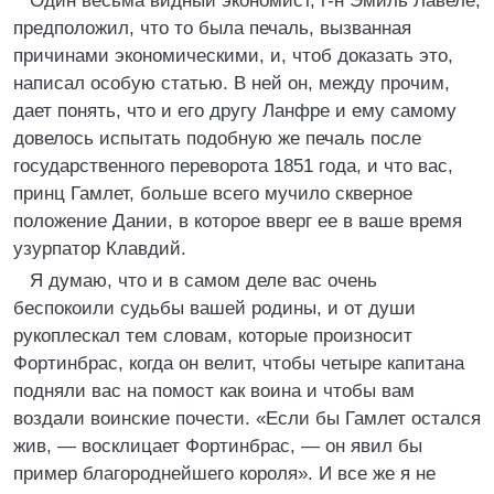
Один весьма видный экономист, г-н Эмиль Лавеле,
предположил, что то была печаль, вызванная
причинами экономическими, и, чтоб доказать это,
написал особую статью. В ней он, между прочим,
дает понять, что и его другу Ланфре и ему самому
довелось испытать подобную же печаль после
государственного переворота 1851 года, и что вас,
принц Гамлет, больше всего мучило скверное
положение Дании, в которое вверг ее в ваше время
узурпатор Клавдий.
Я думаю, что и в самом деле вас очень
беспокоили судьбы вашей родины, и от души
рукоплескал тем словам, которые произносит
Фортинбрас, когда он велит, чтобы четыре капитана
подняли вас на помост как воина и чтобы вам
воздали воинские почести. «Если бы Гамлет остался
жив, — восклицает Фортинбрас, — он явил бы
пример благороднейшего короля». И все же я не