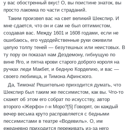
у вас обостренный вкус! О, вы поистине знаток, вы
просто лакомка по части страданий.
Таким произвел вас на свет великий Шекспир. И
мне сдается, что он и сам не был оптимистом,
создавая вас. Между 1601 и 1608 годами, если не
ошибаюсь, его чудодейственные руки оживили
целую толпу теней — безутешных или неистовых. В
ту пору он показал нам Дездемону, гибнущую по
вине Яго, и пятна крови старого доброго короля на
ручках леди Макбет, и бедную Корделию, и вас —
своего любимца, и Тимона Афинского.
Да, Тимона! Решительно приходится думать, что
Шекспир был таким же пессимистом, как вы. Что-то
скажет об этом его собрат по искусству, автор
второго «Жерфо» г-н Моро?[5] Говорят, он каждый
вечер весьма круто расправляется с бедными
пессимистами в театре «Водевиль». О, им
ежедневно приходится переживать из-за него