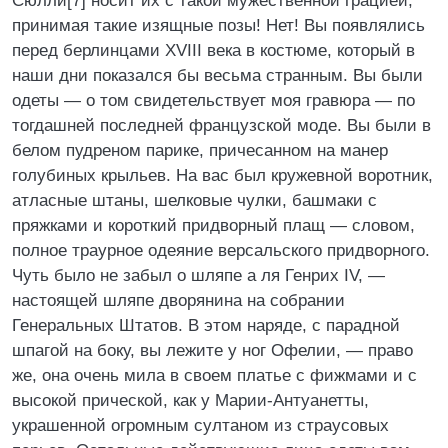
Сюлли[7] носит их с такой мужественной грацией,
принимая такие изящные позы! Нет! Вы появлялись
перед берлинцами XVIII века в костюме, который в
наши дни показался бы весьма странным. Вы были
одеты — о том свидетельствует моя гравюра — по
тогдашней последней французской моде. Вы были в
белом пудреном парике, причесанном на манер
голубиных крыльев. На вас был кружевной воротник,
атласные штаны, шелковые чулки, башмаки с
пряжками и короткий придворный плащ — словом,
полное траурное одеяние версальского придворного.
Чуть было не забыл о шляпе а ля Генрих IV, —
настоящей шляпе дворянина на собрании
Генеральных Штатов. В этом наряде, с парадной
шпагой на боку, вы лежите у ног Офелии, — право
же, она очень мила в своем платье с фижмами и с
высокой прической, как у Марии-Антуанетты,
украшенной огромным султаном из страусовых