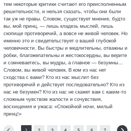
тем некоторые критики считают его преисполненным
решительности, и нельзя сказать, чтобы они были
так уж не правы. Словом, существует мнение, будто
вы, мой принц, — лишь кладезь мыслей, лишь
скопище противоречий, а вовсе не живой человек. Но
именно это и свидетельствует о вашей глубокой
человечности. Вы быстры и медлительны, отважны и
робки, благожелательны и жестокосердны, вы верите
и сомневаетесь, вы мудры, а главное — безумны…
Словом, вы живой человек. В ком из нас нет
сходства с вами? Кто из нас мыслит без
противоречий и действует последовательно? Кто из
нас не безумен? Кто из нас не скажет вам с каким-то
сложным чувством жалости и сочувствия,
восхищения и ужаса: «Спокойной ночи, милый
принц!»
1
2
3
4
5
6
7