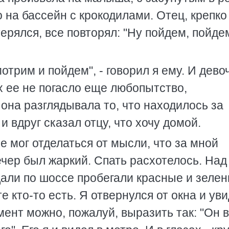
 на бассейн с крокодилами. Отец, крепко
терялся, все повторял: "Ну пойдем, пойде
трим и пойдем", - говорил я ему. И девоч
ах ее не погасло еще любопытство,
она разглядывала то, что находилось за
и вдруг сказал отцу, что хочу домой.
не мог отделаться от мысли, что за мной
ечер был жаркий. Спать расхотелось. Над
дали по шоссе пробегали красные и зеле
е кто-то есть. Я отвернулся от окна и ув
ент можно, пожалуй, выразить так: "Он в