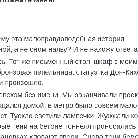
ему эта малоправдоподобная история
ой, а не сном наяву? И не нахожу ответа
сь. Тот же письменный стол, шкаф с мои
ронзовая пепельница, статуэтка Дон-Ких
и произошло.
ловеком без имени. Мы заканчивали проек
ащался домой, в метро было совсем мало
уст. Тускло светили лампочки. Жужжали к
ые тени на бетоне тоннеля проносились
тановках хлопают двери. Снова тени бегу