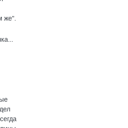
м же".
ка...
ные
идел
сегда