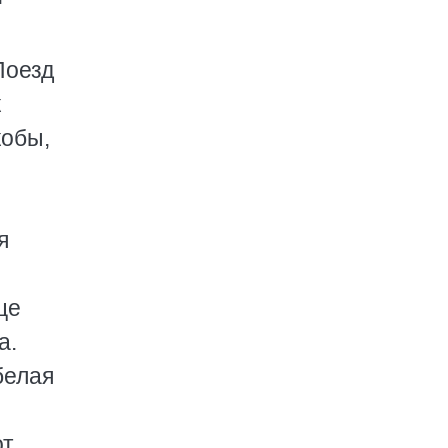
Поезд
к
кобы,
я
це
а.
белая
от