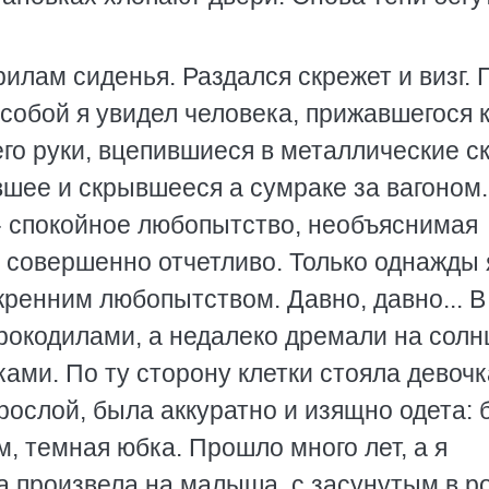
рилам сиденья. Раздался скрежет и визг. 
 собой я увидел человека, прижавшегося 
его руки, вцепившиеся в металлические с
увшее и скрывшееся а сумраке за вагоном.
- спокойное любопытство, необъяснимая
 совершенно отчетливо. Только однажды 
скренним любопытством. Давно, давно... В
крокодилами, а недалеко дремали на солн
ами. По ту сторону клетки стояла девочк
рослой, была аккуратно и изящно одета: 
, темная юбка. Прошло много лет, а я
а произвела на малыша, с засунутым в р