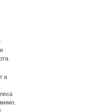
.
ми
ота.
т и
олеса
 мимо.
т