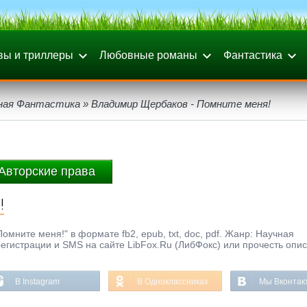
вы и триллеры
Любовные романы
Фантастика
ная Фантастика
» Владимир Щербаков - Помните меня!
Авторские права
!
мните меня!" в формате fb2, epub, txt, doc, pdf. Жанр: Научная
регистрации и SMS на сайте LibFox.Ru (ЛибФокс) или прочесть опи
В Instagram
В Одноклассниках
Мы Вконтак