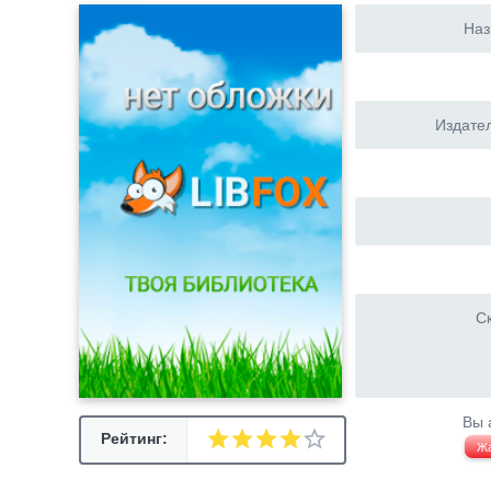
Наз
Издател
Ск
Вы 
Рейтинг:
Ж