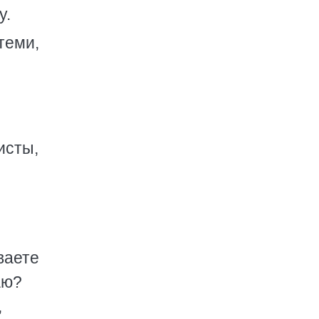
у.
теми,
исты,
ваете
аю?
,