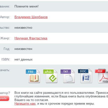
вание:
Помните меня!
Автор:
Владимир Щербаков
ьство:
неизвестно
Жанр:
Научная Фантастика
Год:
неизвестен
ISBN:
нет данных
ачать:
автор?
Все книги на сайте размещаются его пользователями. Принос
глубочайшие извинения, если Ваша книга была опубликована б
алоба
Вашего на то согласия.
Напишите нам
, и мы в срочном порядке примем меры.