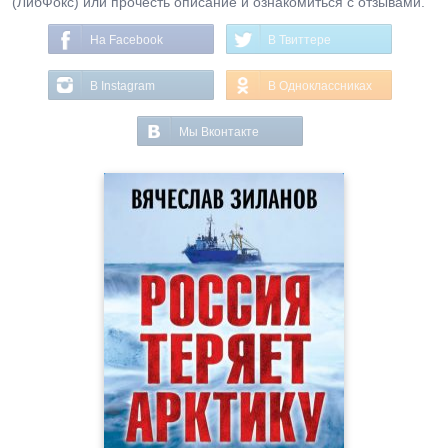
(ЛибФокс) или прочесть описание и ознакомиться с отзывами.
На Facebook
В Твиттере
В Instagram
В Одноклассниках
Мы Вконтакте