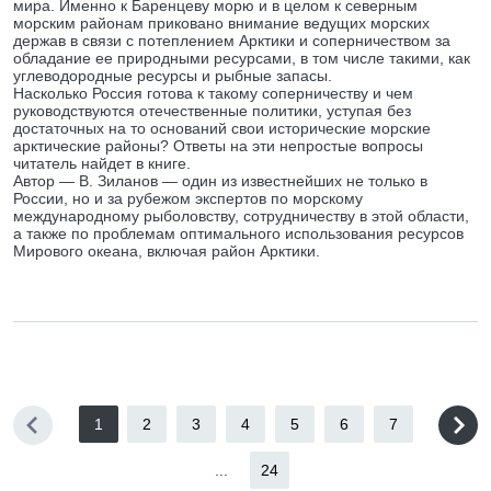
мира. Именно к Баренцеву морю и в целом к северным
морским районам приковано внимание ведущих морских
держав в связи с потеплением Арктики и соперничеством за
обладание ее природными ресурсами, в том числе такими, как
углеводородные ресурсы и рыбные запасы.
Насколько Россия готова к такому соперничеству и чем
руководствуются отечественные политики, уступая без
достаточных на то оснований свои исторические морские
арктические районы? Ответы на эти непростые вопросы
читатель найдет в книге.
Автор — В. Зиланов — один из известнейших не только в
России, но и за рубежом экспертов по морскому
международному рыболовству, сотрудничеству в этой области,
а также по проблемам оптимального использования ресурсов
Мирового океана, включая район Арктики.
1
2
3
4
5
6
7
...
24