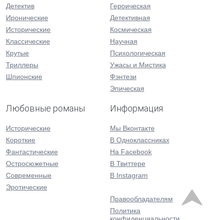
Детектив
Героическая
Иронические
Детективная
Исторические
Космическая
Классические
Научная
Крутые
Психологическая
Триллеры
Ужасы и Мистика
Шпионские
Фэнтези
Эпическая
Любовные романы
Информация
Исторические
Мы Вконтакте
Короткие
В Одноклассниках
Фантастические
На Facebook
Остросюжетные
В Твиттере
Современные
В Instagram
Эротические
Правообладателям
Политика
конфиденциальности