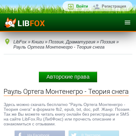
Войти
Регистрация
LibFox
»
Книги
»
Поэзия, Драматургия
»
Поэзия
»
Рауль Ортега Монтенегро - Теория снега
Авторские права
Рауль Ортега Монтенегро - Теория снега
Здесь можно скачать бесплатно "Рауль Ортега Монтенегро -
Теория снега" в формате fb2, epub, txt, doc, pdf. Жанр: Поэзия.
Так же Вы можете читать книгу онлайн без регистрации и SMS
на сайте LibFox.Ru (ЛибФокс) или прочесть описание и
ознакомиться с отзывами.
На Facebook
В Твиттере