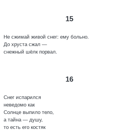
15
Не сжимай живой снег: ему больно.
До хруста сжал —
снежный шёлк порвал.
16
Снег испарился
неведомо как
Солнце выпило тело,
а тайна — душу,
то есть его костяк