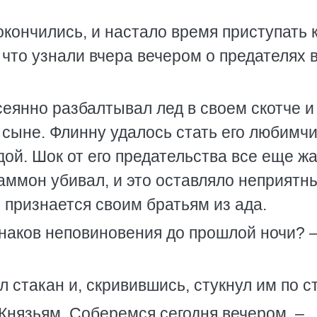
окончились, и настало время приступать 
 что узнали вчера вечером о предателях в
еянно разбалтывал лед в своем скотче и
 сыне. Флинну удалось стать его любимчи
ой. Шок от его предательства все еще жа
Маммон убивал, и это оставляло неприятн
не признается своим братьям из ада.
знаков неповиновения до прошлой ночи? 
 стакан и, скривившись, стукнул им по ст
Князьям. Соберемся сегодня вечером, –