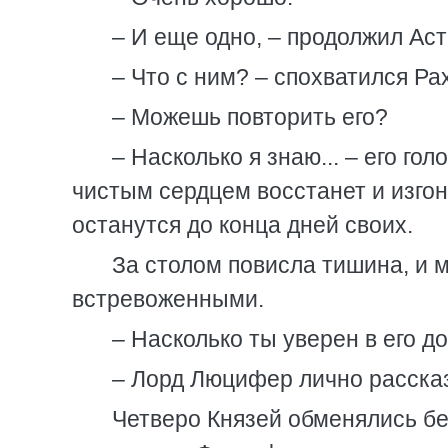
– И еще одно, – продолжил Ас
– Что с ним? – спохватился Ра
– Можешь повторить его?
– Насколько я знаю... – его г
чистым сердцем восстанет и изгон
останутся до конца дней своих.
За столом повисла тишина, и
встревоженными.
– Насколько ты уверен в его д
– Лорд Люцифер лично рассказ
Четверо Князей обменялись бе