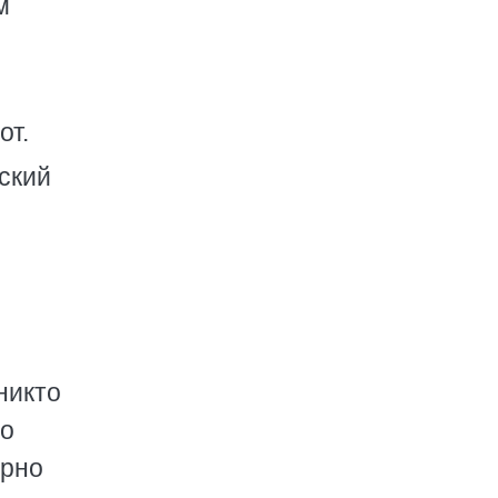
м
от.
ский
никто
то
ерно