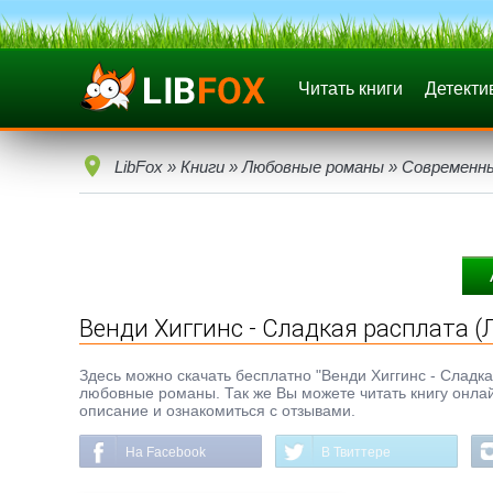
Читать книги
Детекти
LibFox
»
Книги
»
Любовные романы
»
Современн
Венди Хиггинс - Сладкая расплата (
Здесь можно скачать бесплатно "Венди Хиггинс - Сладкая
любовные романы. Так же Вы можете читать книгу онлай
описание и ознакомиться с отзывами.
На Facebook
В Твиттере