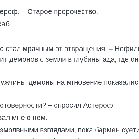
тероф. – Старое пророчество.
хаб.
олос стал мрачным от отвращения, – Нефил
ит демонов с земли в глубины ада, где о
 мужчины-демоны на мгновение показалис
остоверности? – спросил Астероф.
ал мне о нем.
змолвными взглядами, пока бармен сует