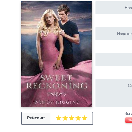
Наз
Издател
Ск
Вы 
Рейтинг:
Ж