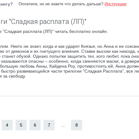
книгу?
Оплатили, но не знаете что делать дальше?
Инструкция
.
ги "Сладкая расплата (ЛП)"
 "Сладкая расплата (ЛП)" читать бесплатно онлайн.
ом. Никто не знает, когда и как ударят Князья, но Анна и ее союзн
 от демонов и их гнетущего влияния. Ставки высоки как никогда, 
 станет обузой. Однако попытки защитить тех, кого любит, пока она
 оказываются опасны – особенно, когда сменяются маски, а довер
большую любовь Анны, Кайдена Роу, противостоять ей, Анна долж
 и быстро развивающейся части трилогии "Сладкая Расплата", все 
я за свободу.
4
5
6
7
...
8