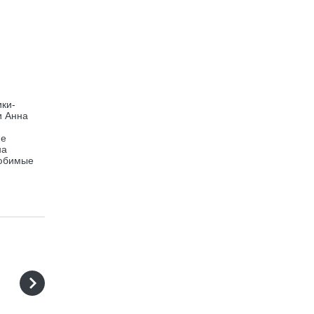
ики-
и Анна
ие
на
любимые