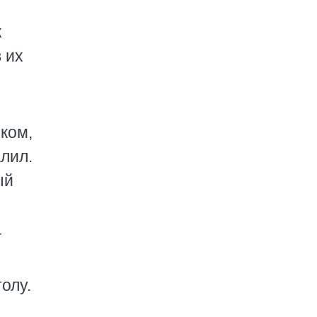
к
 их
ком,
лил.
ый
–
олу.