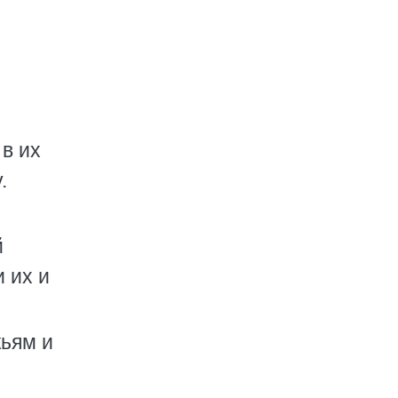
 в их
.
й
 их и
жьям и