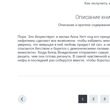
Как получить 
Описание кни
Описание и краткое содержание
Пора. Зло безумствует, и милая Анна Уитт под его прицел
нефилимы сделают все возможное, чтобы избавить землю
уверена, что живущая в ней любовь придаст ей сил, а не
спасается бегством и борется с демоническими силами,
мимолетно. Когда Князь Вожделения отправляет самую 
решить, чем она готова рискнуть. В самой чувственной
нефы в последний раз соберутся вместе, чтобы боротьс
1
2
3