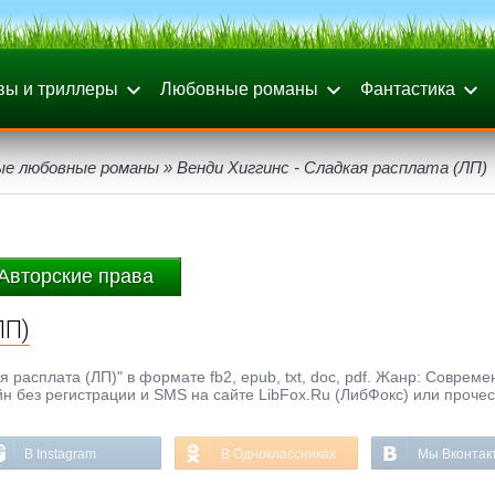
вы и триллеры
Любовные романы
Фантастика
ые любовные романы
» Венди Хиггинс - Сладкая расплата (ЛП)
Авторские права
ЛП)
 расплата (ЛП)" в формате fb2, epub, txt, doc, pdf. Жанр: Соврем
н без регистрации и SMS на сайте LibFox.Ru (ЛибФокс) или прочес
В Instagram
В Одноклассниках
Мы Вконтак