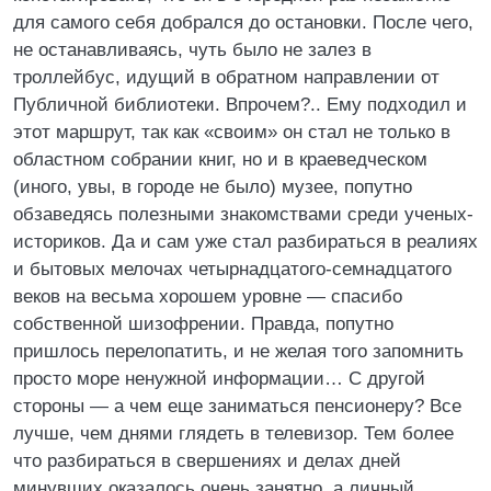
для самого себя добрался до остановки. После чего,
не останавливаясь, чуть было не залез в
троллейбус, идущий в обратном направлении от
Публичной библиотеки. Впрочем?.. Ему подходил и
этот маршрут, так как «своим» он стал не только в
областном собрании книг, но и в краеведческом
(иного, увы, в городе не было) музее, попутно
обзаведясь полезными знакомствами среди ученых-
историков. Да и сам уже стал разбираться в реалиях
и бытовых мелочах четырнадцатого-семнадцатого
веков на весьма хорошем уровне — спасибо
собственной шизофрении. Правда, попутно
пришлось перелопатить, и не желая того запомнить
просто море ненужной информации… С другой
стороны — а чем еще заниматься пенсионеру? Все
лучше, чем днями глядеть в телевизор. Тем более
что разбираться в свершениях и делах дней
минувших оказалось очень занятно, а личный