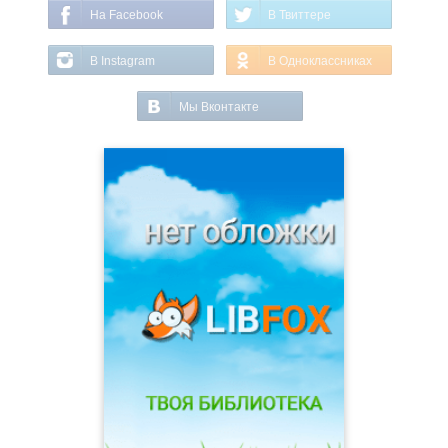
На Facebook
В Твиттере
В Instagram
В Одноклассниках
Мы Вконтакте