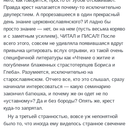
него, как говорится, просто от зубов отскакивают.
Правда крест налагается почему-то исключительно
двуперстием. А прорезавшееся в один прекрасный
день знание церковнославянского? И ладно бы
просто знание — нет, он на нем (пусть весьма коряво
и с заметным усилием), ЧИТАЛ и ПИСАЛ! После
всего этого, совсем не удивляла появившаяся вдруг
привычка цитировать вслух отрывки, из такой очень
специфичной литературы как «Чтение о житие и
погублении блаженных страстотерпцев Бориса и
Глеба». Разумеется, исключительно на
старославянском. Отчего все, кто это слышал, сразу
начинали интересоваться — какую семинарию
закончил батюшка, и почему же он одет не по
«уставному»? Да и без бороды? Опять же, крест
куда-то запрятал.
Ну а третьей странностью, вовсе уж непонятной
было то, что иногда ему виделось странное свечение