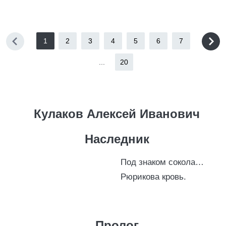
1
2
3
4
5
6
7
...
20
Кулаков Алексей Иванович
Наследник
Под знаком сокола…
Рюрикова кровь.
Пролог