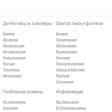
Детективы и триллеры
Фантастика и фэнтези
Боевик
Боевая
Детектив
Героическая
Иронические
Детективная
Исторические
Космическая
Классические
Научная
Крутые
Психологическая
Триллеры
Ужасы и Мистика
Шпионские
Фэнтези
Эпическая
Любовные романы
Информация
Исторические
Мы Вконтакте
Короткие
В Одноклассниках