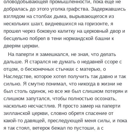
оловодобывающей промышленности, пока еще не
добралась до этого уголка графства. Задержавшись
взглядом на столбах дыма, вырывающегося из
нескольких шахт, видневшихся на горизонте, я
прошел через боковую калитку на церковный двор и
бесцельно побрел в тени нормандской башни к
дверям церкви.
На паперти я замешкался, не зная, что делать
дальше. Я старался не думать о недавней ссоре с
отцом, о бесконечных стычках с матерью, о
Наследстве, которое хотел получить так давно и так
сильно. Я смутно понимал, что никогда в жизни не
был столь одинок, но все же был слишком потерян и
слишком запутался, чтобы полностью осознать,
насколько несчастлив. Я просто замер на паперти
зилланской церкви, словно обретя спасение от
какой-то давящей, преследующей меня силы, и пока
я так стоял, ветерок бежал по пустоши, а с