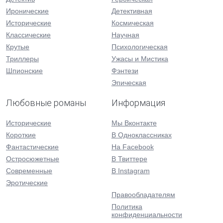
Иронические
Детективная
Исторические
Космическая
Классические
Научная
Крутые
Психологическая
Триллеры
Ужасы и Мистика
Шпионские
Фэнтези
Эпическая
Любовные романы
Информация
Исторические
Мы Вконтакте
Короткие
В Одноклассниках
Фантастические
На Facebook
Остросюжетные
В Твиттере
Современные
В Instagram
Эротические
Правообладателям
Политика
конфиденциальности