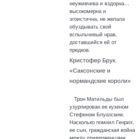
неуживчива и вздорна…
высокомерна и
эгоистична, не желала
обуздывать свой
вспыльчивый нрав,
доставшийся ей от
предков.
Кристофер Брук.
«Саксонские и
нормандские короли»
Трон Матильды был
узурпирован ее кузеном
Стефеном Блуазским.
Насколько помнил Генрих,
ее сын, гражданская война
между приверженцами