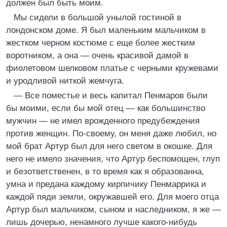
должен был быть моим.
Мы сидели в большой унылой гостиной в
лондонском доме. Я был маленьким мальчиком в
жестком черном костюме с еще более жестким
воротником, а она — очень красивой дамой в
фиолетовом шелковом платье с черными кружевами
и уродливой ниткой жемчуга.
— Все поместье и весь капитал Пенмаров были
бы моими, если бы мой отец — как большинство
мужчин — не имел врожденного предубеждения
против женщин. По-своему, он меня даже любил, но
мой брат Артур был для него светом в окошке. Для
него не имело значения, что Артур беспомощен, глуп
и безответственен, в то время как я образованна,
умна и предана каждому кирпичику Пенмаррика и
каждой пяди земли, окружавшей его. Для моего отца
Артур был мальчиком, сыном и наследником, я же —
лишь дочерью, ненамного лучше какого-нибудь