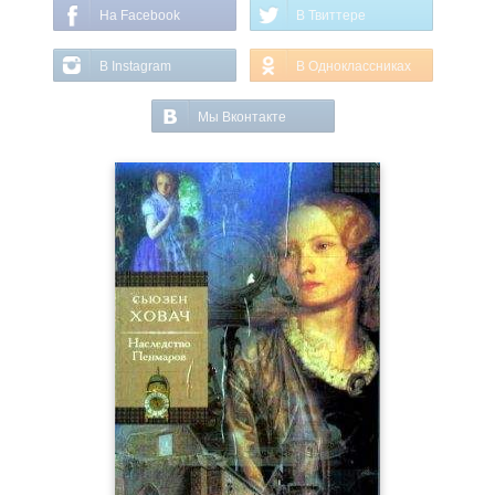
На Facebook
В Твиттере
В Instagram
В Одноклассниках
Мы Вконтакте