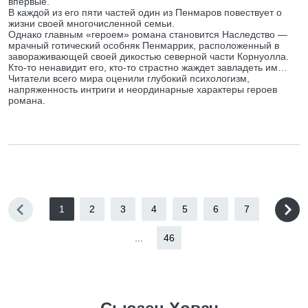
впервые.
В каждой из его пяти частей один из Пенмаров повествует о
жизни своей многочисленной семьи.
Однако главным «героем» романа становится Наследство —
мрачный готический особняк Пенмаррик, расположенный в
завораживающей своей дикостью северной части Корнуолла.
Кто-то ненавидит его, кто-то страстно жаждет завладеть им…
Читатели всего мира оценили глубокий психологизм,
напряженность интриги и неординарные характеры героев
романа.
1
2
3
4
5
6
7
...
46