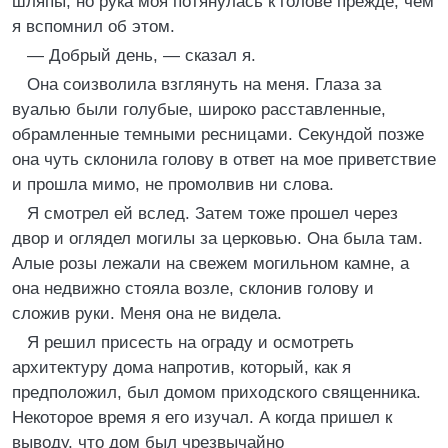
шляпы, но рука моя потянулась к голове прежде, чем
я вспомнил об этом.
— Добрый день, — сказал я.
Она соизволила взглянуть на меня. Глаза за
вуалью были голубые, широко расставленные,
обрамленные темными ресницами. Секундой позже
она чуть склонила голову в ответ на мое приветствие
и прошла мимо, не промолвив ни слова.
Я смотрел ей вслед. Затем тоже прошел через
двор и оглядел могилы за церковью. Она была там.
Алые розы лежали на свежем могильном камне, а
она недвижно стояла возле, склонив голову и
сложив руки. Меня она не видела.
Я решил присесть на ограду и осмотреть
архитектуру дома напротив, который, как я
предположил, был домом приходского священника.
Некоторое время я его изучал. А когда пришел к
выводу, что дом был чрезвычайно