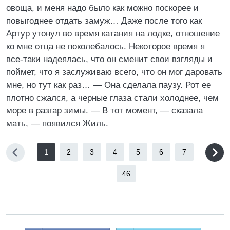
овоща, и меня надо было как можно поскорее и
повыгоднее отдать замуж… Даже после того как
Артур утонул во время катания на лодке, отношение
ко мне отца не поколебалось. Некоторое время я
все-таки надеялась, что он сменит свои взгляды и
поймет, что я заслуживаю всего, что он мог даровать
мне, но тут как раз… — Она сделала паузу. Рот ее
плотно сжался, а черные глаза стали холоднее, чем
море в разгар зимы. — В тот момент, — сказала
мать, — появился Жиль.
1
2
3
4
5
6
7
...
46