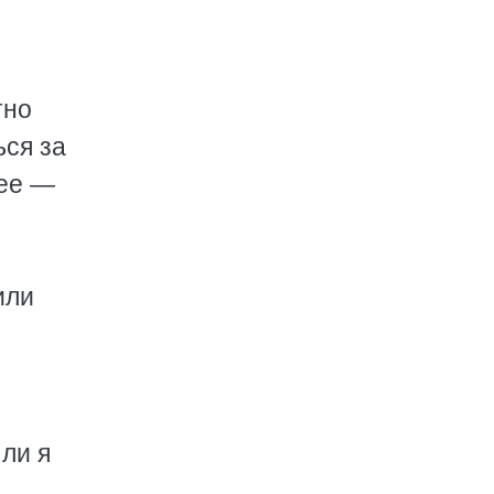
тно
ься за
рее —
или
ли я