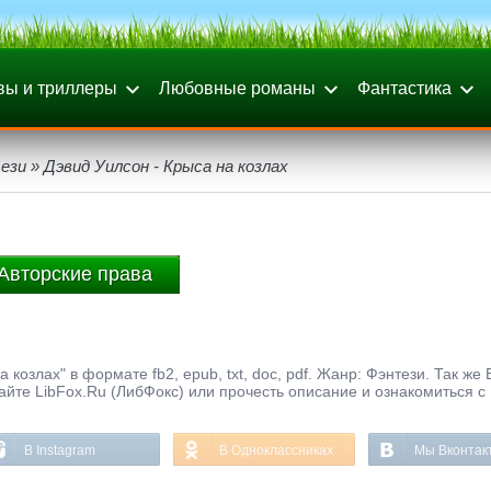
вы и триллеры
Любовные романы
Фантастика
ези
» Дэвид Уилсон - Крыса на козлах
Авторские права
козлах" в формате fb2, epub, txt, doc, pdf. Жанр: Фэнтези. Так же
айте LibFox.Ru (ЛибФокс) или прочесть описание и ознакомиться с
В Instagram
В Одноклассниках
Мы Вконтак