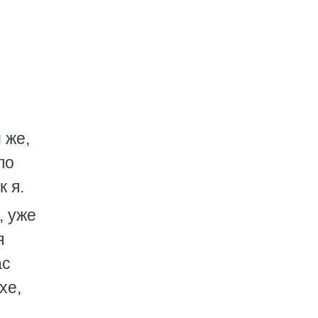
 же,
по
к я.
, уже
я
ас
хе,