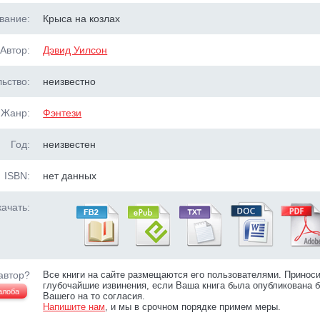
вание:
Крыса на козлах
Автор:
Дэвид Уилсон
ьство:
неизвестно
Жанр:
Фэнтези
Год:
неизвестен
ISBN:
нет данных
ачать:
автор?
Все книги на сайте размещаются его пользователями. Принос
глубочайшие извинения, если Ваша книга была опубликована б
алоба
Вашего на то согласия.
Напишите нам
, и мы в срочном порядке примем меры.