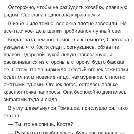
Осторожно, чтобы не разбудить хозяйку, спавшую
рядом, Светлана подползла к краю печки.
В избе было темно: все окна плотно завесили. Но
все-таки кое-где в щелки пробивался лунный свет.
Когда глаза немного привыкли к темноте, Светлана
увидела, что Костя сидит, согнувшись, обхватив
правой, здоровой рукой левую, завязанную, и
раскачивается из стороны в сторону, будто баюкает
ее. Потом что-то чиркнуло, желтый огонек зажигалки
осветил на мгновение лицо, нахмуренное, с плотно
сжатыми губами. Огонек погас, осталась только
красная точка папиросы. Она беспокойно двигалась
зигзагами туда и сюда.
В углу шевельнулся Ромашов, прислушался, тихо
сказал:
— Ты что не спишь, Костя?
— Рука что-то разболелась, будь она неладна! —