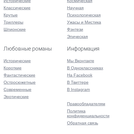
Исторические
Космическая
Классические
Научная
Крутые
Психологическая
Триллеры
Ужасы и Мистика
Шпионские
Фэнтези
Эпическая
Любовные романы
Информация
Исторические
Мы Вконтакте
Короткие
В Одноклассниках
Фантастические
На Facebook
Остросюжетные
В Твиттере
Современные
В Instagram
Эротические
Правообладателям
Политика
конфиденциальности
Обратная связь