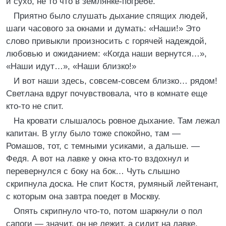
и сухо, не то что в землянке-погребе.
Приятно было слушать дыхание спящих людей,
шаги часового за окнами и думать: «Наши!» Это
слово привыкли произносить с горячей надеждой,
любовью и ожиданием: «Когда наши вернутся…»,
«Наши идут…», «Наши близко!»
И вот наши здесь, совсем-совсем близко… рядом!
Светлана вдруг почувствовала, что в комнате еще
кто-то не спит.
На кровати слышалось ровное дыхание. Там лежал
капитан. В углу было тоже спокойно, там —
Ромашов, тот, с темными усиками, а дальше. —
Федя. А вот на лавке у окна кто-то вздохнул и
перевернулся с боку на бок… Чуть слышно
скрипнула доска. Не спит Костя, румяный лейтенант,
с которым она завтра поедет в Москву.
Опять скрипнуло что-то, потом шаркнули о пол
сапоги — значит, он не лежит, а сидит на лавке.