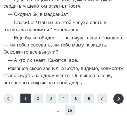
сердитым шепотом ответил Костя.
— Сходил бы в медсанбат.
— Спасибо! Чтоб из-за этой чепухи опять в
госпиталь положили? Належался!
— Еще бы не обидно, — посочувствовал Ромашов:
— ни тебе повоевать, ни тебе маму повидать.
Осколки-то все вынули?
— А кто их знает! Кажется, все.
Ромашов скоро заснул, а Косте, видимо, невмоготу
стало сидеть на одном месте. Он вышел в сени,
осторожно прикрыв за собой дверь.
1
2
3
4
5
6
7
...
16