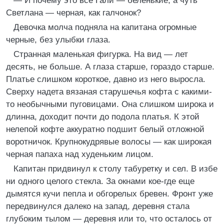
— И почему это все Гали — беленькие, а чуть
Светлана — черная, как галчонок?
Девочка молча подняла на капитана огромные
черные, без улыбки глаза.
Странная маленькая фигурка. На вид — лет
десять, не больше. А глаза старше, гораздо старше.
Платье слишком короткое, давно из него выросла.
Сверху надета вязаная старушечья кофта с какими-
то необычными пуговицами. Она слишком широка и
длинна, доходит почти до подола платья. К этой
нелепой кофте аккуратно подшит белый отложной
воротничок. Крупнокудрявые волосы — как широкая
черная папаха над худеньким лицом.
Капитан придвинул к столу табуретку и сел. В избе
ни одного целого стекла. За окнами кое-где еще
дымятся кучи пепла и обгорелых бревен. Фронт уже
передвинулся далеко на запад, деревня стала
глубоким тылом — деревня или то, что осталось от