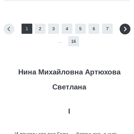
1
2
3
4
5
6
7
...
16
Нина Михайловна Артюхова
Светлана
I