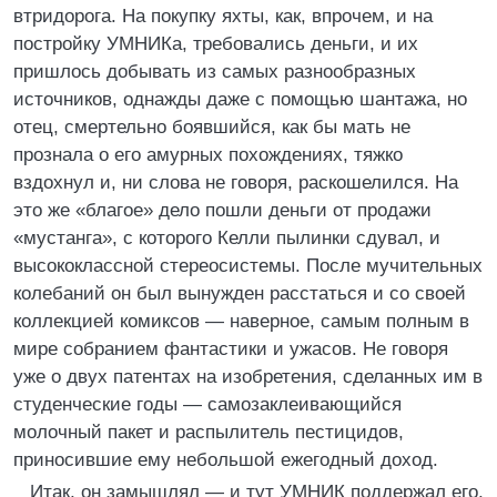
втридорога. На покупку яхты, как, впрочем, и на
постройку УМНИКа, требовались деньги, и их
пришлось добывать из самых разнообразных
источников, однажды даже с помощью шантажа, но
отец, смертельно боявшийся, как бы мать не
прознала о его амурных похождениях, тяжко
вздохнул и, ни слова не говоря, раскошелился. На
это же «благое» дело пошли деньги от продажи
«мустанга», с которого Келли пылинки сдувал, и
высококлассной стереосистемы. После мучительных
колебаний он был вынужден расстаться и со своей
коллекцией комиксов — наверное, самым полным в
мире собранием фантастики и ужасов. Не говоря
уже о двух патентах на изобретения, сделанных им в
студенческие годы — самозаклеивающийся
молочный пакет и распылитель пестицидов,
приносившие ему небольшой ежегодный доход.
Итак, он замышлял — и тут УМНИК поддержал его,