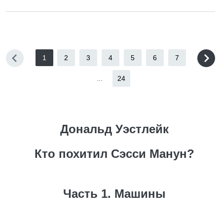
1
2
3
4
5
6
7
...
24
Дональд Уэстлейк
Кто похитил Сэсси Манун?
Часть 1. Машины