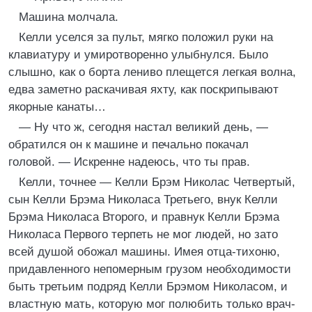
Машина молчала.
Келли уселся за пульт, мягко положил руки на
клавиатуру и умиротворенно улыбнулся. Было
слышно, как о борта лениво плещется легкая волна,
едва заметно раскачивая яхту, как поскрипывают
якорные канаты…
— Ну что ж, сегодня настал великий день, —
обратился он к машине и печально покачал
головой. — Искренне надеюсь, что ты прав.
Келли, точнее — Келли Брэм Николас Четвертый,
сын Келли Брэма Николаса Третьего, внук Келли
Брэма Николаса Второго, и правнук Келли Брэма
Николаса Первого терпеть не мог людей, но зато
всей душой обожал машины. Имея отца-тихоню,
придавленного непомерным грузом необходимости
быть третьим подряд Келли Брэмом Николасом, и
властную мать, которую мог полюбить только врач-