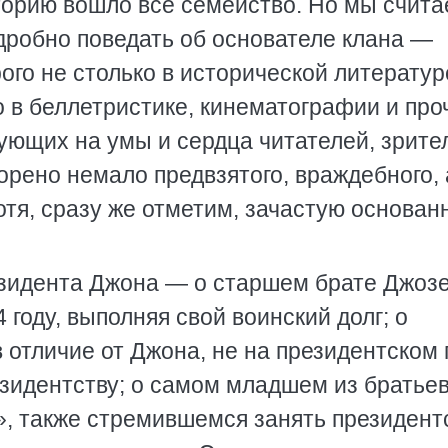
торию вошло всё семейство. Но мы счит
робно поведать об основателе клана —
ого не столько в исторической литератур
о в беллетристике, кинематографии и про
ующих на умы и сердца читателей, зрите
орено немало предвзятого, враждебного, 
отя, сразу же отметим, зачастую основан
езидента Джона — о старшем брате Джоз
году, выполняя свой воинский долг; о
 отличие от Джона, не на президентском 
езидентству; о самом младшем из братье
», также стремившемся занять президент