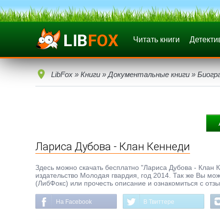
Читать книги
Детекти
LibFox
»
Книги
»
Документальные книги
»
Биогр
Лариса Дубова - Клан Кеннеди
Здесь можно скачать бесплатно "Лариса Дубова - Клан К
издательство Молодая гвардия, год 2014. Так же Вы мож
(ЛибФокс) или прочесть описание и ознакомиться с отз
На Facebook
В Твиттере