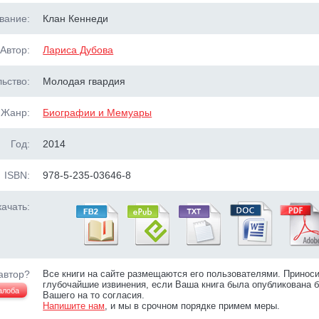
вание:
Клан Кеннеди
Автор:
Лариса Дубова
ьство:
Молодая гвардия
Жанр:
Биографии и Мемуары
Год:
2014
ISBN:
978-5-235-03646-8
ачать:
автор?
Все книги на сайте размещаются его пользователями. Принос
глубочайшие извинения, если Ваша книга была опубликована б
алоба
Вашего на то согласия.
Напишите нам
, и мы в срочном порядке примем меры.