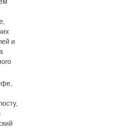
аем
е,
чих
лей и
а
ного
ефе,
посту,
в
ский