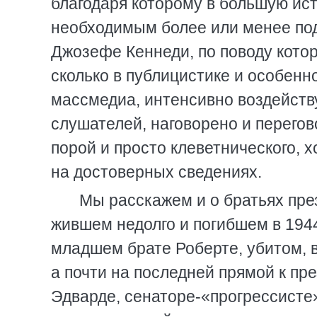
благодаря которому в большую ис
необходимым более или менее под
Джозефе Кеннеди, по поводу котор
сколько в публицистике и особенн
массмедиа, интенсивно воздейств
слушателей, наговорено и перегов
порой и просто клеветнического, х
на достоверных сведениях.
Мы расскажем и о братьях пр
жившем недолго и погибшем в 1944 
младшем брате Роберте, убитом, в
а почти на последней прямой к пр
Эдварде, сенаторе-«прогрессисте