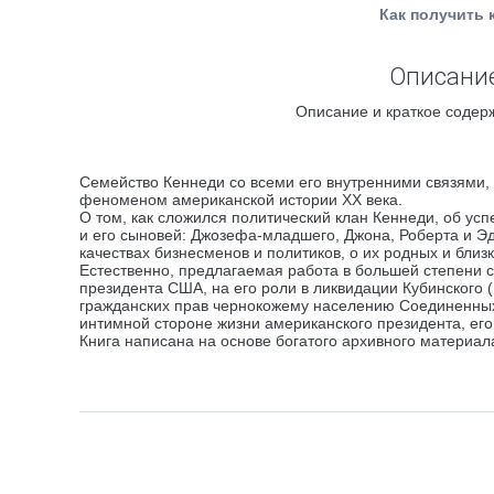
Как получить 
Описание
Описание и краткое содерж
Семейство Кеннеди со всеми его внутренними связями,
феноменом американской истории XX века.
О том, как сложился политический клан Кеннеди, об усп
и его сыновей: Джозефа-младшего, Джона, Роберта и Эд
качествах бизнесменов и политиков, о их родных и близ
Естественно, предлагаемая работа в большей степени с
президента США, на его роли в ликвидации Кубинского (
гражданских прав чернокожему населению Соединенных 
интимной стороне жизни американского президента, ег
Книга написана на основе богатого архивного материа