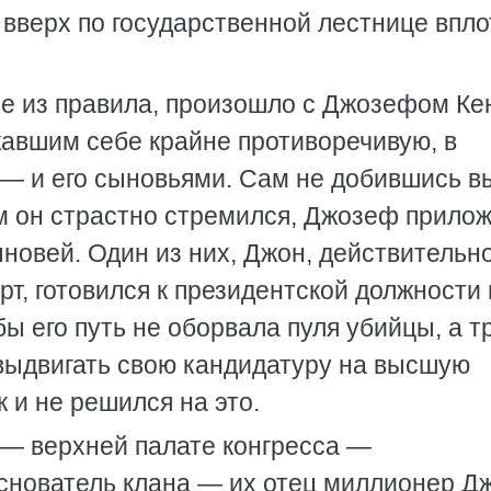
 вверх по государственной лестнице впло
ие из правила, произошло с Джозефом Ке
авшим себе крайне противоречивую, в
 — и его сыновьями. Сам не добившись 
ым он страстно стремился, Джозеф прило
новей. Один из них, Джон, действительн
рт, готовился к президентской должности 
бы его путь не оборвала пуля убийцы, а т
 выдвигать свою кандидатуру на высшую
 и не решился на это.
 — верхней палате конгресса —
основатель клана — их отец миллионер 