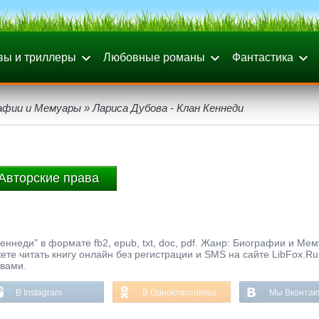
вы и триллеры
Любовные романы
Фантастика
афии и Мемуары
» Лариса Дубова - Клан Кеннеди
Авторские права
еннеди" в формате fb2, epub, txt, doc, pdf. Жанр: Биографии и Ме
ете читать книгу онлайн без регистрации и SMS на сайте LibFox.Ru
ывами.
В Instagram
В Одноклассниках
Мы Вконтак