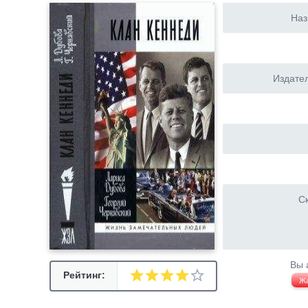
Наз
Издател
Ск
Вы 
Рейтинг:
Ж