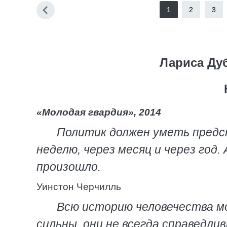
1
2
3
Лариса Ду
«Молодая гвардия», 2014
Политик должен уметь предск
неделю, через месяц и через год.
произошло.
Уинстон Черчилль
Всю историю человечества мо
сильны, они не всегда справедли