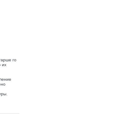
тарше го
 их
вление
ено
уры.