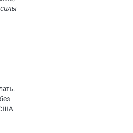
 силы
лать.
без
 США