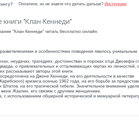
книгу?
Оплатили, но не знаете что делать дальше?
Инструкция
.
 книги "Клан Кеннеди"
ание "Клан Кеннеди" читать бесплатно онлайн.
 разветвлениями и особенностями поведения явилось уникальным
ехах, неудачах, трагедиях, достоинствах и пороках отца Джозефа-с
варда, о привлекательных и отталкивающих чертах их личностей, о
ких рассказывают авторы этой книги.
осредоточена на Джоне Кеннеди, на его деятельности в качестве
Карибского) кризиса осенью 1962 года, на его борьбе за предоста
Штатов, на его трагической гибели. Значительное внимание удел
о жене Жаклин, его связям с другими женщинами.
ла, с использованием обширной исторической и мемуарной литерат