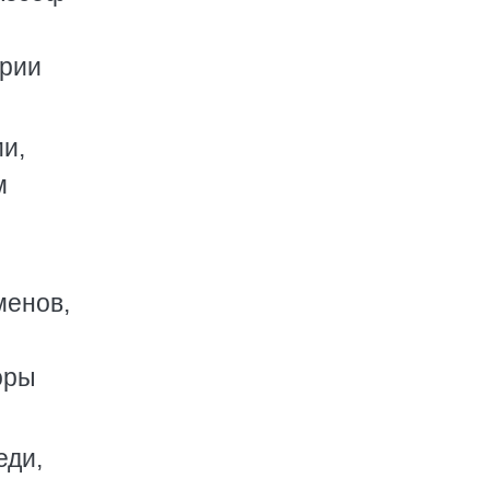
ории
и,
м
менов,
оры
еди,