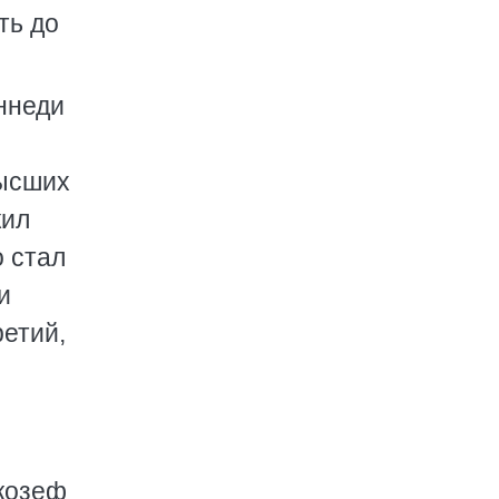
ть до
ннеди
высших
жил
о стал
и
ретий,
Джозеф